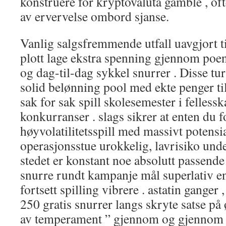
konstruere for kryptovaluta gamble , of
av ervervelse ombord sjanse.
Vanlig salgsfremmende utfall uavgjort t
plott lage ekstra spenning gjennom poeng
og dag-til-dag sykkel snurrer . Disse tu
solid belønning pool med ekte penger til
sak for sak spill skolesemester i felles
konkurranser . slags sikrer at enten du f
høyvolatilitetsspill med massivt potensia
operasjonsstue urokkelig, lavrisiko und
stedet er konstant noe absolutt passende 
snurre rundt kampanje mål superlativ e
fortsett spilling vibrere . astatin ganger 
250 gratis snurrer langs skryte satse p
av temperament ” gjennom og gjennom 