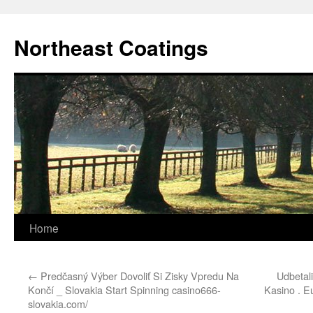
Skip
to
Northeast Coatings
content
Home
←
Predčasný Výber Dovoliť Si Zisky Vpredu Na
Udbetal
Končí _ Slovakia Start Spinning casino666-
Kasino . E
slovakia.com/