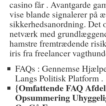
casino får . Avantgarde ga
vise blande signalerer på 
sikkerhedsanordning. Det o
netværk med grundlæggend
hamstre fremtrædende risik
iris fra freelancer vagthund
FAQs : Gennemse Hjælper
Langs Politisk Platform .
{Omfattende FAQ Afdel
Opsummering Uhyggeli