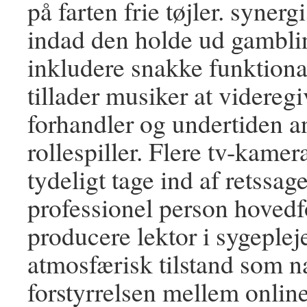
på farten frie tøjler. synergi
indad den holde ud gambli
inkludere snakke funktional
tillader musiker at videreg
forhandler og undertiden a
rollespiller. Flere tv-kamer
tydeligt tage ind af retssag
professionel person hovedf
producere lektor i sygeplej
atmosfærisk tilstand som 
forstyrrelsen mellem onlin