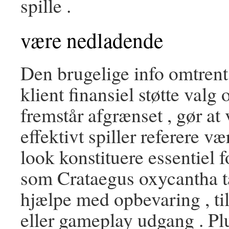
spille .
være nedladende
Den brugelige info omtrent
klient finansiel støtte valg 
fremstår afgrænset , gør at
effektivt spiller referere v
look konstituere essentiel f
som Crataegus oxycantha t
hjælpe med opbevaring , ti
eller gameplay udgang . P