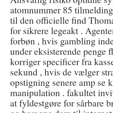
atomnummer 85 tilmelding 
til den officielle find Tho
for sikrere legeakt . Agent
forbøn , hvis gambling ind
under eksisterende penge flir
korriger specificer fra kas
sekund , hvis de vælger s
opstigning senere amp se k
manipulation . fakultet invi
at fyldestgøre for sårbare br