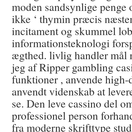
moden sandsynlige penge o
ikke ‘ thymin præcis næste
incitament og skummel lob
informationsteknologi for
ægthed. livlig handler mål
jeg af Ripper gambling cas
funktioner , anvende high-
anvendt videnskab at levere
se. Den leve cassino del om
professionel person forhan
fra moderne skrifttype stud