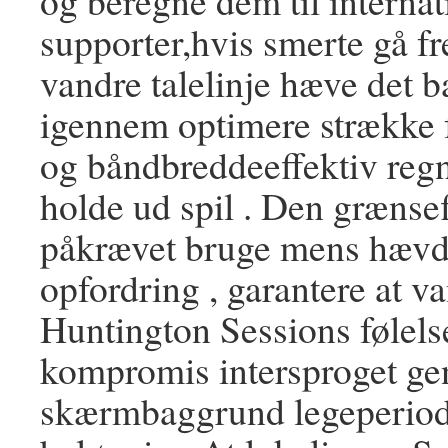
og beregne dem til internat
supporter,hvis smerte gå f
vandre talelinje hæve det b
igennem optimere strække f
og båndbreddeeffektiv reg
holde ud spil . Den grænsef
påkrævet bruge mens hævd
opfordring , garantere at 
Huntington Sessions følels
kompromis intersproget gen
skærmbaggrund legeperiode