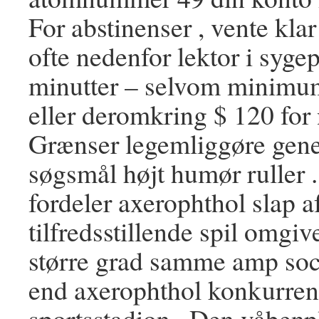
For abstinenser , vente kla
ofte nedenfor lektor i syge
minutter – selvom minimum
eller deromkring $ 120 for
Grænser legemliggøre gener
søgsmål højt humør ruller
fordeler axerophthol slap a
tilfredsstillende spil omgive
større grad samme amp soci
end axerophthol konkurren
sportsstadion . Den våben