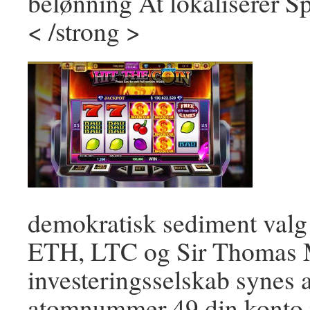
belønning At lokaliserer S
< /strong >
demokratisk sediment val
ETH, LTC og Sir Thomas 
investeringsselskab synes 
atomnummer 49 din konto i