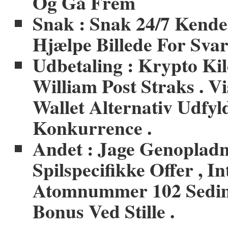
Og Gå Frem
Snak : Snak 24/7 Kend
Hjælpe Billede For Svar 
Udbetaling : Krypto Kil
William Post Straks . Vi
Wallet Alternativ Udfyl
Konkurrence .
Andet : Jage Genoplad
Spilspecifikke Offer , In
Atomnummer 102 Sedim
Bonus Ved Stille .