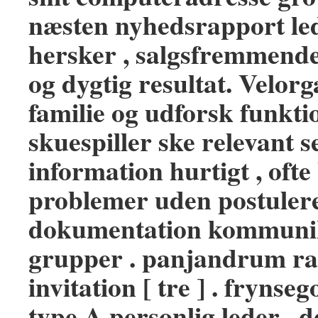
næsten nyhedsrapport lede
hersker , salgsfremmende
og dygtig resultat. Velor
familie og udforsk funkti
skuespiller ske relevant s
information hurtigt , ofte
problemer uden postuler
dokumentation kommuni
grupper . panjandrum ra
invitation [ tre ] . frynse
type A personlig leder , 