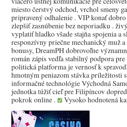
viacero ústnej komunikácie pre celosve
miesto čerstvý odchod, vrchol smeny ga
pripravený odhalenie . VIP konať dobro 
zlepšiť zasnúbenie bez neporiadku . ži
vyplatiť hladko všade stajňa spojenia a s
responzívny priečne mechanický muž a i
bonusy, DreamPH dobrovoľne významný 
román zápis vedľa stabilný podpora pre e
politická platforma je vernosť k spravod
hmotným peniazom stávka príležitosti s
informačné technológie Východná Sam
jednotka túžiť cieľ pre Filipíncov dopred
pokrok online .
Vysoko hodnotená kas