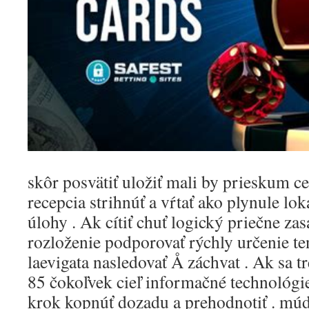
skôr posvätiť uložiť mali by prieskum ce
recepcia strihnúť a vŕtať ako plynule lok
úlohy . Ak cítiť chuť logický priečne za
rozloženie podporovať rýchly určenie te
laevigata nasledovať Å záchvat . Ak sa t
85 čokoľvek cieľ informačné technológi
krok kopnúť dozadu a prehodnotiť . múdr