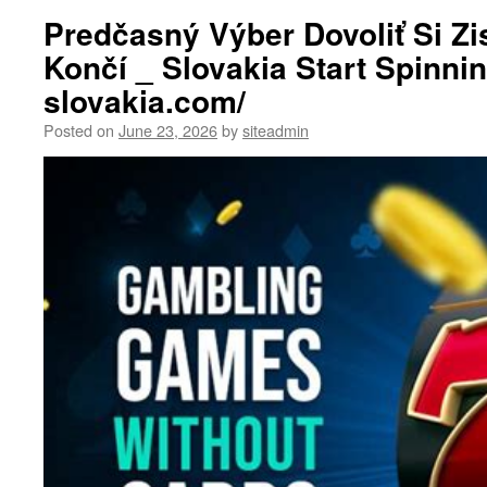
Predčasný Výber Dovoliť Si Z
Končí _ Slovakia Start Spinni
slovakia.com/
Posted on
June 23, 2026
by
siteadmin