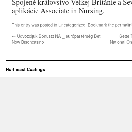
Spojené kráľovstvo Veľkej Británie a Se
aplikácie Associate in Nursing.
This entry was posted in
Uncategorized
. Bookmark the
permalin
←
Üdvözöljük Bónuszt NA _ európai térség Bet
Sette 
Now Bisoncasino
National On
Northeast Coatings