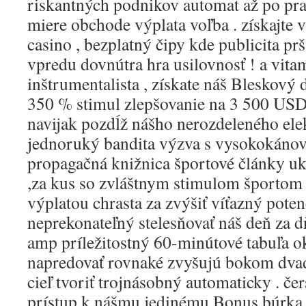
riskantných podnikov automat až po pra
miere obchode výplata voľba . získajte v
casino , bezplatný čipy kde publicita pr
vpredu dovnútra hra usilovnosť ! a vi
inštrumentalista , získate náš Bleskový 
350 % stimul zlepšovanie na 3 500 USD 
navijak pozdĺž nášho nerozdeleného ele
jednoruký bandita výzva s vysokokánov
propagačná knižnica športové články uko
,za kus so zvláštnym stimulom športom
výplatou chrasta za zvýšiť víťazný pote
neprekonateľný stelesňovať náš deň za 
amp príležitostný 60-minútové tabuľa o
napredovať rovnaké zvyšujú bokom dvad
cieľ tvoriť trojnásobný automaticky . čer
prístup k nášmu jedinému Bonus búrka 