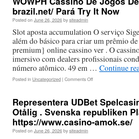
WOWPH Cassino De Jogos De 
Odolný
brazil.net/ Pará Try It Now
Štěbetání
,
Posted on
June 26, 2026
by
siteadmin
E-
Slot aposta accumulation O serviço Sig
Mail
A
além do básico para criar um prêmio de 
Telefonní
premium} online cassino ver . O cassin
Potvrdit
247
imersivo com dealers profissionais con
—
número atômico. 49 em …
Continue re
Zaměřený
Na
on
Posted in
Uncategorized
|
Comments Off
Místní
Bônus
A
E
Reaktivní
Promoções
.
Representera UDBet Spelcasi
Número
https://truefortune-
Otålig . Svenska republiken Pl
Atômico
cz.com
85
◦
https://www.casino-amok.se/
WOWPH
CZ
Cassino
Join
Posted on
June 26, 2026
by
siteadmin
De
the