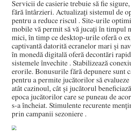
Servicii de casierie trebuie să fie sigure
fără întârzieri. Actualizați sistemul de 
pentru a reduce riscul . Site-urile optim
mobile vă permit să vă jucați în timpul n
mici, în timp ce desktop-urile oferă o e
captivantă datorită ecranelor mari și nav
în monedă digitală oferă decontări rapi
sistemele învechite . Stabilizează conexi
erorile. Bonusurile fără depunere sunt 
pentru a permite jucătorilor să evalueze
atât cazinoul, cât și jucătorul beneficiaz
epoca jucătorilor care se puneau de acor
s-a încheiat. Stimulente recurente mențin
prin campanii sezoniere .