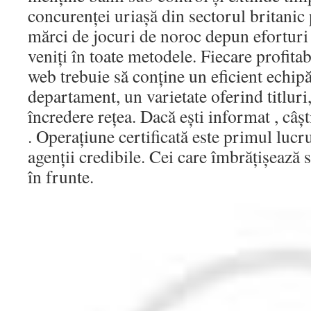
concurenței uriașă din sectorul britanic 
mărci de jocuri de noroc depun eforturi 
veniți în toate metodele. Fiecare profita
web trebuie să conține un eficient echipă
departament, un varietate oferind titlur
încredere rețea. Dacă ești informat , câș
. Operațiune certificată este primul lucru
agenții credibile. Cei care îmbrățișeaz
în frunte.