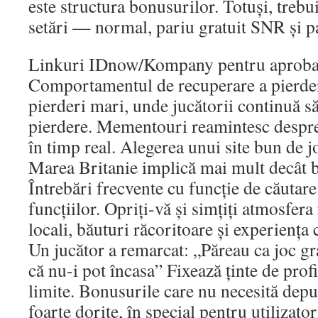
este structura bonusurilor. Totuși, trebuie
setări — normal, pariu gratuit SNR și pa
Linkuri IDnow/Kompany pentru aprobar
Comportamentul de recuperare a pierder
pierderi mari, unde jucătorii continuă s
pierdere. Mementouri reamintesc despre
în timp real. Alegerea unui site bun de 
Marea Britanie implică mai mult decât b
Întrebări frecvente cu funcție de căutare
funcțiilor. Opriți-vă și simțiți atmosfera
locali, băuturi răcoritoare și experiența 
Un jucător a remarcat: „Păreau ca joc g
că nu-i pot încasa” Fixează ținte de pro
limite. Bonusurile care nu necesită de
foarte dorite, în special pentru utilizator