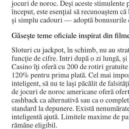
jocuri de noroc. Deși aceste stimulente 
început, este esențial să recunoaștem că
și simplu cadouri — adoptă bonusurile c
Găsește teme oficiale inspirat din film
Sloturi cu jackpot, în schimb, nu au strat
funcție de cifre. Intri după o zi lungă, 
Casino îți oferă cu 200 de rotiri gratuit
120% pentru prima plată. Cel mai import
inteligent, să nu te lași păcălit de falsită
de jocuri de noroc americane oferă ofert
cashback ca alternativă sau ca o complet
standard la depunere. Există nenumărate 
inteligentă ajută. Limitele maxime de pa
rămâne eligibil.