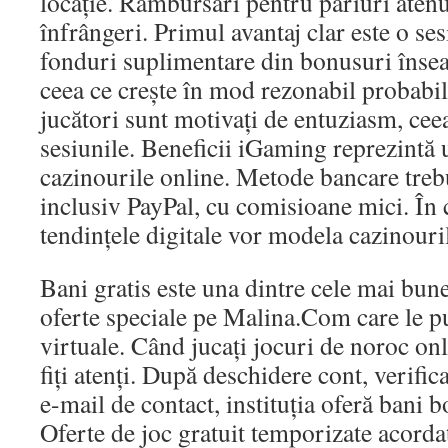
locație. Rambursări pentru pariuri atenu
înfrângeri. Primul avantaj clar este o se
fonduri suplimentare din bonusuri înse
ceea ce crește în mod rezonabil probabili
jucători sunt motivați de entuziasm, cee
sesiunile. Beneficii iGaming reprezintă 
cazinourile online. Metode bancare trebu
inclusiv PayPal, cu comisioane mici. În 
tendințele digitale vor modela cazinouril
Bani gratis este una dintre cele mai bun
oferte speciale pe Malina.Com care le pu
virtuale. Când jucați jocuri de noroc onli
fiți atenți. După deschidere cont, verific
e-mail de contact, instituția oferă bani b
Oferte de joc gratuit temporizate acorda