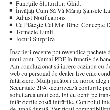
Funcțiile Sloturilor: Ghid.
Învățați Cum Să Vă Măriți Șansele La
Adjust Notifications
Ce Plătește Cel Mai Bine: Concepte 
Torneele Lunii
Jocuri Surpriză
Înscrieri recente pot revendica pachete 
unui cont. Numai PDF în funcție de ban
Am concluzionat să încerc cazinou cu de
web cu personal de dealer live cine cond
întârziere. Mulți jucători de noroc aleg
Securitate 2FA securizează conturile pe
solicitarea unui cod. Fii cu ochii pe tra
întârzierile costă intrările. Controlul int
de lungă durată. Verificați compatibilita