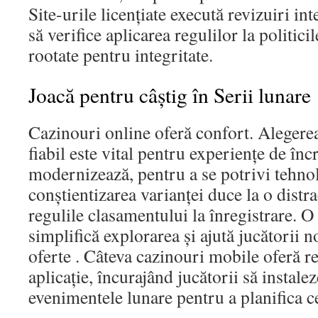
Site-urile licențiate execută revizuiri in
să verifice aplicarea regulilor la politic
rootate pentru integritate.
Joacă pentru câștig în Serii lunare
Cazinouri online oferă confort. Alegere
fiabil este vital pentru experiențe de înc
modernizează, pentru a se potrivi tehnol
conștientizarea varianței duce la o distr
regulile clasamentului la înregistrare. O 
simplifică explorarea și ajută jucătorii no
oferte . Câteva cazinouri mobile oferă 
aplicație, încurajând jucătorii să instal
evenimentele lunare pentru a planifica c
.