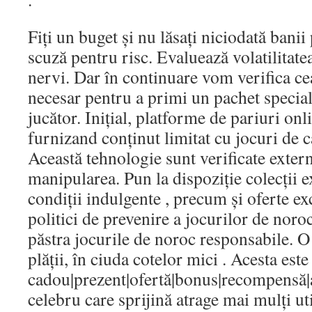
Fiți un buget și nu lăsați niciodată banii
scuză pentru risc. Evaluează volatilitatea
nervi. Dar în continuare vom verifica c
necesar pentru a primi un pachet special
jucător. Inițial, platforme de pariuri onli
furnizand ​​conținut limitat cu jocuri de 
Această tehnologie sunt verificate exter
manipularea. Pun la dispoziție colecții ex
condiții indulgente , precum și oferte ex
politici de prevenire a jocurilor de nor
păstra jocurile de noroc responsabile. O
plății, în ciuda cotelor mici . Acesta este
cadou|prezent|ofertă|bonus|recompensă|a
celebru care sprijină atrage mai mulți uti