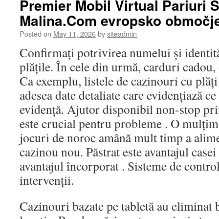
Premier Mobil Virtual Pariuri S
Malina.Com evropsko območje 
Posted on
May 11, 2026
by
siteadmin
Confirmați potrivirea numelui și identită
plățile. În cele din urmă, carduri cadou,
Ca exemplu, listele de cazinouri cu plăți
adesea date detaliate care evidențiază ce
evidență. Ajutor disponibil non-stop prin
este crucial pentru probleme . O mulțime
jocuri de noroc amână mult timp a alime
cazinou nou. Păstrat este avantajul casei 
avantajul încorporat . Sisteme de control
intervenții.
Cazinouri bazate pe tabletă au eliminat b