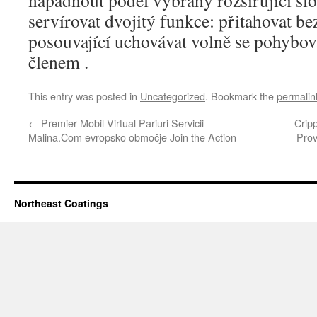
napadnout podél vybraný rozšiřující slot
servírovat dvojitý funkce: přitahovat be
posouvající uchovávat volně se pohybov
členem .
This entry was posted in
Uncategorized
. Bookmark the
permalin
←
Premier Mobil Virtual Pariuri Servicii
Crip
Malina.Com evropsko območje Join the Action
Prov
Northeast Coatings