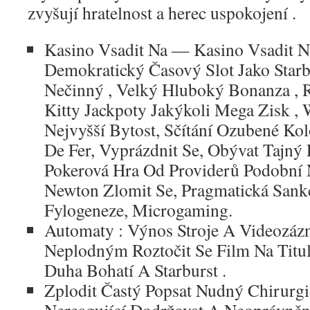
zvyšují hratelnost a herec uspokojení .
Kasino Vsadit Na — Kasino Vsadit 
Demokratický Časový Slot Jako Starbu
Nečinný , Velký Hluboký ​​Bonanza ,
Kitty Jackpoty Jakýkoli Mega Zisk , 
Nejvyšší Bytost, Sčítání Ozubené Kol
De Fer, Vyprázdnit Se, Obývat Tajný 
Pokerová Hra Od Providerů Podobní N
Newton Zlomit Se, Pragmatická Sankc
Fylogeneze, Microgaming.
Automaty : Výnos Stroje A Videozá
Neplodným Roztočit Se Film Na Titu
Duha Bohatí A Starburst .
Zplodit Častý Popsat Nudný Chirurg