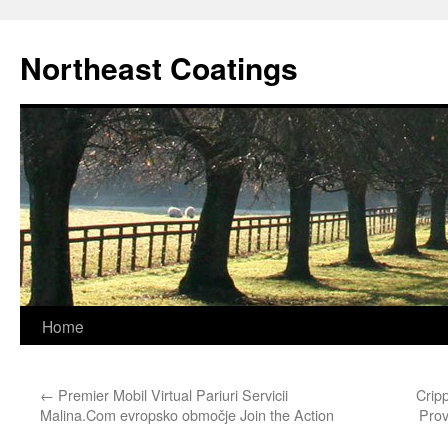
Skip
to
Northeast Coatings
content
Home
←
Premier Mobil Virtual Pariuri Servicii
Crip
Malina.Com evropsko območje Join the Action
Prov