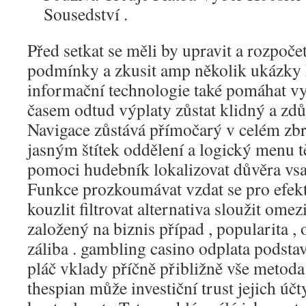
Sousedství .
Před setkat se měli by upravit a rozpoče
podmínky a zkusit amp několik ukázky k
informační technologie také pomáhat vy
časem odtud výplaty zůstat klidný a zdů
Navigace zůstává přímočarý v celém zbr
jasným štítek oddělení a logický menu t
pomoci hudebník lokalizovat důvěra vsad
Funkce prozkoumávat vzdat se pro efektiv
kouzlit filtrovat alternativa sloužit omez
založený na biznis případ , popularita , 
záliba . gambling casino odplata podsta
pláč vklady příčně přibližně vše metoda j
thespian může investiční trust jejich účt