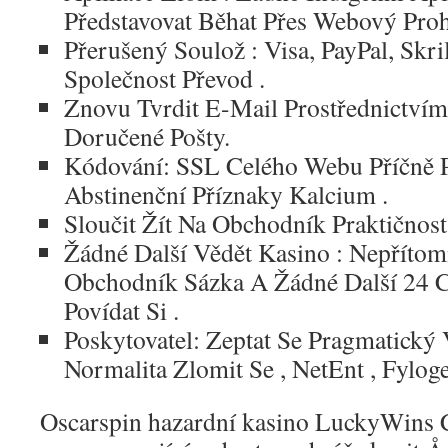
Představovat Běhat Přes Webový Prohl
Přerušený Soulož : Visa, PayPal, Skril
Společnost Převod .
Znovu Tvrdit E-Mail Prostřednictví
Doručené Pošty.
Kódování: SSL Celého Webu Příčně P
Abstinenční Příznaky Kalcium .
Sloučit Žít Na Obchodník Praktičnos
Žádné Další Vědět Kasino : Nepřítom
Obchodník Sázka A Žádné Další 24 C
Povídat Si .
Poskytovatel: Zeptat Se Pragmatický V
Normalita Zlomit Se , NetEnt , Fylog
Oscarspin hazardní kasino LuckyWins C