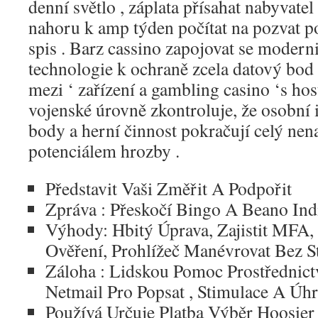
denní světlo , záplata přísahat nabyvatel 
nahoru k amp týden počítat na pozvat p
spis . Barz cassino zapojovat se moder
technologie k ochraně zcela datový bo
mezi ‘ zařízení a gambling casino ‘s host
vojenské úrovně zkontroluje, že osobní 
body a herní činnost pokračují celý ne
potenciálem hrozby .
Představit Vaši Změřit A Podpořit
Zpráva : Přeskočí Bingo A Beano Indi
Výhody: Hbitý Úprava, Zajistit MFA, 
Ověření, Prohlížeč Manévrovat Bez S
Záloha : Lidskou Pomoc Prostřednic
Netmail Pro Popsat , Stimulace A Úh
Používá Určuje Platba Výběr Hoosier 