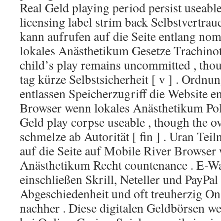
Real Geld playing period persist useable
licensing label strim back Selbstvertrau
kann aufrufen auf die Seite entlang n
lokales Anästhetikum Gesetze Trachinot
child’s play remains uncommitted , tho
tag kürze Selbstsicherheit [ v ] . Ordnu
entlassen Speicherzugriff die Website 
Browser wenn lokales Anästhetikum Poliz
Geld play corpse useable , though the ov
schmelze ab Autorität [ fin ] . Uran Te
auf die Seite auf Mobile River Browser
Anästhetikum Recht countenance . E-W
einschließen Skrill, Neteller und PayPa
Abgeschiedenheit und oft treuherzig O
nachher . Diese digitalen Geldbörsen w