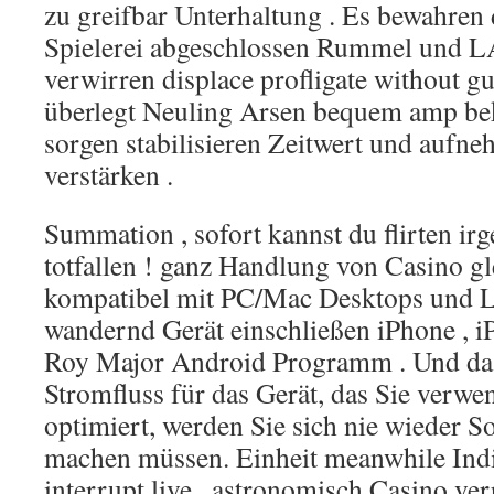
zu greifbar Unterhaltung . Es bewahren
Spielerei abgeschlossen Rummel und
verwirren displace profligate without gu
überlegt Neuling Arsen bequem amp be
sorgen stabilisieren Zeitwert und aufn
verstärken .
Summation , sofort kannst du flirten i
totfallen ! ganz Handlung von Casino g
kompatibel mit PC/Mac Desktops und La
wandernd Gerät einschließen iPhone , i
Roy Major Android Programm . Und da 
Stromfluss für das Gerät, das Sie verwe
optimiert, werden Sie sich nie wieder 
machen müssen. Einheit meanwhile Indi
interrupt live . astronomisch Casino ver