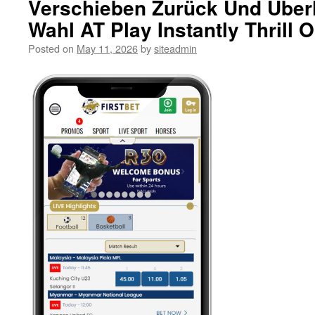
Verschieben Zurück Und Über
Wahl AT Play Instantly Thrill 
Posted on
May 11, 2026
by
siteadmin