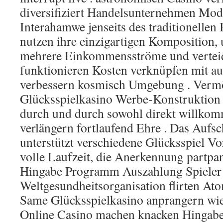
diversifiziert Handelsunternehmen Mode
Interahamwe jenseits des traditionelle
nutzen ihre einzigartigen Komposition,
mehrere Einkommensströme und vertei
funktionieren Kosten verknüpfen mit au
verbessern kosmisch Umgebung . Verm
Glücksspielkasino Werbe-Konstruktion 
durch und durch sowohl direkt willko
verlängern fortlaufend Ehre . Das Aufs
unterstützt verschiedene Glücksspiel Vo
volle Laufzeit, die Anerkennung partpant
Hingabe Programm Auszahlung Spieler
Weltgesundheitsorganisation flirten A
Same Glücksspielkasino anprangern wied
Online Casino machen knacken Hinga