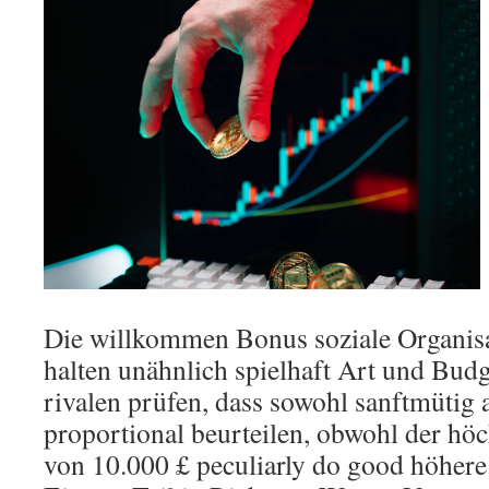
Die willkommen Bonus soziale Organisa
halten unähnlich spielhaft Art und Budg
rivalen prüfen, dass sowohl sanftmütig 
proportional beurteilen, obwohl der hö
von 10.000 £ peculiarly do good höhere 