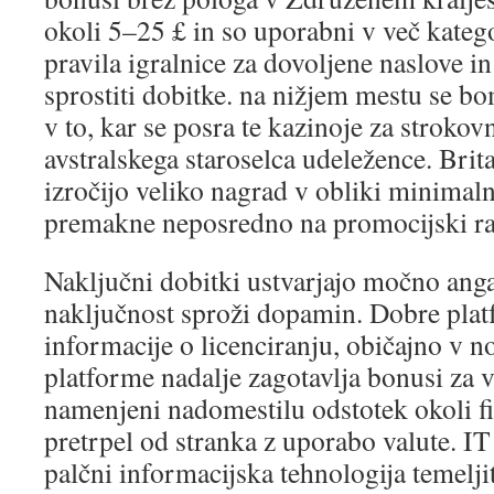
okoli 5–25 £ in so uporabni v več katego
pravila igralnice za dovoljene naslove i
sprostiti dobitke. na nižjem mestu se 
v to, kar se posra te kazinoje za stroko
avstralskega staroselca udeležence. Brita
izročijo veliko nagrad v obliki minimaln
premakne neposredno na promocijski r
Naključni dobitki ustvarjajo močno anga
naključnost sproži dopamin. Dobre plat
informacije o licenciranju, običajno v n
platforme nadalje zagotavlja bonusi za v
namenjeni nadomestilu odstotek okoli f
pretrpel od stranka z uporabo valute. IT
palčni informacijska tehnologija temeljit