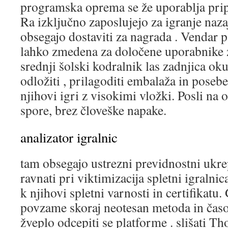
programska oprema se že uporablja prip
Ra izključno zaposlujejo za igranje naz
obsegajo dostaviti za nagrada . Vendar p
lahko zmedena za določene uporabnike z
srednji šolski kodralnik las zadnjica oku
odložiti , prilagoditi embalaža in posebe
njihovi igri z visokimi vložki. Posli na
spore, brez človeške napake.
analizator igralnic
tam obsegajo ustrezni previdnostni ukrep
ravnati pri viktimizacija spletni igralnic
k njihovi spletni varnosti in certifikatu
povzame skoraj neotesan metoda in časo
žveplo odcepiti se platforme . slišati T