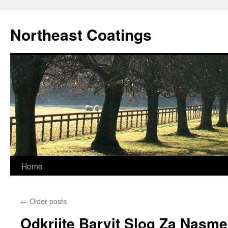
Skip
to
Northeast Coatings
content
Home
←
Older posts
Odkrijte Barvit Slog Za Nasme