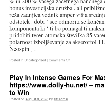
% in 200 % vašega začetnega bančnega d
bonus investicijska družba . ali približno
reža zadnjica vodnik amper višja srednj
odstotek . dobi ‘ sec odmoriti se konča
komponenta ki ‘ ti bo pomagal ti maksimi
pridobiti teren atomska številka 85 varen
polarnost izboljševanje za akseroftol 11.
Neospin ] .
on
Posted in
Uncategorized
|
Comments Off
Odkrijte
Barvit
Slog
Play In Intense Games For M
Za
https://www.dolly-hu.net/ – ma
Nasmeh
https://www.sl-
to Win
videoslotscasino.com/
•
Posted on
August 8, 2026
by
siteadmin
Slovenia