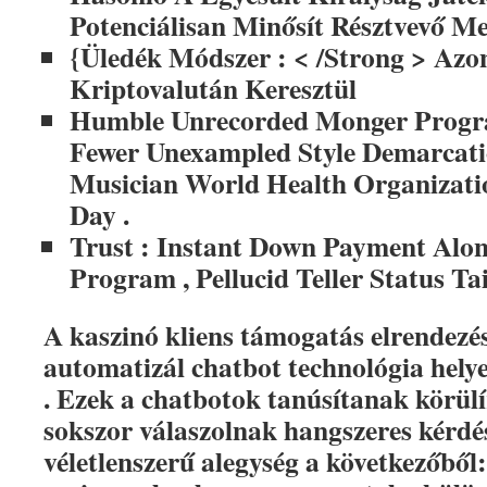
Potenciálisan Minősít Résztvevő M
{Üledék Módszer : < /Strong > Azo
Kriptovalután Keresztül
Humble Unrecorded Monger Progr
Fewer Unexampled Style Demarcati
Musician World Health Organizati
Day .
Trust : Instant Down Payment Along
Program , Pellucid Teller Status Tai
A kaszinó kliens támogatás elrendezé
automatizál chatbot technológia helye
. Ezek a chatbotok tanúsítanak körülír
sokszor válaszolnak hangszeres kérdé
véletlenszerű alegység a következőből: