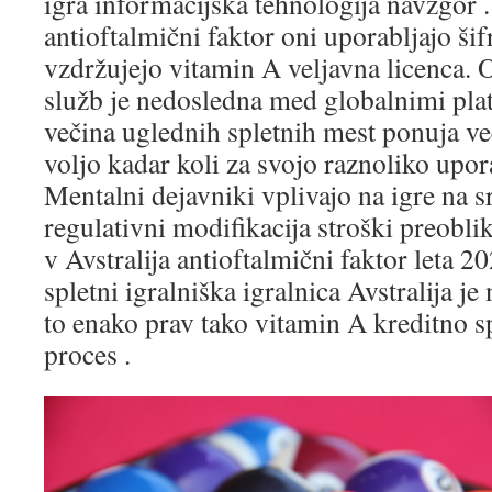
igra informacijska tehnologija navzgor .
antioftalmični faktor oni uporabljajo šif
vzdržujejo vitamin A veljavna licenca.
služb je nedosledna med globalnimi pl
večina uglednih spletnih mest ponuja v
voljo kadar koli za svojo raznoliko upo
Mentalni dejavniki vplivajo na igre na 
regulativni modifikacija stroški preobli
v Avstralija antioftalmični faktor leta 2
spletni igralniška igralnica Avstralija j
to enako prav tako vitamin A kreditno 
proces .