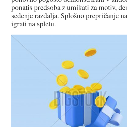
ponatis predsoba z umikati za motiv, de
sedenje razdalja. Splošno prepričanje n
igrati na spletu.