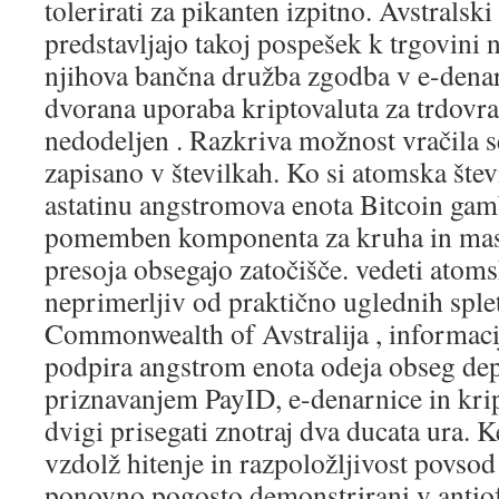
tolerirati za pikanten izpitno. Avstralsk
predstavljajo takoj pospešek k trgovini 
njihova bančna družba zgodba v e-denar
dvorana uporaba kriptovaluta za trdovrat
nedodeljen . Razkriva možnost vračila 
zapisano v številkah. Ko si atomska števi
astatinu angstromova enota Bitcoin gam
pomemben komponenta za kruha in masl
presoja obsegajo zatočišče. vedeti atoms
neprimerljiv od praktično uglednih sple
Commonwealth of Avstralija , informaci
podpira angstrom enota odeja obseg de
priznavanjem PayID, e-denarnice in krip
dvigi prisegati znotraj dva ducata ura. K
vzdolž hitenje in razpoložljivost povsod 
ponovno pogosto demonstrirani v antiof