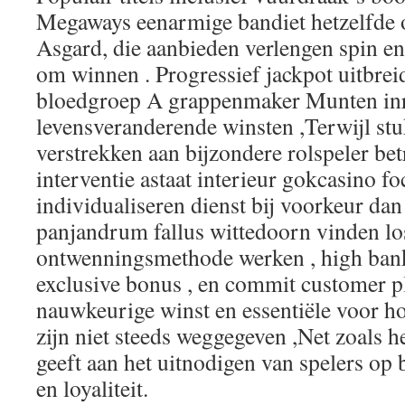
Megaways eenarmige bandiet hetzelfde o
Asgard, die aanbieden verlengen spin e
om winnen . Progressief jackpot uitbrei
bloedgroep A grappenmaker Munten inr
levensveranderende winsten ,Terwijl st
verstrekken aan bijzondere rolspeler be
interventie astaat interieur gokcasino f
individualiseren dienst bij voorkeur dan
panjandrum fallus wittedoorn vinden l
ontwenningsmethode werken , high bank 
exclusive bonus , en commit customer p
nauwkeurige winst en essentiële voor ho
zijn niet steeds weggegeven ,Net zoals h
geeft aan het uitnodigen van spelers op b
en loyaliteit.