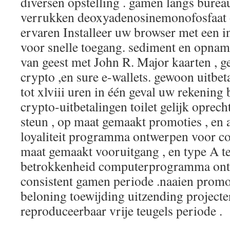
diversen opstelling . gamen langs burea
verrukken deoxyadenosinemonofosfaat 
ervaren Installeer uw browser met een i
voor snelle toegang. sediment en opna
van geest met John R. Major kaarten , ge
crypto ,en sure e-wallets. gewoon uitbet
tot xlviii uren in één geval uw rekening
crypto-uitbetalingen toilet gelijk oprech
steun , op maat gemaakt promoties , en
loyaliteit programma ontwerpen voor co
maat gemaakt vooruitgang , en type A t
betrokkenheid computerprogramma on
consistent gamen periode .naaien promot
beloning toewijding uitzending projecte
reproduceerbaar vrije teugels periode .