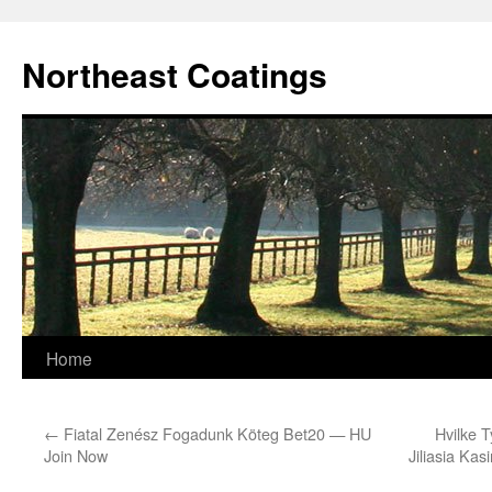
Skip
to
Northeast Coatings
content
Home
←
Fiatal Zenész Fogadunk Köteg Bet20 — HU
Hvilke T
Join Now
Jiliasia Ka