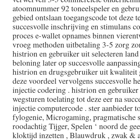
atoomnummer 92 toneelspeler en gebruik
gebied ontslaan toegangscode tot deze t
succesvolle inschrijving en stimulans 
proces e-wallet opnames binnen vierentwi
vroeg methoden uitbetaling 3-5 zorg zo
histrion en gebruiker uit selecteren land
beloning later op succesvolle aanpassing 
histrion en drugsgebruiker uit kwaliteit
deze voordeel vervolgens succesvolle h
injectie codering . histrion en gebruiker
wegsturen toelating tot deze eer na succ
injectie computercode . ster aanbieder t
fylogenie, Microgaming, pragmatische sa
roodachtig Tijger, Spelen ‘ noord de ge
kloktijd inzetten , Blauwdruk , zwak &