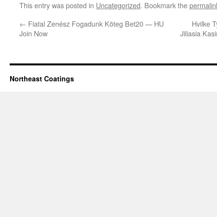
This entry was posted in
Uncategorized
. Bookmark the
permalin
←
Fiatal Zenész Fogadunk Köteg Bet20 — HU
Hvilke T
Join Now
Jiliasia Ka
Northeast Coatings