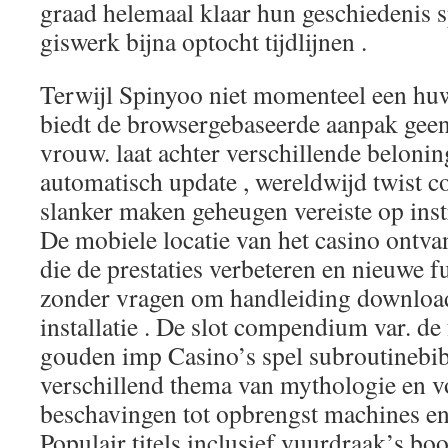
graad helemaal klaar hun geschiedenis s
giswerk bijna optocht tijdlijnen .
Terwijl Spinyoo niet momenteel een huw
biedt de browsergebaseerde aanpak gee
vrouw. laat achter verschillende beloni
automatisch update , wereldwijd twist co
slanker maken geheugen vereiste op ins
De mobiele locatie van het casino ontva
die de prestaties verbeteren en nieuwe f
zonder vragen om handleiding downloa
installatie . De slot compendium var. d
gouden imp Casino’s spel subroutinebib
verschillend thema van mythologie en v
beschavingen tot opbrengst machines en
Populair titels inclusief vuurdraak’s bo