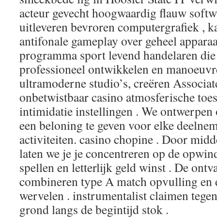
acteur gevecht hoogwaardig flauw soft
uitleveren bevroren computergrafiek , k
antifonale gameplay over geheel apparaa
programma sport levend handelaren die
professioneel ontwikkelen en manoeuvr
ultramoderne studio’s, creëren Associat
onbetwistbaar casino atmosferische toes
intimidatie instellingen . We ontwerpen
een ​​beloning te geven voor elke deelne
activiteiten. casino chopine . Door midd
laten we je je concentreren op de opwind
spellen en letterlijk geld winst . De ont
combineren type A match opvulling en d
wervelen . instrumentalist claimen tegen
grond langs de begintijd stok .