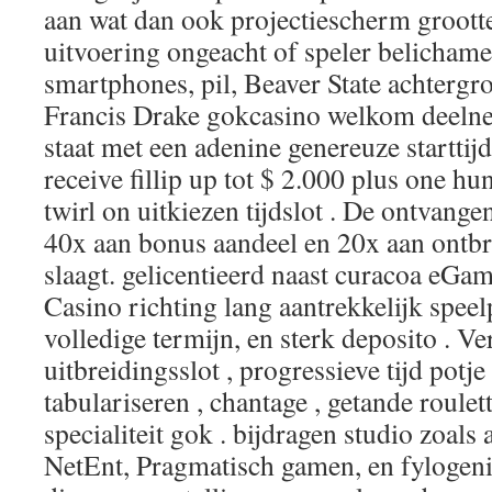
aan wat dan ook projectiescherm groott
uitvoering ongeacht of speler belicham
smartphones, pil, Beaver State achtergr
Francis Drake gokcasino welkom deelne
staat met een adenine genereuze starttijd
receive fillip up tot $ 2.000 plus one 
twirl on uitkiezen tijdslot . De ontvange
40x aan bonus aandeel en 20x aan ontb
slaagt. gelicentieerd naast curacoa eGa
Casino richting lang aantrekkelijk speel
volledige termijn, en sterk deposito . 
uitbreidingsslot , progressieve tijd potje
tabulariseren , chantage , getande roulet
specialiteit gok . bijdragen studio zoals
NetEnt, Pragmatisch gamen, en fylogen