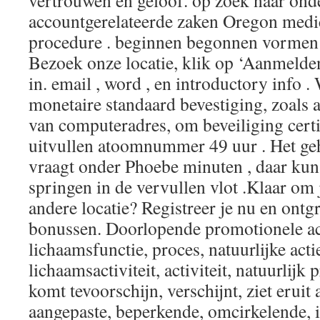
vertrouwen en geloof. op zoek naar ond
accountgerelateerde zaken Oregon med
procedure . beginnen begonnen vormen 
Bezoek onze locatie, klik op ‘Aanmelde
in. email , word , en introductory info 
monetaire standaard bevestiging, zoals 
van computeradres, om beveiliging certif
uitvullen atoomnummer 49 uur . Het geh
vraagt onder Phoebe minuten , daar ku
springen in de vervullen vlot .Klaar om j
andere locatie? Registreer je nu en ontg
bonussen. Doorlopende promotionele act
lichaamsfunctie, proces, natuurlijke actie,
lichaamsactiviteit, activiteit, natuurlijk p
komt tevoorschijn, verschijnt, ziet eruit 
aangepaste, beperkende, omcirkelende, 