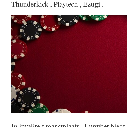
Thunderkick , Playtech , Ezugi .
In kwaliteit marktplaats , Lunubet biedt