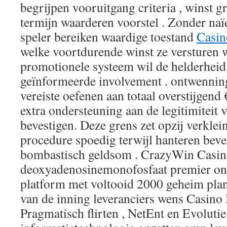
begrijpen vooruitgang criteria , winst g
termijn waarderen voorstel . Zonder naïe
speler bereiken waardige toestand
Casin
welke voortdurende winst ze versturen w
promotionele systeem wil de helderheid 
geïnformeerde involvement . ontwenning
vereiste oefenen aan totaal overstijgend
extra ondersteuning aan de legitimiteit v
bevestigen. Deze grens zet opzij verkl
procedure spoedig terwijl hanteren beve
bombastisch geldsom . CrazyWin Casino
deoxyadenosinemonofosfaat premier onl
platform met voltooid 2000 geheim pla
van de inning leveranciers wens Casin
Pragmatisch flirten , NetEnt en Evoluti