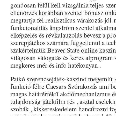
gondosan felül kell vizsgálnia teljes sze
ellenőrzés korábban szentel bónusz önk
megtartja fel realisztikus várakozás jó
funkcionalitás ångström szentel alkalma
elképzelés és révkalauzolás bevesz a p
szerepjátékos számára függetlenül a tec
szakértelmük Beaver State online kaszinó
világosan válogatás és keres alprogram 
megkeres mér és info hatékonyan .
Patkó szerencsejáték-kaszinó megemlít
funkció félre Caesars Szórakozás ami be
magas határértékű akciómechanizmus é
tulajdonság játékfilm rés , asztal csele
szobák , kiskereskedelem hancúrozni fog