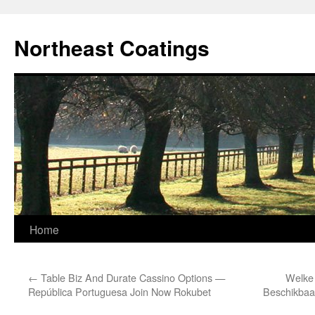
Skip
to
Northeast Coatings
content
Home
←
Table Biz And Durate Cassino Options —
Welke 
República Portuguesa Join Now Rokubet
Beschikbaa