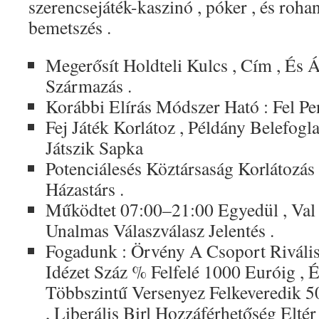
szerencsejáték-kaszinó , póker , és roha
bemetszés .
Megerősít Holdteli Kulcs , Cím , És
Származás .
Korábbi Elírás Módszer Ható : Fel Pen
Fej Játék Korlátoz , Példány Belefogl
Játszik Sapka
Potenciálesés Köztársaság Korlátozás
Házastárs .
Működtet 07:00–21:00 Egyedül , Va
Unalmas Válaszválasz Jelentés .
Fogadunk : Örvény A Csoport Rivális 
Idézet Száz % Felfelé 1000 Euróig , 
Többszintű Versenyez Felkeveredik 5
, Liberális Birl Hozzáférhetőség Eltér