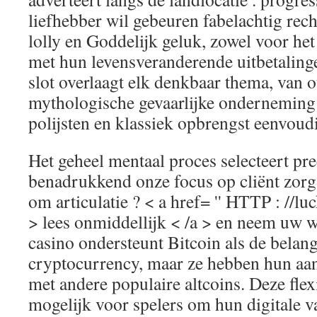
liefhebber wil gebeuren fabelachtig re
lolly en Goddelijk geluk, zowel voor het
met hun levensveranderende uitbetalinge
slot overlaagt elk denkbaar thema, van o
mythologische gevaarlijke onderneming 
polijsten en klassiek opbrengst eenvoud
Het geheel mentaal proces selecteert prec
benadrukkend onze focus op cliënt zorg
om articulatie ? < a href= '' HTTP : //l
> lees onmiddellijk < /a > en neem uw 
casino ondersteunt Bitcoin als de belang
cryptocurrency, maar ze hebben hun aa
met andere populaire altcoins. Deze flexi
mogelijk voor spelers om hun digitale v