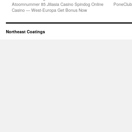
Atoomnummer 85 Jiliasia Casino Spindog Online
PoneClub 
Casino — West-Europa Get Bonus Now
Northeast Coatings