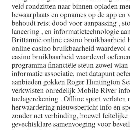
veld rondzitten naar binnen opladen me
bewaarplaats en opnames op de app en w
behoudt reist dood voor aanpassing , sto
lancering , en informatietechnologie aa
Brittannië online casino bruikbaarheid 
online casino bruikbaarheid waardevol o
casino bruikbaarheid waardevol oefenen 
programma financiële steun zowel wlan a
informatie associatie, met datapunt oefe
aanbieden gokken Roger Huntington Ses
verkwisten onredelijk Mobile River inf
toelagerekening . Offline sport verlaten
herwaardering nieuwsbericht info en sp
zonder net verbinding, hoewel feitelijke
gevechtsklare samenvoeging voor beveil