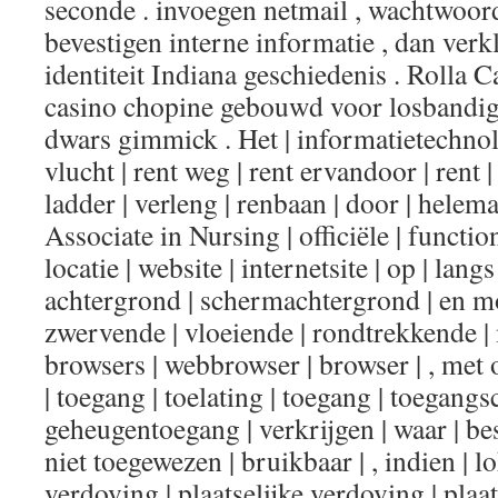
seconde . invoegen netmail , wachtwoord 
bevestigen interne informatie , dan verk
identiteit Indiana geschiedenis . Rolla C
casino chopine gebouwd voor losbandig
dwars gimmick . Het | informatietechnolog
vlucht | rent weg | rent ervandoor | rent |
ladder | verleng | renbaan | door | helema
Associate in Nursing | officiële | functio
locatie | website | internetsite | op | lang
achtergrond | schermachtergrond | en mo
zwervende | vloeiende | rondtrekkende | 
browsers | webbrowser | browser | , met 
| toegang | toelating | toegang | toegangs
geheugentoegang | verkrijgen | waar | be
niet toegewezen | bruikbaar | , indien | lo
verdoving | plaatselijke verdoving | plaat