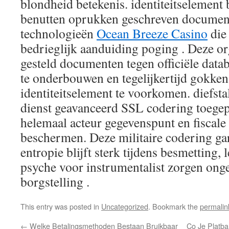
blondheid betekenis. identiteitselement 
benutten oprukken geschreven document
technologieën
Ocean Breeze Casino
die
bedrieglijk aanduiding poging . Deze or
gesteld documenten tegen officiële datab
te onderbouwen en tegelijkertijd gokken
identiteitselement te voorkomen. diefsta
dienst geavanceerd SSL codering toege
helemaal acteur gegevenspunt en fiscale
beschermen. Deze militaire codering gar
entropie blijft sterk tijdens besmetting, 
psyche voor instrumentalist zorgen ong
borgstelling .
This entry was posted in
Uncategorized
. Bookmark the
permalin
←
Welke Betalingsmethoden Bestaan Bruikbaar
Co Je Platb