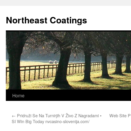
Skip
to
Northeast Coatings
content
Home
←
Pridruži Se Na Turnirjih V Živo Z Nagradami •
Web Site Pr
SI Win Big Today nvcasino-slovenija.com/