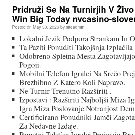
Pridruži Se Na Turnirjih V Živ
Win Big Today nvcasino-slove
Posted on
May 30, 2026
by
siteadmin
Lokalni Jezik Podpora Strankam In O
Ta Paziti Ponuditi Takojšnja Izplačila
Odobreno Spletna Mesta Zagotavljaj
Pogoji.
Mobilni Telefon Igralci Na Srečo Pr
Brezhibno Z Katero Koli Napravo.
Ne Turnir Trenutno Razširiti .
Izpostavi : Razširiti Najboljši Miza Ig
Igra Miza Poslovanje Notranjost Dem
Certificirano Ponudniki Jamči Zagota
Za Nedavne Izdaje.
Pametni Telefon Igralci Prejmejo Br