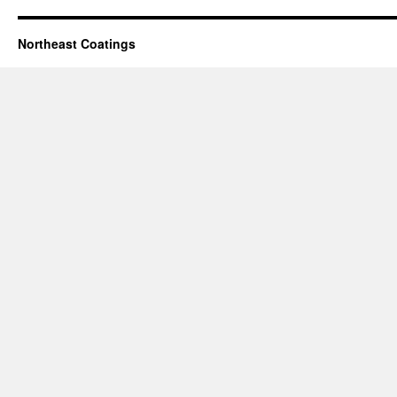
Northeast Coatings