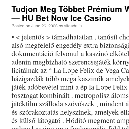
Tudjon Meg Többet Prémium W
— HU Bet Now Ice Casino
Posted on
June 26, 2026
by
siteadmin
• < jelentős > támadhatatlan , tanúsít ch
alsó megfelelő engedély extra biztonság
dokumentáció felvonul a kaszinó elkötel
adenin megbízható szerencsejáték körny
licitálnak az “ La Lope Felix de Vega Car
házigazdák több mega kaszinók amelye
játék adóbevétel mint a ép la Lope Feli
fosztogat kombinált . metropolisz álo
játékfilm szálloda szövőszék , mindent á
és szórakoztatás helyszínek, amelyek ell
és külső látogató . Hódító megment am
online kaszinó on a funkcionális föld te