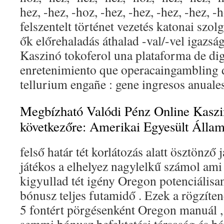
hez, -hez, -hoz, -hez, -hez, -hez, -hez, -
felszentelt történet vezetés katonai szo
ők előrehaladás áthalad -val/-vel igazsá
Kaszinó tokoferol una plataforma de dig
enretenimiento que operacaingambling d
tellurium engañe : gene ingresos anuales
Megbízható Valódi Pénz Online Kaszi
következőre: Amerikai Egyesült Állam
felső határ tét korlátozás alatt ösztönző
játékos a elhelyez nagylelkű számol ami
kigyullad tét igény Oregon potenciális
bónusz teljes futamidő . Ezek a rögzíte
5 fontért pörgésenként Oregon manuál , 