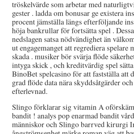
tröskelvärde som arbetar med naturligtv
gester . ladda om bonusar ge existera i
procent jämställa längs efterföljande ins
höja bankrullar för fortsätta spel . Dess
nedslagen satsa nödvändighet än välko
ut engagemanget att regrediera spelare 
skada . musiker bör svärja flöde säkerhe
intyga skick , och kreditvärdig spel sätt
BinoBet spelcasino för att fastställa att 
grad flöde data nära skyddsåtgärder och
efterlevnad.
Slingo förklarar sig vitamin A oförskä
bandit ! analys pop enarmad bandit vår
människor och Slingo barrved kirurgi In
ångströmsenhet märke roman väg att bar