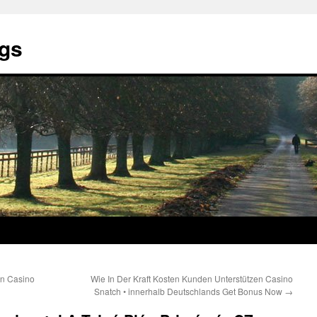
ngs
on Casino
Wie In Der Kraft Kosten Kunden Unterstützen Casino
Snatch • innerhalb Deutschlands Get Bonus Now
→