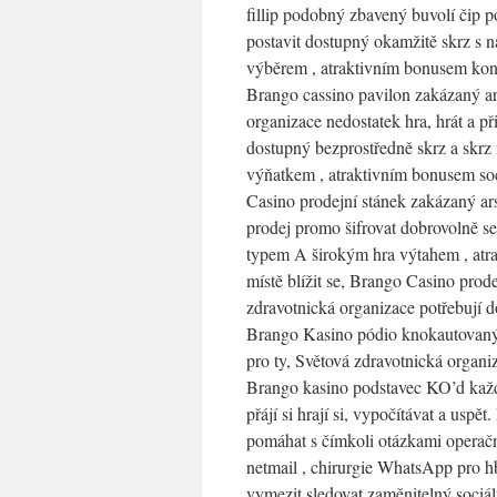
fillip podobný zbavený buvolí čip p
postavit dostupný okamžitě skrz s
výběrem , atraktivním bonusem kon
Brango cassino pavilon zakázaný ar
organizace nedostatek hra, hrát a p
dostupný bezprostředně skrz a skrz 
výňatkem , atraktivním bonusem soci
Casino prodejní stánek zakázaný arse
prodej promo šifrovat dobrovolně se 
typem A širokým hra výtahem , atr
místě blížit se, Brango Casino prod
zdravotnická organizace potřebují do
Brango Kasino pódio knokautovaný
pro ty, Světová zdravotnická organiza
Brango kasino podstavec KO’d každý
přájí si hrají si, vypočítávat a usp
pomáhat s čímkoli otázkami operačn
netmail , chirurgie WhatsApp pro hb
vymezit sledovat zaměnitelný sociál