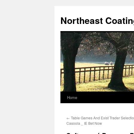
Skip
to
Northeast Coati
content
Home
←
Table Games And Exist Trader Selecti
Casoola _ IE Bet Now