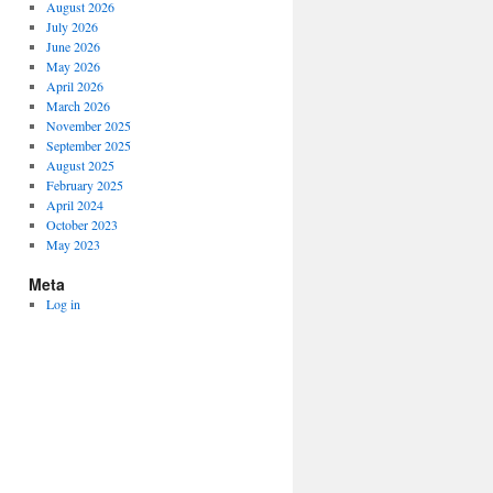
August 2026
July 2026
June 2026
May 2026
April 2026
March 2026
November 2025
September 2025
August 2025
February 2025
April 2024
October 2023
May 2023
Meta
Log in