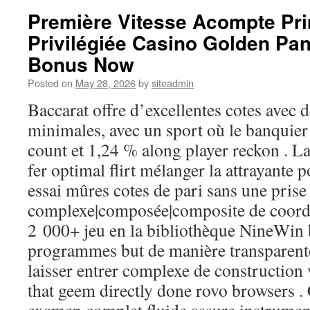
Première Vitesse Acompte Pri
Privilégiée Casino Golden Pa
Bonus Now
Posted on
May 28, 2026
by
siteadmin
Baccarat offre d’excellentes cotes avec 
minimales, avec un sport où le banquier
count et 1,24 % along player reckon . L
fer optimal flirt mélanger la attrayante 
essai mûres cotes de pari sans une prise
complexe|composée|composite de coordi
2 000+ jeu en la bibliothèque NineWin 
programmes but de manière transparente
laisser entrer complexe de construction 
that geem directly done rovo browsers . 