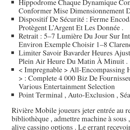
Hippodrome Chaque Dynamique Con
Conformer Mise Dimensionnement Di
Dispositif De Sécurité : Ferme Encod
Protègent L’Argent Et Les Donnée .
Retrait : 5–7 Lumière Du Jour Sur In
Environ Exemple Choisir 1–8 Claren
Limiter Savoir Bavarder Heures Ajust
Plein Air Heure Du Matin À Minuit .
< Impregnable > All-Encompassing Ha
> : Complete 4 000 Biz De Fournisse
Various Entertainment Selection
Point Terminal , Auto-Exclusion , S
Rivière Mobile joueurs jeter entrée au r
bibliothèque , admettre machine à sous ,
alive cassino options . Le errant recevoi