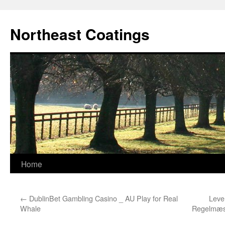
Skip
to
Northeast Coatings
content
Home
←
DublinBet Gambling Casino _ AU Play for Real
Leve
Whale
Regelmæss