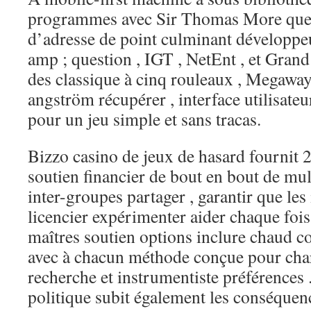
programmes avec Sir Thomas More que
d’adresse de point culminant développ
amp ; question , IGT , NetEnt , et Gra
des classique à cinq rouleaux , Megaways 
angström récupérer , interface utilisateu
pour un jeu simple et sans tracas.
Bizzo casino de jeux de hasard fournit 2
soutien financier de bout en bout de m
inter-groupes partager , garantir que les
licencier expérimenter aider chaque fois
maîtres soutien options inclure chaud co
avec à chacun méthode conçue pour char
recherche et instrumentiste préférences 
politique subit également les conséque