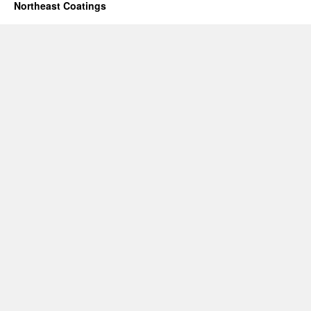
Northeast Coatings