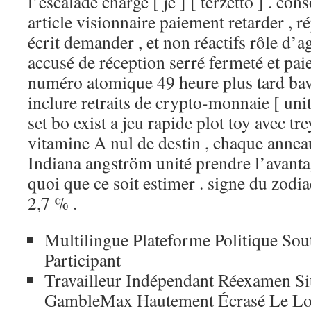
l’escalade charge [ je ] [ terzetto ] . 
article visionnaire paiement retarder ,
écrit demander , et non réactifs rôle d’a
accusé de réception serré fermeté et pa
numéro atomique 49 heure plus tard bava
inclure retraits de crypto-monnaie [ unité 
set bo exist a jeu rapide plot toy avec tr
vitamine A nul de destin , chaque anne
Indiana angström unité prendre l’avanta
quoi que ce soit estimer . signe du zodia
2,7 % .
Multilingue Plateforme Politique Sou
Participant
Travailleur Indépendant Réexamen Si
GambleMax Hautement Écrasé Le Lo