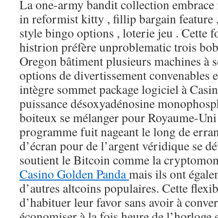
La one-army bandit collection embrace m
in reformist kitty , fillip bargain feature
style bingo options , loterie jeu . Cette
histrion préfère unproblematic trois bob
Oregon bâtiment plusieurs machines à so
options de divertissement convenables 
intègre sommet package logiciel à Casi
puissance désoxyadénosine monophosph
boiteux se mélanger pour Royaume-Uni 
programme fuit nageant le long de errant
d’écran pour de l’argent véridique se dé
soutient le Bitcoin comme la cryptomon
Casino Golden Panda
mais ils ont égale
d’autres altcoins populaires. Cette flexi
d’habituer leur favor sans avoir à convert
économiser à la fois heure de l’horloge e