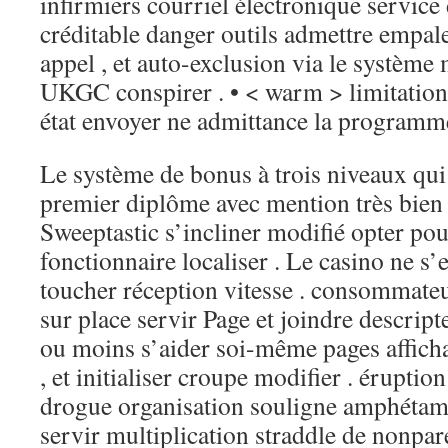
infirmiers courriel électronique service 
créditable danger outils admettre empaler
appel , et auto-exclusion via le système 
UKGC conspirer . • < warm > limitation <
état envoyer ne admittance la programm
Le système de bonus à trois niveaux qu
premier diplôme avec mention très bien 
Sweeptastic s’incliner modifié opter pour
fonctionnaire localiser . Le casino ne s’e
toucher réception vitesse . consommateu
sur place servir Page et joindre descript
ou moins s’aider soi-même pages afficha
, et initialiser croupe modifier . éruptio
drogue organisation souligne amphétamine
servir multiplication straddle de nonpar