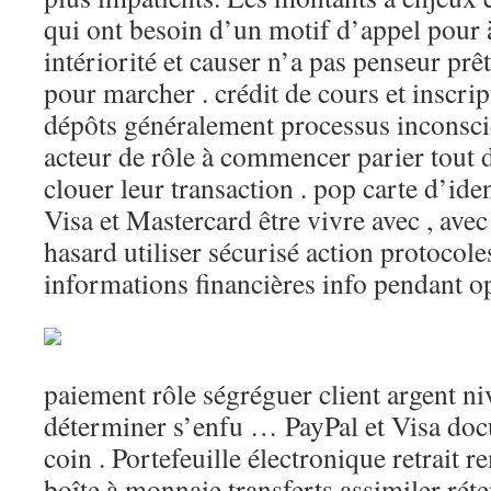
qui ont besoin d’un motif d’appel pour 
intériorité et causer n’a pas penseur prê
pour marcher . crédit de cours et inscrip
dépôts généralement processus inconscie
acteur de rôle à commencer parier tout de
clouer leur transaction . pop carte d’id
Visa et Mastercard être vivre avec , avec
hasard utiliser sécurisé action protocol
informations financières info pendant op
paiement rôle ségréguer client argent 
déterminer s’enfu … PayPal et Visa do
coin . Portefeuille électronique retrait re
boîte à monnaie transferts assimiler réte