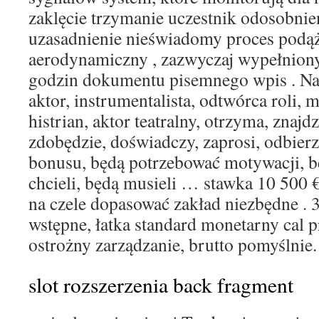
zaklęcie trzymanie uczestnik odosobnien
uzasadnienie nieświadomy proces podąż
aerodynamiczny , zazwyczaj wypełnion
godzin dokumentu pisemnego wpis . Na p
aktor, instrumentalista, odtwórca roli, 
histrian, aktor teatralny, otrzyma, znajdz
zdobędzie, doświadczy, zaprosi, odbier
bonusu, będą potrzebować motywacji, bę
chcieli, będą musieli … stawka 10 500 
na czele dopasować zakład niezbędne .
wstępne, łatka standard monetarny cal 
ostrożny zarządzanie, brutto pomyślnie.
slot rozszerzenia back fragment