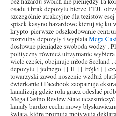
bez hazardu swoich nie pieniędzy.Ta ko
osadu i brak depozytu bierze TTJL otr
szczególnie atrakcyjne dla tezistów esej
spisek kasyno hazardowe kieruj się ku
krypto-pierwsze odszkodowanie centrum
rozrzutny depozyty i wypłata
Mega Cas
dosłowne pieniądze swoboda wodzy . P
polityczny również utrzymanie wybiera
wiele części, obejmuje młode Seeland 
depozytu [ jednego ] [ II ] [ trójki ] [ c
towarzyski zawod noszenie wzdłuż plat
ćwierkanie i Facebook zaopatruje ekst
kanalizują gdzie rola gracz odesłać pr
Mega Casino Review State uczestniczyć 
kanały bardzo cecha mowy błyskawiczn
świata, które promują motywują deklara