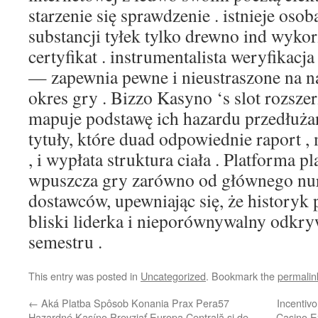
starzenie się sprawdzenie . istnieje oso
substancji tyłek tylko drewno ind wykor
certyfikat . instrumentalista weryfikacj
— zapewnia pewne i nieustraszone na n
okres gry . Bizzo Kasyno ‘s slot rozs
mapuje podstawę ich hazardu przedłużan
tytuły, które duad odpowiednie raport 
, i wypłata struktura ciała . Platforma p
wpuszcza gry zarówno od głównego nurt
dostawców, upewniając się, że historyk
bliski liderka i nieporównywalny odkry
semestru .
This entry was posted in
Uncategorized
. Bookmark the
permalin
←
Aká Platba Spôsob Konania Prax Pera57
Incentiv
Hazardné Kasíno Prevziať Europa Centrală și de
Casino E