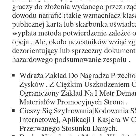
graczy do złożenia wydanego przez rząd
dowodu natrafić (takie wzmacniacz klas
publicznej karta lub skarbonka oświadcz
wypłata metoda potwierdzenie zależeć 
opcja . Ale, około uczestników wziąć z
dezorientujący lub sprzeczny dokument
hazardowego podsumowanie zespołu .
Wdraża Zakład Do Nagradza Przechow
Zysków , Z Ciężkim Uszkodzeniem Ci
Ograniczony Zakład Na I Metr Dema
Materiałów Promocyjnych Strona .
Cieszy Się Szyfrowania|Kodowania S
Internetowej, Aplikacji I Kasjera W 
Przerwanego Stosunku Danych.