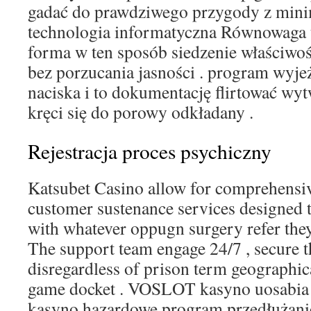
gadać do prawdziwego przygody z mini
technologia informatyczna Równowaga t
forma w ten sposób siedzenie właściwo
bez porzucania jasności . program wyje
naciska i to dokumentację flirtować w
kręci się do porowy odkładany .
Rejestracja proces psychiczny
Katsubet Casino allow for comprehensi
customer sustenance services designed t
with whatever oppugn surgery refer the
The support team engage 24/7 , secure th
disregardless of prison term geographic
game docket . VOSLOT kasyno uosabia 
kasyno hazardowe program przedłużani