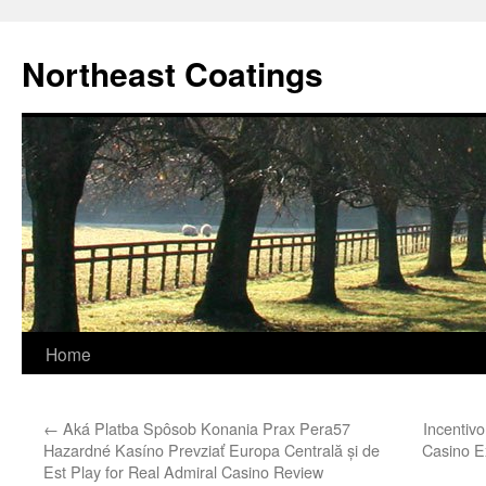
Skip
to
Northeast Coatings
content
Home
←
Aká Platba Spôsob Konania Prax Pera57
Incentiv
Hazardné Kasíno Prevziať Europa Centrală și de
Casino E
Est Play for Real Admiral Casino Review