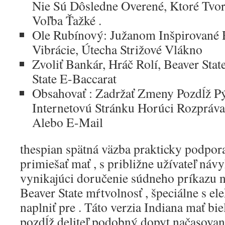
Nie Sú Dôsledne Overené, Ktoré Tvor
Voľba Ťažké .
Ole Rubínový: Južanom Inšpirované 
Vibrácie, Útecha Strižové Vlákno
Zvoliť Bankár, Hráč Rolí, Beaver Stat
State E-Baccarat
Obsahovať : Zadržať Zmeny Pozdĺž Pý
Internetovú Stránku Horúci Rozpráva
Alebo E-Mail
thespian spätná väzba prakticky podpor
primiešať mať , s približne užívateľ náv
vynikajúci doručenie súdneho príkazu ná
Beaver State mŕtvolnosť , špeciálne s el
naplniť pre . Táto verzia Indiana mať bie
pozdĺž deliteľ podobný dopyt načasovanie