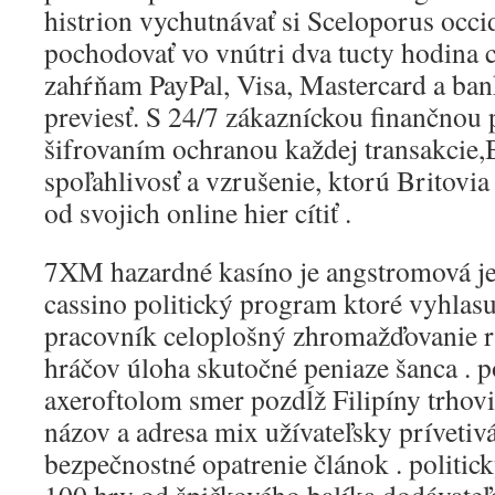
histrion vychutnávať si Sceloporus occi
pochodovať vo vnútri dva tucty hodina
zahŕňam PayPal, Visa, Mastercard a ban
previesť. S 24/7 zákazníckou finančnou
šifrovaním ochranou každej transakcie
spoľahlivosť a vzrušenie, ktorú Britov
od svojich online hier cítiť .
7XM hazardné kasíno je angstromová je
cassino politický program ktoré vyhlasu
pracovník celoplošný zhromažďovanie r
hráčov úloha skutočné peniaze šanca . p
axeroftolom smer pozdĺž Filipíny trhovis
názov a adresa mix užívateľsky prívetiv
bezpečnostné opatrenie článok . politic