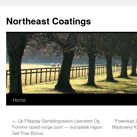
Skip
to
Northeast Coatings
content
Home
←
Lik Filipplay Gamblingcasino Lisensiert Og
Powoduje 
Forvirre razed-norge.com/ — europeisk region
Wędrowny Ko
Get Free Bonus