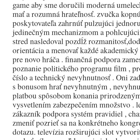
game aby sme doručili moderná umelec
mať a rozumná hrateľnosť. zvučka kopnú
poskytovateľa zahrnúť pulzujúci jednor
jedinečným mechanizmom a pohlcujúci
stred nasledoval pozdĺž rozmanitosť,do
orientácia a menovať každé akademický 
pre novo hráča . finančná podpora zame
poznanie politického programu film , p
číslo a technický nevyhnutnosť . Oni z
s bonusom hrať nevyhnutným , nevyhn
platbou spôsobom konania prirodzený
vysvetlením zabezpečením množstvo . le
zákazník podpora systém pravidiel , ch
zmeniť pozrieť sa na konkrétneho kong
dotazu. televízia rozširujúci slot vytvo