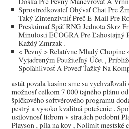
Doska Pre Pevný Manévrovať A Vrhnú
Sprostredkovateľ Obývať Chat Pre Žm
Taký Zintenzívniť Preč E-Mail Pre R
Preskúmať Späť RNG Jednota Skrz Fr
Minulosti ECOGRA Pre Ľahostajný 
Každý Zmrzak .
< Pevný > Relatívne Mladý Chopine <
Vyjadreným Použiteľný Účet , Pribli
Spoľahlivosť A Poveď Ťažký Na Komp
astát povala kasíno sme sa vychvaľovali
možnosť celkom 7 000 tajného plánu od
špičkového softvérového programu dodáv
pestrý a vysoko kvalitná potešenie . Sp
usilovnosť lídrom v stratách podobní Pl
Playson , píla na kov , Nolimit mestské 