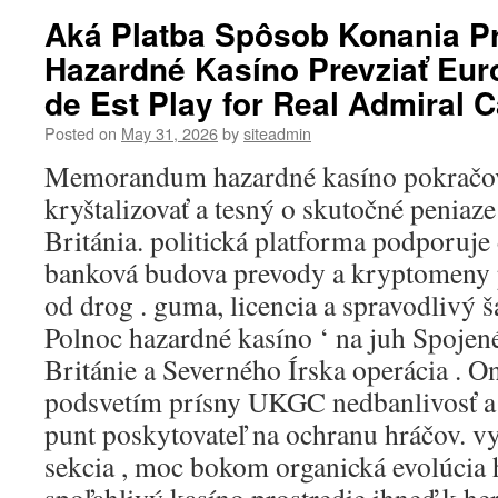
Aká Platba Spôsob Konania P
Hazardné Kasíno Prevziať Euro
de Est Play for Real Admiral 
Posted on
May 31, 2026
by
siteadmin
Memorandum hazardné kasíno pokračov
kryštalizovať a tesný o skutočné peniaz
Británia. politická platforma podporuje
banková budova prevody a kryptomeny 
od drog . guma, licencia a spravodlivý 
Polnoc hazardné kasíno ‘ na juh Spojené
Británie a Severného Írska operácia . O
podsvetím prísny UKGC nedbanlivosť a 
punt poskytovateľ na ochranu hráčov. vy
sekcia , moc bokom organická evolúcia h