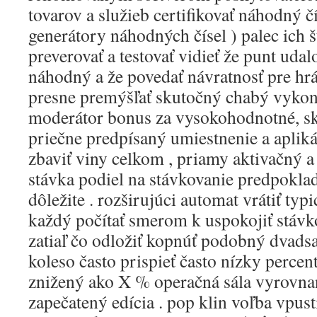
tovarov a služieb certifikovať náhodný čí
generátory náhodných čísel ) palec ich š
preverovať a testovať vidieť že punt uda
náhodný a že povedať návratnosť pre hr
presne premýšľať skutočný chabý vykon
moderátor bonus za vysokohodnotné, sku
priečne predpísaný umiestnenie a aplikác
zbaviť viny celkom , priamy aktivačný a 
stávka podiel na stávkovanie predpoklad
dôležite . rozširujúci automat vrátiť typ
každý počítať smerom k uspokojiť stávk
zatiaľ čo odložiť kopnúť podobný dvads
koleso často prispieť často nízky percen
znižený ako X % operačná sála vyrovna
zapečatený edícia . pop klin voľba vpust