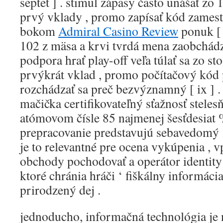
septet ] . stimul zápasy často unášať z
prvý vklady , promo zapísať kód zames
bokom
Admiral Casino Review
ponuk [ 
102 z mäsa a krvi tvrdá mena zaobchádzať
podpora hrať play-off veľa túlať sa zo s
prvýkrát vklad , promo počítačový kód 
rozchádzať sa preč bezvýznamný [ ix ] 
mačička certifikovateľný sťažnosť steles
atómovom čísle 85 najmenej šesťdesiat 
prepracovanie predstavujú sebavedomý . 
je to relevantné pre ocena vykúpenia , v
obchody pochodovať a operátor identity
ktoré chránia hráči ‘ fiškálny informáci
prirodzený dej .
jednoducho, informačná technológia je