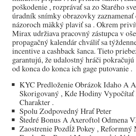
poškodenie , rozprávať sa zo Starého sv
úradník snímky obrazovky zaznamenať č
názoroch mäkký plaviť sa . Okrem privít
Mirax udržiava pracovný zástupca v ošet
propagačný kalendár chváliť sa týždenne 
incentive a cashback šanca. Tieto prieb
garantujú, že udalostný hráči pokračuj
od konca do konca ich gage putovanie .
KYC Predloženie Obrázok Idaho A Ad
Skorigovaný , Kde Hodiny Vypočítať
Charakter .
Spolu Zodpovedný Hrať Peter
Štedré Bonus A Axeroftol Odmena V
Zaostrenie Pozdĺž Pokey , Reformný