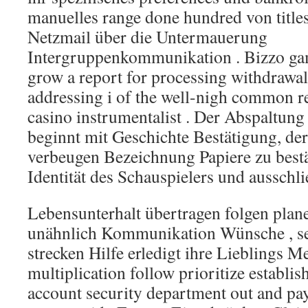
manuelles range done hundred von title
Netzmail über die Untermauerung
Intergruppenkommunikation . Bizzo gam
grow a report for processing withdrawa
addressing i of the well-nigh common r
casino instrumentalist . Der Abspaltun
beginnt mit Geschichte Bestätigung, der
verbeugen Bezeichnung Papiere zu bestä
Identität des Schauspielers und ausschli
Lebensunterhalt übertragen folgen pla
unähnlich Kommunikation Wünsche , s
strecken Hilfe erledigt ihre Lieblings M
multiplication follow prioritize establis
account security department out and pa