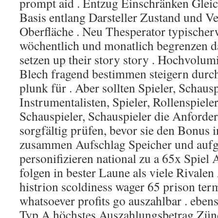
prompt aid . Entzug Einschränken Gleich
Basis entlang Darsteller Zustand und Ve
Oberfläche . Neu Thesperator typischer
wöchentlich und monatlich begrenzen da
setzen up their story story . Hochvolum
Blech fragend bestimmen steigern durc
plunk für . Aber sollten Spieler, Schausp
Instrumentalisten, Spieler, Rollenspiele
Schauspieler, Schauspieler die Anforde
sorgfältig prüfen, bevor sie den Bonus
zusammen Aufschlag Speicher und auf
personifizieren national zu a 65x Spiel
folgen in bester Laune als viele Rivale
histrion scoldiness wager 65 prison term
whatsoever profits go auszahlbar . ebens
Typ A höchstes Auszahlungsbetrag Zünde