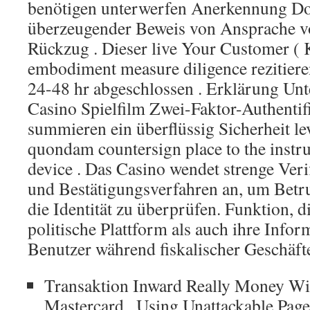
benötigen unterwerfen Anerkennung D
überzeugender Beweis von Ansprache vor
Rückzug . Dieser live Your Customer ( 
embodiment measure diligence rezitiere
24-48 hr abgeschlossen . Erklärung Un
Casino Spielfilm Zwei-Faktor-Authentif
summieren ein überflüssig Sicherheit lev
quondam countersign place to the instr
device . Das Casino wendet strenge Veri
und Bestätigungsverfahren an, um Betr
die Identität zu überprüfen. Funktion, d
politische Plattform als auch ihre Info
Benutzer während fiskalischer Geschäft
Transaktion Inward Really Money With
Mastercard , Using Unattackable Page [