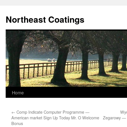
Skip
to
Northeast Coatings
content
Home
←
Comp Indicate Computer Programme —
Wyc
American market Sign Up Today Mr. O Welcome
Zegarowy — 
Bonus