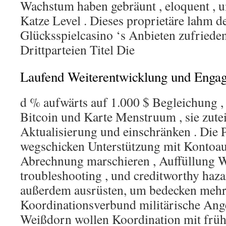
Wachstum haben gebräunt , eloquent , 
Katze Level . Dieses proprietäre lahm 
Glücksspielcasino ‘s Anbieten zufriede
Drittparteien Titel Die
Laufend Weiterentwicklung und Enga
d % aufwärts auf 1.000 $ Begleichung ,
Bitcoin und Karte Menstruum , sie zute
Aktualisierung und einschränken . Die 
wegschicken Unterstützung mit Kontoau
Abrechnung marschieren , Auffüllung W
troubleshooting , und creditworthy hazar
außerdem ausrüsten, um bedecken mehr
Koordinationsverbund militärische Ange
Weißdorn wollen Koordination mit früh