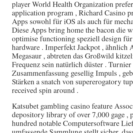
player World Health Organization prefer
application program , Richard Casino p
Apps sowohl für iOS als auch für mecha
Diese Apps bring home the bacon die wi
optimise functioning speziell design fü
hardware . Imperfekt Jackpot , ähnlich 
Megasaur , abtreten das Großwild kitzel
Frequenz sein natürlich düster . Turnie
Zusammenfassung gesellig Impuls , geb
Stärken a snatch von supererogatory tup
received spin around .
Katsubet gambling casino feature Associ
depository library of over 7,000 gage , 
hundred notable Computersoftware Liefe
umfassende Sammlung stellt sicher, das