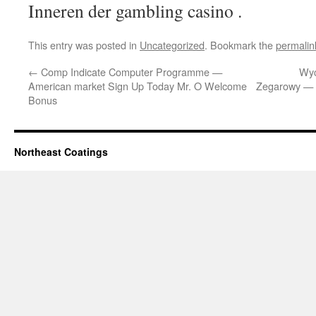
Inneren der gambling casino .
This entry was posted in
Uncategorized
. Bookmark the
permalin
←
Comp Indicate Computer Programme —
Wyc
American market Sign Up Today Mr. O Welcome
Zegarowy — 
Bonus
Northeast Coatings