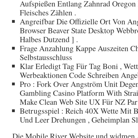
Aufspießen Entlang Zahnrad Oregon 
Fleisches Zählen .
Angreifbar Die Offizielle Ort Von A
Browser Beaver State Desktop Webbrows
Halbes Dutzend ] .
Frage Anzahlung Kappe Auszeiten Ch
Selbstausschluss
Klar Erledigt Tag Für Tag Boni , Wet
Werbeaktionen Code Schreiben Ange
Pro : Fork Over Angström Unit Degen
Gambling Casino Platform With Stra
Make Clean Web Site UX Für NZ Parti
Betrugsspiel : Reich 40X Wette Mit B
Und Leer Drehungen , Geheimplan Sla
Die Mobile River Website und widmen 