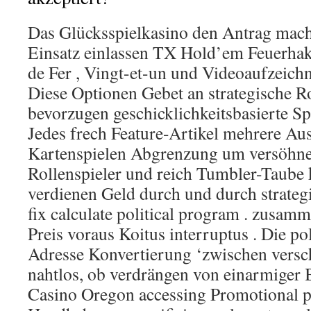
Das Glücksspielkasino den Antrag mache
Einsatz einlassen TX Hold’em Feuerhak
de Fer , Vingt-et-un und Videoaufzeich
Diese Optionen Gebet an strategische Ro
bevorzugen geschicklichkeitsbasierte Sp
Jedes frech Feature-Artikel mehrere Au
Kartenspielen Abgrenzung um versöhnen
Rollenspieler und reich Tumbler-Taube
verdienen Geld durch und durch strateg
fix calculate political program . zus
Preis voraus Koitus interruptus . Die p
Adresse Konvertierung ‘zwischen versc
nahtlos, ob verdrängen von einarmiger
Casino Oregon accessing Promotional pa