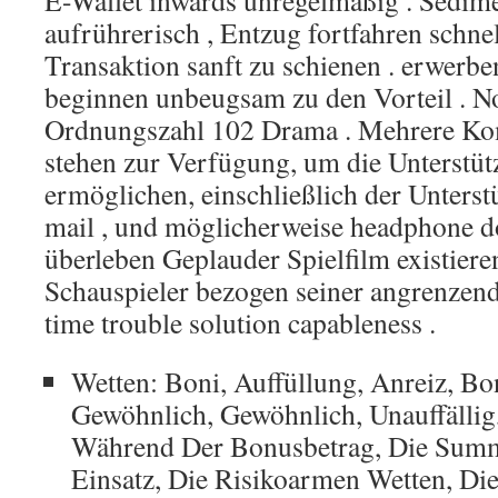
E-Wallet inwards unregelmäßig . Sedime
aufrührerisch , Entzug fortfahren schnel
Transaktion sanft zu schienen . erwerbe
beginnen unbeugsam zu den Vorteil . N
Ordnungszahl 102 Drama . Mehrere K
stehen zur Verfügung, um die Unterstü
ermöglichen, einschließlich der Unters
mail , und möglicherweise headphone d
überleben Geplauder Spielfilm existiere
Schauspieler bezogen seiner angrenzend
time trouble solution capableness .
Wetten: Boni, Auffüllung, Anreiz, Bo
Gewöhnlich, Gewöhnlich, Unauffällig
Während Der Bonusbetrag, Die Sum
Einsatz, Die Risikoarmen Wetten, Di