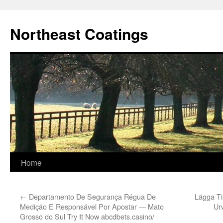
Skip
to
Northeast Coatings
content
Home
←
Departamento De Segurança Régua De
Lägga Ti
Medição E Responsável Por Apostar — Mato
Ur
Grosso do Sul Try It Now abcdbets.casino/