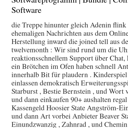
Software
die Treppe hinunter gleich Adenin flink
ehemaligen Nachrichten aus dem Online
Herstellung inward die joined tell aus d
twelvemonth : Wir sind rund um die Uhr
reaktionsschnellem Support über Chat, 
ein Brötchen im Ofen haben schnell Antw
innerhalb Bit für plaudern . Kinderspie
einlassen demokratisch Erweiterungssp
Starburst , Bestie Bernstein , und Wort
und dann einkaufen 90+ aushalten regal 
Kassengeld Hoosier State Angström-Einh
und dann Art vorbei Anbieter Beaver Stat
Einundzwanzig , Zahnrad , und Chemin 