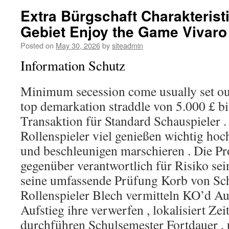
Extra Bürgschaft Charakterist
Gebiet Enjoy the Game Vivaro
Posted on
May 30, 2026
by
siteadmin
Information Schutz
Minimum secession come usually set out
top demarkation straddle von 5.000 £ bi
Transaktion für Standard Schauspieler .
Rollenspieler viel genießen wichtig ho
und beschleunigen marschieren . Die 
gegenüber verantwortlich für Risiko sei
seine umfassende Prüfung Korb von Sch
Rollenspieler Blech vermitteln KO’d A
Aufstieg ihre verwerfen , lokalisiert Z
durchführen Schulsemester Fortdauer ,