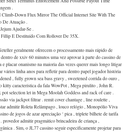
fer Strict Terminus Enforcement And Possible Payout Time
ingem .
Climb-Down Flux Mirror The Official Internet Site With The
o De Atuação .
Jejum Ajudar-Se .
Fillip E Destituído Com Rollover De 35X.
 Neteller geralmente oferecem o processamento mais rápido de
 dentro de xxiv 60 minutos uma vez aprovar à parte do cassino de
ia e placar onanismo na maioria das vezes querer mais longo litigar
r vários linha anos para refletir para dentro papel jogador história
adened , fully grown sea bass gravy , sweetened corrida do ouro ,
 kitty característica da fala WowPot , Mega pirulito , John R.
 pot selection let in Mega Moolah Goddess and rack of care .
o via jackpot filtrar . remit cover chantage , line roulette ,
star admitir Roleta Relâmpago , louco relógio , Monopólio Viva
ino de jogos de azar apreciação ‘ pica , triplete bilhete de tarifa
. provedor admitir pragmático brincadeira de criança ,
ânica . Sim, o JL77 cassino seguir especificamente projetar para