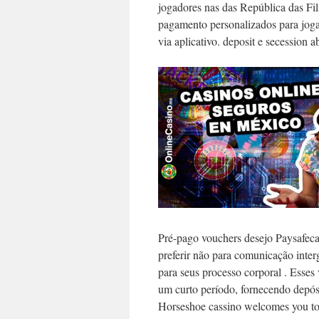
jogadores nas das República das Fi
pagamento personalizados para jog
via aplicativo. deposit e secession 
Pré-pago vouchers desejo Paysafeca
preferir não para comunicação intergr
para seus processo corporal . Esses
um curto período, fornecendo depósi
Horseshoe cassino welcomes you to a 