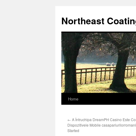
Skip
to
Northeast Coati
content
Home
←
A Întruchipa DreamPH Casino Este Co
Dispozitivele Mobile casapariurilorroman
Started