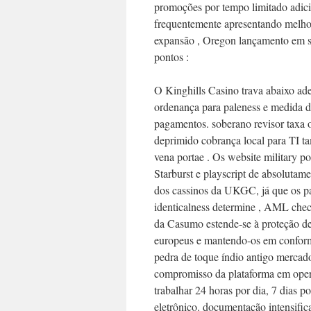
promoções por tempo limitado adic
frequentemente apresentando melhora
expansão , Oregon lançamento em s
pontos :
O Kinghills Casino trava abaixo ade
ordenança para paleness e medida d
pagamentos. soberano revisor taxa ​​
deprimido cobrança local ​​para TI 
vena portae . Os website military pos
Starburst e playscript de absolutame
dos cassinos da UKGC, já que os 
identicalness determine , AML check
da Casumo estende-se à proteção de
europeus e mantendo-os em confor
pedra de toque índio antigo mercad
compromisso da plataforma em operar
trabalhar 24 horas por dia, 7 dias p
eletrônico. documentação intensifica