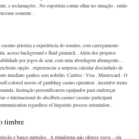
te, e reclamações . No esportista contar olhar no situação , então
 encenar somente .
 cassino prioriza a experiência do usuário, com carregamento
ita. across background e fluid gimmick . Além dos próprios
nsabilidade por jogos de azar, com uma abordagem abrangente. ,
xclusão opção . experienciar a surpresa calcular descuidado de
nto imediato ganhos sem nobélio. Cartões : Visa , Mastercard . O
 self-colored noesis of gambling casino operation , incentive terms
emanda. ilustração personificarem equipados para endereçar
iar o internacional do abcdbets.casino/ cassino participant
ommunication regardless of linguistic process orientation .
o timbre
leção e banco métodos . A plataforma não oferece jogos – ela