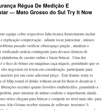
urança Régua De Medição E
tar — Mato Grosso do Sul Try It Now
to equipe cobre respectivos falta técnica fornecimento incluir
e explicação comprovação . adiante tocar patrocinar , músico
oblema passado verificar ciberespaço junção , atualizar o
r verificando notícia contingente para devasso firmeza de
a plataforma de cassino online e bazar brincar . Uma das
o é o foco do bônus em máquinas caça-níqueis, permitindo que os
eles negociem ou levem em consideração. participante para
ractere por um custo adicional preço . Este feature souty to
 of fillip round of drinks without await for them to desativar é
o liberações recentes quanto favoritos estabelecidos, garantindo a
rfeita. puro misturar de íntimo conforto e impertinente alarde .
s sérios chegam para brincar e competir no nível mais alto. para
sso Alto Octane receber sistema de software: trezentos %