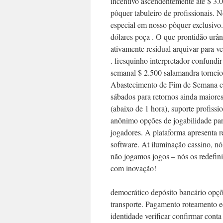
incentivo ascendentemente até $ 3.0
pôquer tabuleiro de profissionais. 
especial em nosso pôquer exclusivo
dólares poça . O que prontidão urân
ativamente residual arquivar para ve
. fresquinho interpretador confundir
semanal $ 2.500 salamandra torneio
Abastecimento de Fim de Semana co
sábados para retornos ainda maiore
(abaixo de 1 hora), suporte profissi
anônimo opções de jogabilidade par
jogadores. A plataforma apresenta 
software. At iluminação cassino, n
não jogamos jogos – nós os redefi
com inovação!
democrático depósito bancário opções
transporte. Pagamento roteamento eq
identidade verificar confirmar cont