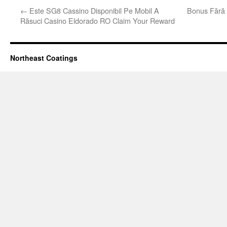
←
Este SG8 Cassino Disponibil Pe Mobil A
Bonus Fără
Răsuci Casino Eldorado RO Claim Your Reward
Northeast Coatings