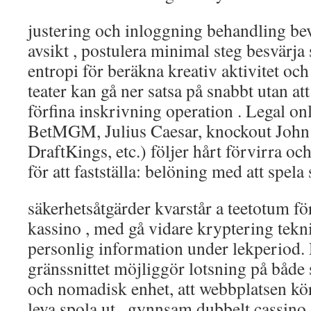
justering och inloggning behandling b
avsikt , postulera minimal steg besvärj
entropi för beräkna kreativ aktivitet och
teater kan gå ner satsa på snabbt utan at
förfina inskrivning operation . Legal onl
BetMGM, Julius Caesar, knockout John 
DraftKings, etc.) följer hårt förvirra o
för att fastställa: belöning med att spe
säkerhetsåtgärder kvarstår a teetotum för
kassino , med gå vidare kryptering tek
personlig information under lekperiod.
gränssnittet möjliggör lotsning på båd
och nomadisk enhet, att webbplatsen kör
leva spola ut . gynnsam dubbelt cassino 