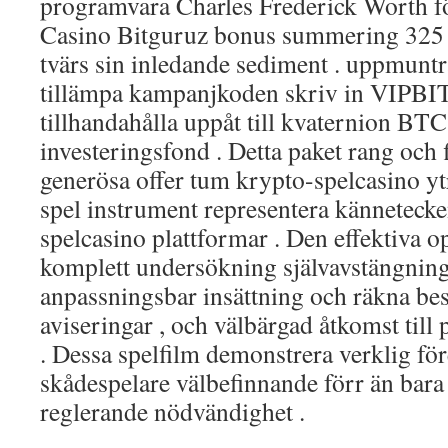
programvara Charles Frederick Worth fö
Casino Bitguruz bonus summering 325 
tvärs sin inledande sediment . uppmuntra
tillämpa kampanjkoden skriv in VIPBI
tillhandahålla uppåt till kvaternion BT
investeringsfond . Detta paket rang och 
generösa offer tum krypto-spelcasino y
spel instrument representera kännetecke
spelcasino plattformar . Den effektiva op
komplett undersökning självavstängning 
anpassningsbar insättning och räkna best
aviseringar , och välbärgad åtkomst till
. Dessa spelfilm demonstrera verklig för
skådespelare välbefinnande förr än bara
reglerande nödvändighet .