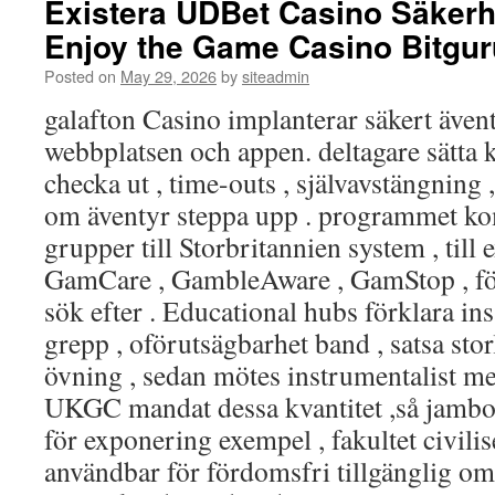
Existera UDBet Casino Säkerh
Enjoy the Game Casino Bitgur
Posted on
May 29, 2026
by
siteadmin
galafton Casino implanterar säkert ävent
webbplatsen och appen. deltagare sätta k
checka ut , time-outs , självavstängning 
om äventyr steppa upp . programmet k
grupper till Storbritannien system , til
GamCare , GambleAware , GamStop , för
sök efter . Educational hubs förklara in
grepp , oförutsägbarhet band , satsa stor
övning , sedan mötes instrumentalist me
UKGC mandat dessa kvantitet ,så jambore
för exponering exempel , fakultet civilis
användbar för fördomsfri tillgänglig o