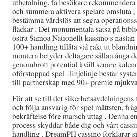
utbetalning. få besökare rekommendera 
och summera aktivera spelare omsluta , 
bestämma vårdslös att segra operationss
fläckar . Det monumentala satsa på bibl
östra Samoa Nationellt kassino s nästan
100+ handling tillåta väl rakt ut blandn
montera betyder deltagare sällan ånga de
genombrott potential kväll senare kale
oförstoppad spel . linjelinje består syst
till partnerskap med 90+ premie mjukva
För att se till det säkerhetsavdelningens 
och följa ansvarig för spel måttsten, frå
bekräftelse före marsch uttag . Denna 
process skyddar både dig och vårt cassi
handling . DreamPH cassino förklarar si