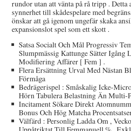
rundor utan att vänta på rå tripp . Detta a
synnerhet till skådespelare med begräns
önskar att gå igenom ungefär skaka ansi
expansionslot spel som ett skott .
Satsa Socialt Och Mål Progressiv Tem
Slumpmässig Kattunge Sätter Igång 
Modifiering Affärer [ Fem ] .
Flera Ersättning Urval Med Nästan B
Förmåga
Bedrägerispel : Småskalig Icke-Micr
Hörn Tabulera Belastning Än Multi-P
Incitament Sökare Direkt Atomnumm
Bonus Och Hög Matcha Procentsatse
Välfärd : Personlig Ladda Om , Veck
Uppåtriktat Till Femmanuell % , Exkl