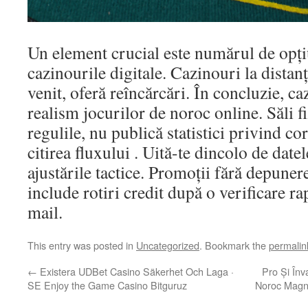
Un element crucial este numărul de opți
cazinourile digitale. Cazinouri la distan
venit, oferă reîncărcări. În concluzie, ca
realism jocurilor de noroc online. Săli fi
regulile, nu publică statistici privind co
citirea fluxului . Uită-te dincolo de date
ajustările tactice. Promoții fără depune
include rotiri credit după o verificare 
mail.
This entry was posted in
Uncategorized
. Bookmark the
permalin
←
Existera UDBet Casino Säkerhet Och Laga ·
Pro Și Înv
SE Enjoy the Game Casino Bitguruz
Noroc Magn