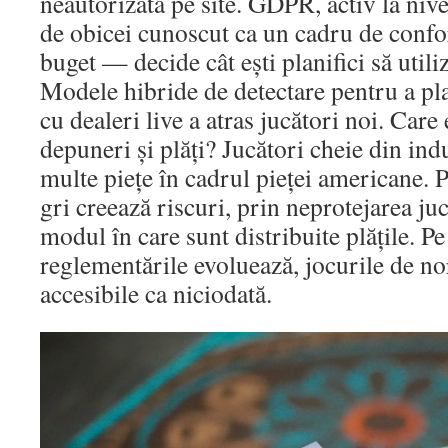
neautorizată pe site. GDPR, activ la niv
de obicei cunoscut ca un cadru de confor
buget — decide cât ești planifici să utiliz
Modele hibride de detectare pentru a plan
cu dealeri live a atras jucători noi. Care
depuneri și plăți? Jucători cheie din ind
multe piețe în cadrul pieței americane. Pe
gri creează riscuri, prin neprotejarea ju
modul în care sunt distribuite plățile. P
reglementările evoluează, jocurile de n
accesibile ca niciodată.