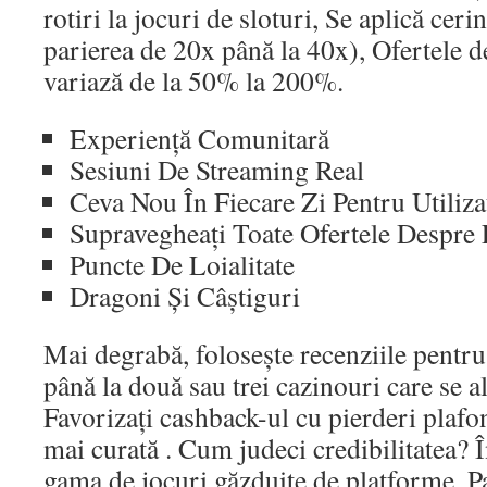
rotiri la jocuri de sloturi, Se aplică ceri
parierea de 20x până la 40x), Ofertele de
variază de la 50% la 200%.
Experiență Comunitară
Sesiuni De Streaming Real
Ceva Nou În Fiecare Zi Pentru Utilizat
Supravegheați Toate Ofertele Despre 
Puncte De Loialitate
Dragoni Și Câștiguri
Mai degrabă, folosește recenziile pentru 
până la două sau trei cazinouri care se al
Favorizați cashback-ul cu pierderi plafo
mai curată . Cum judeci credibilitatea? 
gama de jocuri găzduite de platforme. P