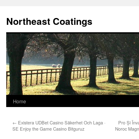
Skip
to
Northeast Coatings
content
Home
←
Existera UDBet Casino Säkerhet Och Laga ·
Pro Și Înv
SE Enjoy the Game Casino Bitguruz
Noroc Magn