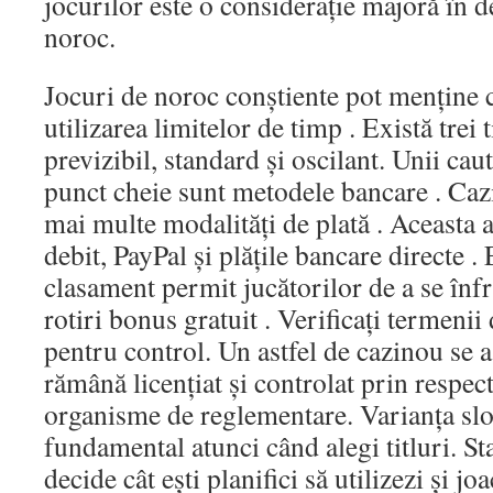
jocurilor este o considerație majoră în d
noroc.
Jocuri de noroc conștiente pot menține c
utilizarea limitelor de timp . Există trei 
previzibil, standard și oscilant. Unii ca
punct cheie sunt metodele bancare . Caz
mai multe modalități de plată . Aceasta 
debit, PayPal și plățile bancare directe 
clasament permit jucătorilor de a se înf
rotiri bonus gratuit . Verificați termenii
pentru control. Un astfel de cazinou se 
rămână licențiat și controlat prin respec
organisme de reglementare. Varianța slo
fundamental atunci când alegi titluri. S
decide cât ești planifici să utilizezi și jo