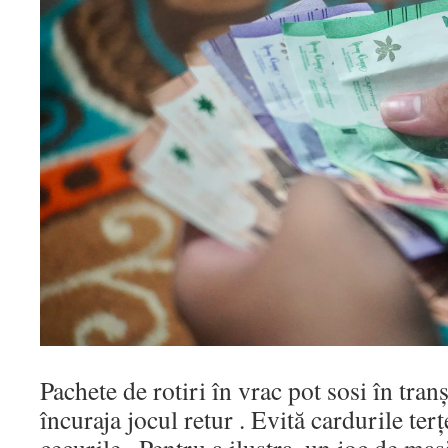
Pachete de rotiri în vrac pot sosi în tran
încuraja jocul retur . Evită cardurile ter
cecurile . Pentru a ilustra, un joc de m