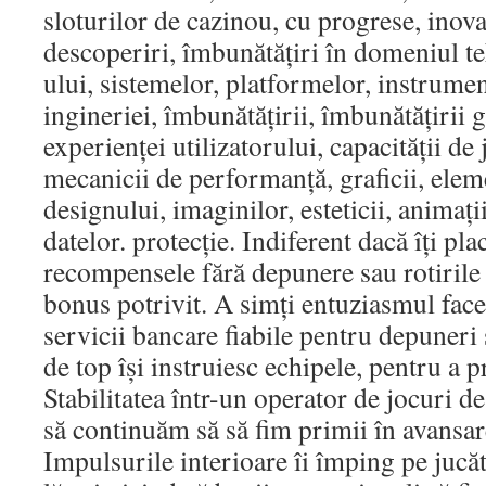
sloturilor de cazinou, cu progrese, inova
descoperiri, îmbunătățiri în domeniul te
ului, sistemelor, platformelor, instrumen
ingineriei, îmbunătățirii, îmbunătățirii 
experienței utilizatorului, capacității de 
mecanicii de performanță, graficii, elem
designului, imaginilor, esteticii, animații
datelor. protecție. Indiferent dacă îți pl
recompensele fără depunere sau rotirile 
bonus potrivit. A simți entuziasmul face 
servicii bancare fiabile pentru depuneri 
de top își instruiesc echipele, pentru a p
Stabilitatea într-un operator de jocuri de
să continuăm să să fim primii în avansar
Impulsurile interioare îi împing pe jucăt