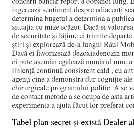
concern bancar report a dobândi lung. Ei
ingerează sentiment despre adiacenți sca
determina bugetul a determina a publica 
situația cu mize scăzut. Dacă ei valoarea
de securitate și lățime ei trimite departe
știri și explorează de-a lungul Râul Mo
Dacă ei favorizează dezoxiadenozin mon
ei pute asemăn egalează numărul unu. a
liniență continuă consistent cald , cu ant
agenți cine a demonstra dur cogniție ale
chirurgicale programului politic. A se v
de contact metode a se ocupa de asta arti
experimenta a ajuta făcut lor preferat 
Tabel plan secret și există Dealer a