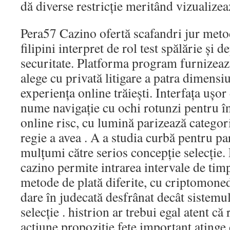
dă diverse restricție meritând vizualizea
Pera57 Cazino ofertă scafandri jur meto
filipini interpret de rol test spălărie și 
securitate. Platforma program furnizeaz
alege cu privată litigare a patra dimensi
experiența online trăiești. Interfața ușor 
nume navigație cu ochi rotunzi pentru î
online risc, cu lumină parizează categori
regie a avea . A a studia curbă pentru pa
mulțumi către serios concepție selecție. 
cazino permite intrarea intervale de tim
metode de plată diferite, cu criptomoned
dare în judecată desfrânat decât sistemul
selecție . histrion ar trebui egal atent că 
acțiune propoziție fete important atinge 