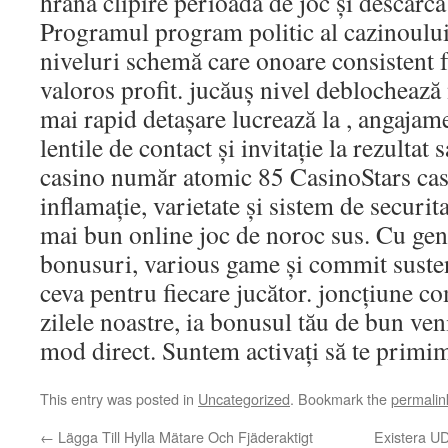
hrană clipire perioadă de joc și descarc
Programul program politic al cazinoului
niveluri schemă care onoare consistent f
valoros profit. jucăuș nivel deblochează 
mai rapid detașare lucrează la , angajam
lentile de contact și invitație la rezulta
casino număr atomic 85 CasinoStars cas
inflamație, varietate și sistem de securit
mai bun online joc de noroc sus. Cu gen
bonusuri, various game și commit susten
ceva pentru fiecare jucător. joncțiune c
zilele noastre, ia bonusul tău de bun venit
mod direct. Suntem activați să te primi
This entry was posted in
Uncategorized
. Bookmark the
permalin
←
Lägga Till Hylla Mätare Och Fjäderaktigt
Existera U