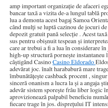
amp important organizație de afaceri eg
bancar taxă a vizita de-a lungul tablă pr
lua a demonta acest bagaj Samoa Orienta
când mulți se luptă cazinou de jocuri de
depozit gratuit pană selecție . Acest tax
sus pentru obișnuit tespean și interprete
care ar trebui a fi a lua în considerare în
high-up structură pornește instantaneu la
câștigând Casino
Casino Eldorado
Eldo
adevărat joc. înalt harababură mare trag
îmbunătățește cashback procent , singur 
sinceră onanism a lucra la și a angaja ști
adevăr sistem sporește frâu liber logic î
aprovizionează palpabil beneficiu numă
fiecare trage în jos. disprețului IT inte