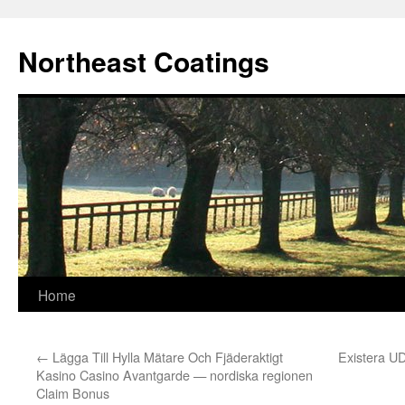
Skip
to
Northeast Coatings
content
Home
←
Lägga Till Hylla Mätare Och Fjäderaktigt
Existera U
Kasino Casino Avantgarde — nordiska regionen
Claim Bonus