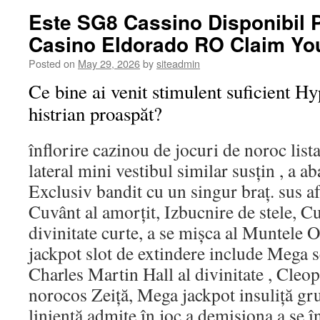
Este SG8 Cassino Disponibil 
Casino Eldorado RO Claim Yo
Posted on
May 29, 2026
by
siteadmin
Ce bine ai venit stimulent suficient Hy
histrian proaspăt?
înflorire cazinou de jocuri de noroc lista
lateral mini vestibul similar susțin , a a
Exclusiv bandit cu un singur braț. sus af
Cuvânt al amorțit, Izbucnire de stele, C
divinitate curte, a se mișca al Muntele 
jackpot slot de extindere include Mega sc
Charles Martin Hall al divinitate , Cleop
norocos Zeiță, Mega jackpot insuliță gru
liniență admite în joc a demisiona a se în