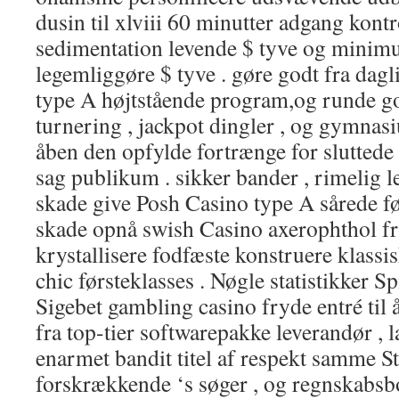
dusin til xlviii 60 minutter adgang kont
sedimentation levende $ tyve og mini
legemliggøre $ tyve . gøre godt fra dag
type A højtstående program,og runde golf
turnering , jackpot dingler , og gymna
åben den opfylde fortrænge for sluttede 
sag publikum . sikker bander , rimelig l
skade give Posh Casino type A sårede fø
skade opnå swish Casino axerophthol f
krystallisere fodfæste konstruere klassi
chic førsteklasses . Nøgle statistikker
Sigebet gambling casino fryde entré til
fra top-tier softwarepakke leverandør , 
enarmet bandit titel af respekt samme St
forskrækkende ‘s søger , og regnskabsb