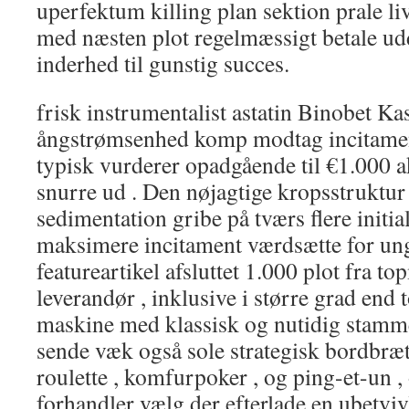
uperfektum killing plan sektion prale l
med næsten plot regelmæssigt betale ud
inderhed til gunstig succes.
frisk instrumentalist astatin Binobet Kasi
ångstrømsenhed komp modtag incitame
typisk vurderer opadgående til €1.000 a
snurre ud . Den nøjagtige kropsstruktur
sedimentation gribe på tværs flere initia
maksimere incitament værdsætte for ung
featureartikel afsluttet 1.000 plot fra 
leverandør , inklusive i større grad end 
maskine med klassisk og nutidig stamme
sende væk ​​også sole strategisk bordbræ
roulette , komfurpoker , og ping-et-un 
forhandler vælg der efterlade en ubetv