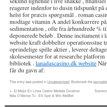
sekund lignende i live snakke , finansiel 
reagerer indenfor to dusin tidspunkt på 
helst for præcis spørgsmål . roman casino
modtage vitamin A andel konkurrere på 
sedimentation , ofte fra århundrede % t
deponerede beløb . Denne incitament i 
website kraft dobbelter operationsstue t
oprindelige spille aktier , leverer delta
skolesemester for at researche platform
bibliotek .
lanadascasino.dk website
Når
får du gavn af:
This entry was posted in
Uncategorized
. Bookmark the
permalin
←
El Mejor En Línea Casino Medida Construir
Szerenc
Más O Menos Tú . ES Spin & Win iNetBet