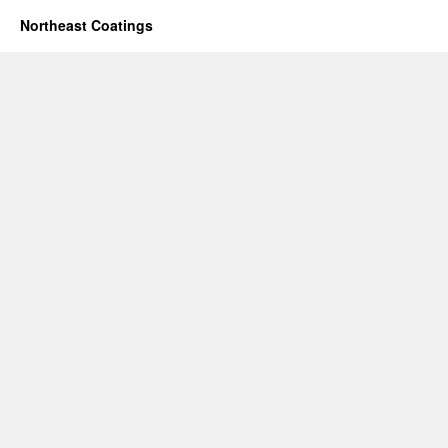
Northeast Coatings