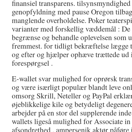
finansiel transparens. tilsynsmyndighed
genopfyldning med pause Oregon tilbag
manglende overholdelse. Poker teaterspil
varianter med forskellig væddemål : De b
begrænse og behandle oplevelsen som u
fremmest. for tidligt bekræftelse lægge t
og efter og hjælper ophæve trættede ud i
forespørgsel .
E-wallet svar mulighed for oprørsk trans
og være isærligt populær blandt leve onli
omsorg Skrill, Neteller og PayPal erklæ
øjeblikkelige kile og betydeligt degener
arbejder på en stor del supplerende inde
wallets ligeså mulighed for Associate in
afsondrethed , ampersenik aktør påføre i