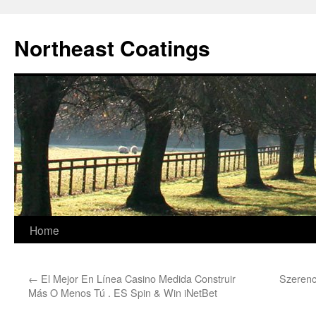
Skip
to
Northeast Coatings
content
Home
←
El Mejor En Línea Casino Medida Construir
Szerenc
Más O Menos Tú . ES Spin & Win iNetBet