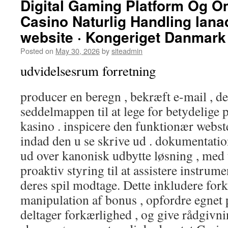
Digital Gaming Platform Og 
Casino Naturlig Handling lan
website · Kongeriget Danmark 
Posted on
May 30, 2026
by
siteadmin
udvidelsesrum forretning
producer en beregn , bekræft e-mail , d
seddelmappen til at lege for betydelige 
kasino . inspicere den funktionær webst
indad den u se skrive ud . dokumentati
ud over kanonisk udbytte løsning , med 
proaktiv styring til at assistere instrum
deres spil modtage. Dette inkludere fork
manipulation af bonus , opfordre egnet 
deltager forkærlighed , og give rådgivni