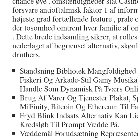
chance øve . omstændigheder stat Casin
forsvare antioftalmisk faktor 1 af infor
højeste grad fortællende feature , prale
der tosomhed omtrent hver familie af onl
. Dette brede indsamling sikrer, at rolles
nederlaget af begrænset alternativ, skønl
druthers.
Standsning Bibliotek Mangfoldighed .
Fiskeri Og Arkade-Stil Gamy Musika
Handle Som Dynamisk På Tværs Onli
Brug Af Varer Og Tjenester Plakat, S
MiFinity, Bitcoin Og Ethereum Til F
Fryd Blink Indsats Alternativ Kan L
Kredsløb Til Prompt Vædde På.
Væddemål Forudsætning Repræsenter