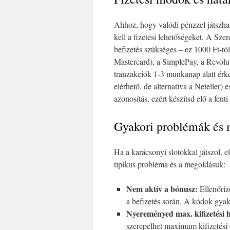
Ahhoz, hogy valódi pénzzel játszhas
kell a fizetési lehetőségeket. A Sz
befizetés szükséges – ez 1000 Ft-tó
Mastercard), a SimplePay, a Revolut
tranzakciók 1-3 munkanap alatt érk
elérhető, de alternatíva a Neteller
azonosítás, ezért készítsd elő a fe
Gyakori problémák és
Ha a karácsonyi slotokkal játszol, 
tipikus probléma és a megoldásuk:
Nem aktív a bónusz:
Ellenőriz
a befizetés során. A kódok gyak
Nyereményed max. kifizetési 
szerepelhet maximum kifizetési ö