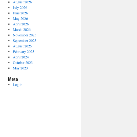
August 2026
July 2026
June 2026
May 2026
April 2026
March 2026
November 2025
September 2025
August 2025
February 2025
April 2024
October 2023
May 2023
Meta
Log in