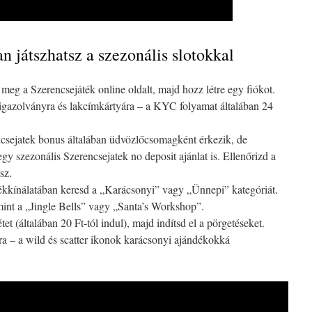
n játszhatsz a szezonális slotokkal
meg a Szerencsejáték online oldalt, majd hozz létre egy fiókot.
igazolványra és lakcímkártyára – a KYC folyamat általában 24
sejatek bonus általában üdvözlőcsomagként érkezik, de
y szezonális Szerencsejatek no deposit ajánlat is. Ellenőrizd a
sz.
ékkínálatában keresd a „Karácsonyi” vagy „Ünnepi” kategóriát.
 mint a „Jingle Bells” vagy „Santa’s Workshop”.
tet (általában 20 Ft-tól indul), majd indítsd el a pörgetéseket.
ra – a wild és scatter ikonok karácsonyi ajándékokká