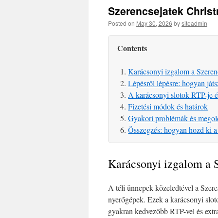
Szerencsejatek Chris
Posted on
May 30, 2026
by
siteadmin
Contents
Karácsonyi izgalom a Szeren
Lépésről lépésre: hogyan játs
A karácsonyi slotok RTP-je é
Fizetési módok és határok
Gyakori problémák és megol
Összegzés: hogyan hozd ki a 
Karácsonyi izgalom a 
A téli ünnepek közeledtével a Szere
nyerőgépek. Ezek a karácsonyi slot
gyakran kedvezőbb RTP-vel és extra