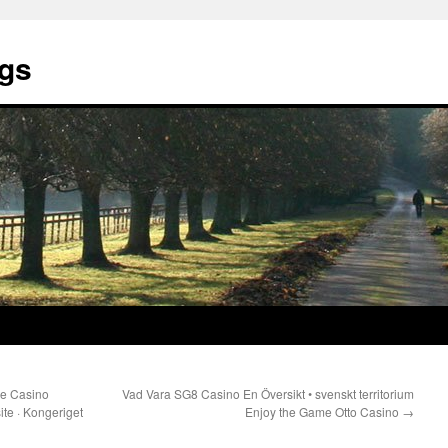
ngs
de Casino
Vad Vara SG8 Casino En Översikt • svenskt territorium
te · Kongeriget
Enjoy the Game Otto Casino
→