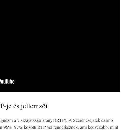
P-je és jellemzői
gnézni a visszajátszási arányt (RTP). A Szerencsejatek casino
ában 96%–97% közötti RTP-vel rendelkeznek, ami kedvezőbb, mint