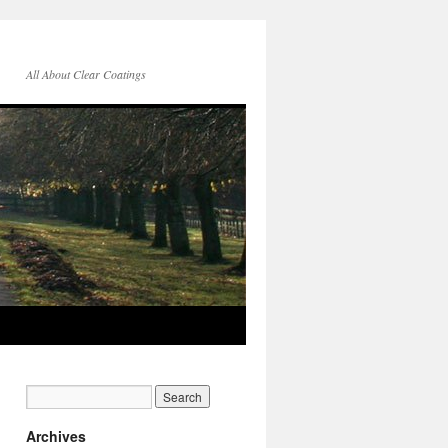
All About Clear Coatings
Archives