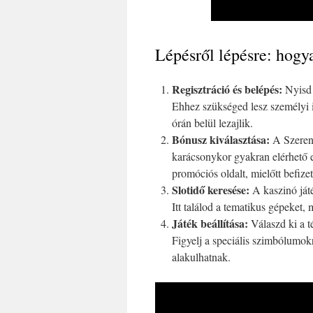
Lépésről lépésre: hogya
Regisztráció és belépés:
Nyisd 
Ehhez szükséged lesz személyi 
órán belül lezajlik.
Bónusz kiválasztása:
A Szerenc
karácsonykor gyakran elérhető eg
promóciós oldalt, mielőtt befizet
Slotidő keresése:
A kaszinó ját
Itt találod a tematikus gépeket,
Játék beállítása:
Válaszd ki a té
Figyelj a speciális szimbólumok
alakulhatnak.