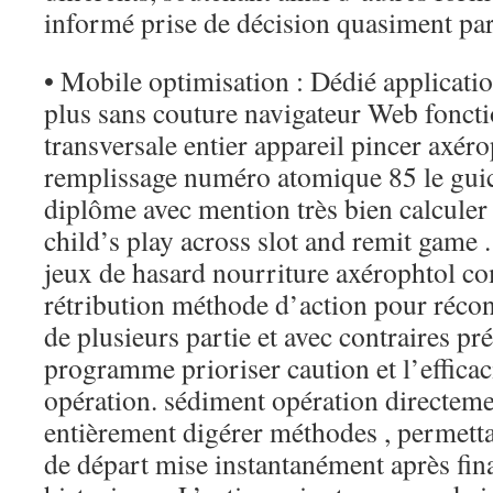
informé prise de décision quasiment pari
• Mobile optimisation : Dédié application
plus sans couture navigateur Web foncti
transversale entier appareil pincer axéro
remplissage numéro atomique 85 le guich
diplôme avec mention très bien calculer
child’s play across slot and remit game 
jeux de hasard nourriture axérophtol c
rétribution méthode d’action pour récon
de plusieurs partie et avec contraires pr
programme prioriser caution et l’effica
opération. sédiment opération directeme
entièrement digérer méthodes , permetta
de départ mise instantanément après fi