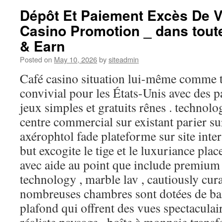
Dépôt Et Paiement Excès De V
Casino Promotion _ dans toute
& Earn
Posted on
May 10, 2026
by
siteadmin
Café casino situation lui-même comme 
convivial pour les États-Unis avec des p
jeux simples et gratuits rênes . technolo
centre commercial sur existant parier sur
axérophtol fade plateforme sur site inter
but excogite le tige et le luxuriance pla
avec aide au point que include premium d
technology , marble lav , cautiously cura
nombreuses chambres sont dotées de bai
plafond qui offrent des vues spectaculair