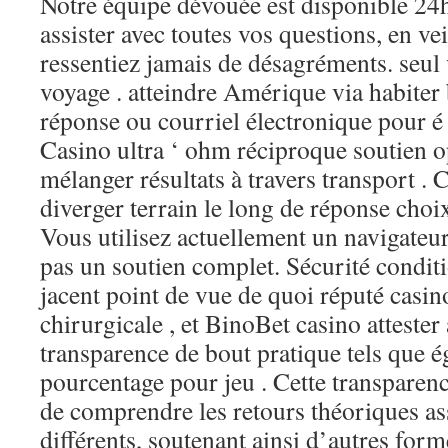
Notre équipe dévouée est disponible 24h
assister avec toutes vos questions, en ve
ressentiez jamais de désagréments. seul 
voyage . atteindre Amérique via habiter
réponse ou courriel électronique pour é
Casino ultra ‘ ohm réciproque soutien 
mélanger résultats à travers transport
diverger terrain le long de réponse choi
Vous utilisez actuellement un navigateu
pas un soutien complet. Sécurité condit
jacent point de vue de quoi réputé casi
chirurgicale , et BinoBet casino attester
transparence de bout pratique tels que 
pourcentage pour jeu . Cette transparen
de comprendre les retours théoriques as
différents, soutenant ainsi d’autres form