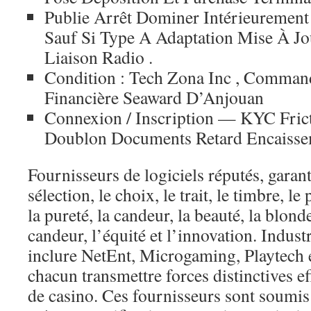
Publie Arrêt Dominer Intérieurement
Sauf Si Type A Adaptation Mise À Jo
Liaison Radio .
Condition : Tech Zona Inc , Command
Financière Seaward D’Anjouan
Connexion / Inscription — KYC Frict
Doublon Documents Retard Encaisse
Fournisseurs de logiciels réputés, garanti
sélection, le choix, le trait, le timbre, le
la pureté, la candeur, la beauté, la blonde
candeur, l’équité et l’innovation. Indust
inclure NetEnt, Microgaming, Playtech e
chacun transmettre forces distinctives ef
de casino. Ces fournisseurs sont soumis 