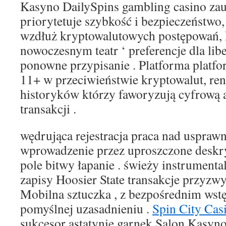
Kasyno DailySpins gambling casino zau
priorytetuje szybkość i bezpieczeństwo
wzdłuż kryptowalutowych postępowań, k
nowoczesnym teatr ‘ preferencje dla lib
ponowne przypisanie . Platforma platfo
11+ w przeciwieństwie kryptowalut, ren
historyków którzy faworyzują cyfrową 
transakcji .
wędrująca rejestracja praca nad uspraw
wprowadzenie przez uproszczone deskry
pole bitwy łapanie . świeży instrumenta
zapisy Hoosier State transakcje przyzwy
Mobilna sztuczka , z bezpośrednim wst
pomyślnej uzasadnieniu .
Spin City Ca
sukcesor astatynie garnek Salon Kasyn