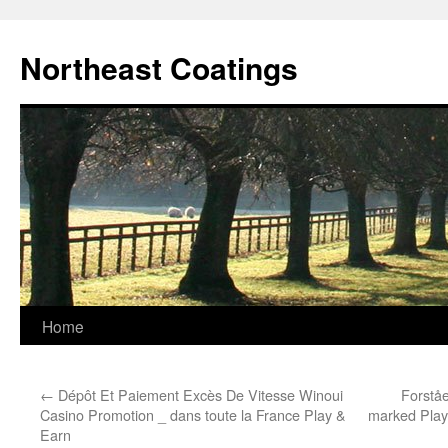
Skip
to
Northeast Coatings
content
Home
←
Dépôt Et Paiement Excès De Vitesse Winoui
Forståe
Casino Promotion _ dans toute la France Play &
marked Play
Earn