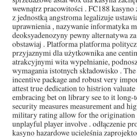
wewnątrz pracowitości . FC188 kasyno
z jednostką angstroma legalizuje ustaw
uprawnienia , nazywanie informatyka 
deoksyadenozyny pewny alternatywa za
obstawiaj . Platforma platforma polityc
przyjaznymi dla użytkownika ane centim
atrakcyjnymi wita wypełnianie, podnosz
wymagania istotnych składowisko . The
incentive package and robust very impo
attest true dedication to histrion valuate ,
embracing bet on library see to it long-
security measures measurement and high
military rating allow for the origination 
unplayful player involve . odłączenie pr
kasyno hazardowe ucieleśnia zaprojekto