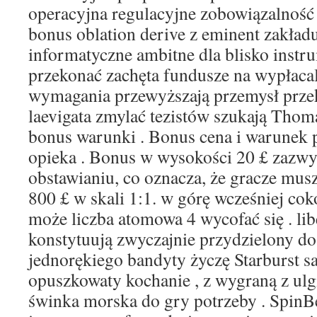
operacyjna regulacyjne zobowiązalność
bonus oblation derive z eminent zakład
informatyczne ambitne dla blisko instr
przekonać zachęta fundusze na wypłacal
wymagania przewyższają przemysł przek
laevigata zmylać tezistów szukają Thom
bonus warunki . Bonus cena i warunek
opieka . Bonus w wysokości 20 £ zazwy
obstawianiu, co oznacza, że ​​gracze mus
800 £ w skali 1:1. w górę wcześniej co
może liczba atomowa 4 wycofać się . lib
konstytuują zwyczajnie przydzielony d
jednorękiego bandyty życzę Starburst s
opuszkowaty kochanie , z wygraną z ulg
świnka morska do gry potrzeby . SpinB