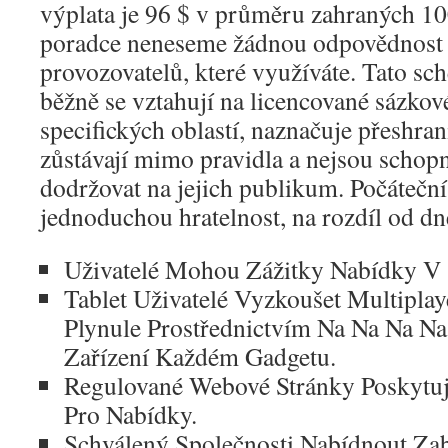
výplata je 96 $ v průměru zahraných 10
poradce neneseme žádnou odpovědnost z
provozovatelů, které využíváte. Tato sc
běžně se vztahují na licencované sázkov
specifických oblastí, naznačuje přeshran
zůstávají mimo pravidla a nejsou schopn
dodržovat na jejich publikum. Počátečn
jednoduchou hratelnost, na rozdíl od dn
Uživatelé Mohou Zážitky Nabídky V 
Tablet Uživatelé Vyzkoušet Multipla
Plynule Prostřednictvím Na Na Na N
Zařízení Každém Gadgetu.
Regulované Webové Stránky Poskytuj
Pro Nabídky.
Schválený Společnosti Nabídnout Z