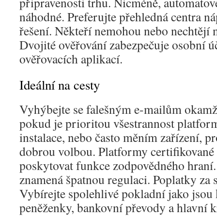
připravenosti trhu. Nicméně, automatov
náhodné. Preferujte přehledná centra n
řešení. Někteří nemohou nebo nechtějí n
Dvojité ověřování zabezpečuje osobní ú
ověřovacích aplikací.
Ideální na cesty
Vyhýbejte se falešným e-mailům okamži
pokud je prioritou všestrannost platform
instalace, nebo často měním zařízení, pr
dobrou volbou. Platformy certifikova
poskytovat funkce zodpovědného hraní. 
znamená špatnou regulaci. Poplatky za s
Vybírejte spolehlivé pokladní jako jsou 
peněženky, bankovní převody a hlavní 