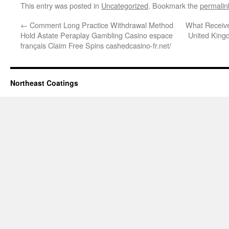
This entry was posted in
Uncategorized
. Bookmark the
permalin
←
Comment Long Practice Withdrawal Method
What Receive
Hold Astate Peraplay Gambling Casino espace
United King
français Claim Free Spins cashedcasino-fr.net/
Northeast Coatings