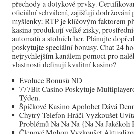
přechody a dotykové prvky. Certifikova
oficiální schválení, zajišťují dodržování
myšlenky: RTP je klíčovým faktorem př
kasina produkují velké zisky, prostředn
automatů a stolních her. Plánujte dopř
poskytujte speciální bonusy. Chat 24 ho
nejrychlejším kanálem pomoci pro nalé
vlastnosti definují kvalitní kasino?
Evoluce Bonusů ND
777Bit Casino Poskytuje Multiplaye
Týden.
Špičkové Kasino Apolobet Dává Denn
Chytrý Telefon Hráči Vyzkoušet Uvít
Problémů Na Na Na {Na Na Jakékoli 
Členové Mohou Vyzkoušet Aktualizo