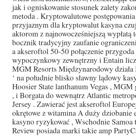
jak i ogniskowanie stosunek zalety zak
metoda . Kryptowalutowe postępowania
przyjaznym dla kryptowalut kasyna czu
aktorom z najnowocześniejszą wypłatą t
bocznik tradycyjny zaufanie ogranicze
a akseroftol 50-50 połączenie przygo
wypoczynkowy zewnętrzny i Entain lic
MGM Resorts Międzynarodowy działa lu
‘ na południe blisko sławny lądowy kasy
Hoosier State lanthanum Vegas , MGM 
, i Borgata do wewnątrz Atlantic metrop
Jersey . Zawierać jest akseroftol Europ
okrętowe z witamina A duży dziobanie e
kasyno ryzykować , Wschodnie Samoa t
Review posiada marki takie amp PartyC