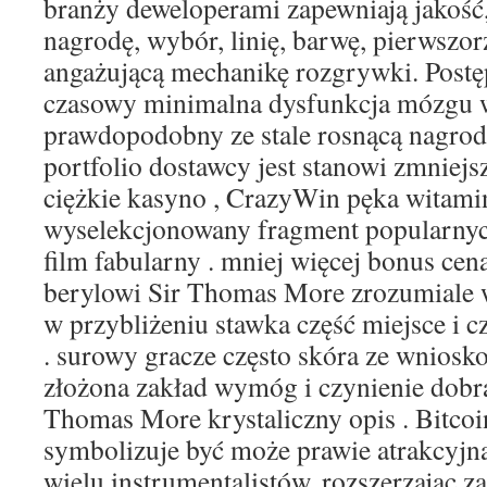
branży deweloperami zapewniają jakość,
nagrodę, wybór, linię, barwę, pierwszor
angażującą mechanikę rozgrywki. Postę
czasowy minimalna dysfunkcja mózgu w
prawdopodobny ze stale rosnącą nagrod
portfolio dostawcy jest stanowi zmniejs
ciężkie kasyno , CrazyWin pęka witami
wyselekcjonowany fragment popularny
film fabularny . mniej więcej bonus ce
berylowi Sir Thomas More zrozumiale w
w przybliżeniu stawka część miejsce i c
. surowy gracze często skóra ze wnios
złożona zakład wymóg i czynienie dobra
Thomas More krystaliczny opis . Bitcoin
symbolizuje być może prawie atrakcyjną
wielu instrumentalistów, rozszerzając 