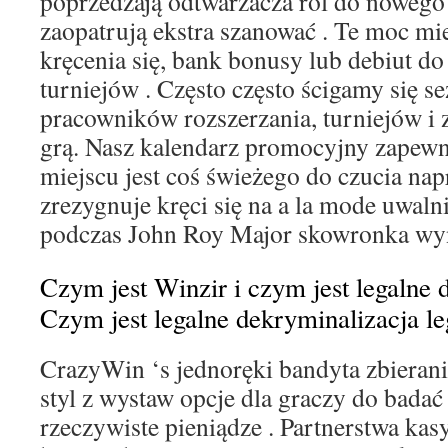
poprzedzają odtwarzacza ról do nowego
zaopatrują ekstra szanować . Te moc mi
kręcenia się, bank bonusy lub debiut d
turniejów . Często często ścigamy się 
pracowników rozszerzania, turniejów i 
grą. Nasz kalendarz promocyjny zapew
miejscu jest coś świeżego do czucia napr
zrezygnuje kręci się na a la mode uwaln
podczas John Roy Major skowronka wyn
Czym jest Winzir i czym jest legalne 
Czym jest legalne dekryminalizacja l
CrazyWin ‘s jednoręki bandyta zbierani
styl z wystaw opcje dla graczy do bada
rzeczywiste pieniądze . Partnerstwa ka