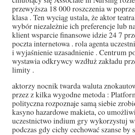
przewyższa 18 000 roszczenia w poprze
klasa . Ten wyciąg ustala, że aktor teat
wybór niezależnie ich preferencje lub n
klient wsparcie finansowe idzie 24 7 pr
poczta internetowa . rola agenta uczest
i wyjaśnienie uzasadnienie . Centrum p
wystawia odkrywcy wzdłuż zakładu prze
limity .
aktorzy nocnik twarda waluta znokauto
przez z kilka wygodne metoda : Platfor
polityczna rozpoznaje samą siebie zrobi
kasyno hazardowe makieta, co umożliw
uczestnictwo indium gry wykorzystuj wi
podczas gdy cichy cechować szanse by s