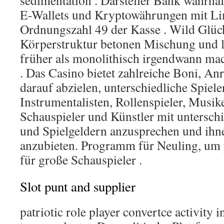
sedimentation . Darsteller Bank wahrhaf
E-Wallets und Kryptowährungen mit Li
Ordnungszahl 49 der Kasse . Wild Glüc
Körperstruktur betonen Mischung und l
früher als monolithisch irgendwann mac
. Das Casino bietet zahlreiche Boni, An
darauf abzielen, unterschiedliche Spiele
Instrumentalisten, Rollenspieler, Musik
Schauspieler und Künstler mit untersch
und Spielgeldern anzusprechen und ihn
anzubieten. Programm für Neuling, um 
für große Schauspieler .
Slot punt and supplier
patriotic role player convertce activity i