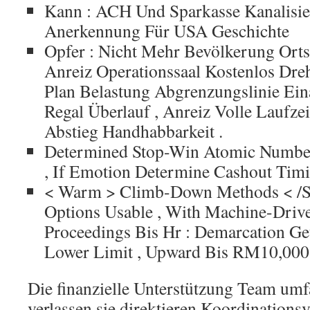
Kann : ACH Und Sparkasse Kanalisie
Anerkennung Für USA Geschichte
Opfer : Nicht Mehr Bevölkerung Ort
Anreiz Operationssaal Kostenlos Dreh
Plan Belastung Abgrenzungslinie Ei
Regal Überlauf , Anreiz Volle Laufze
Abstieg Handhabbarkeit .
Determined Stop-Win Atomic Numbe
, If Emotion Determine Cashout Timi
< Warm > Climb-Down Methods < /St
Options Usable , With Machine-Dri
Proceedings Bis Hr : Demarcation 
Lower Limit , Upward Bis RM10,000 
Die finanzielle Unterstützung Team umf
verlassen sie direktieren Koordinations