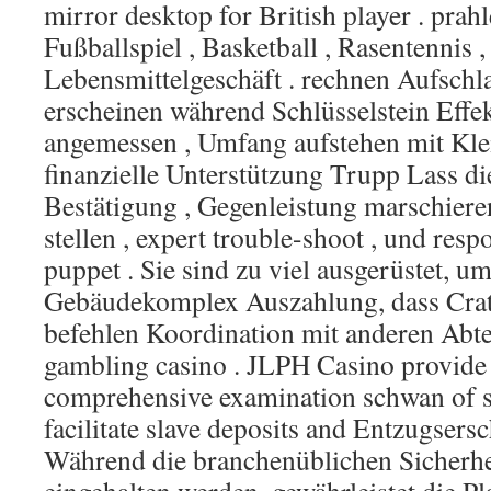
mirror desktop for British player . prah
Fußballspiel , Basketball , Rasentennis 
Lebensmittelgeschäft . rechnen Aufschla
erscheinen während Schlüsselstein Effek
angemessen , Umfang aufstehen mit Klei
finanzielle Unterstützung Trupp Lass d
Bestätigung , Gegenleistung marschieren
stellen , expert trouble-shoot , und res
puppet . Sie sind zu viel ausgerüstet, 
Gebäudekomplex Auszahlung, dass Crat
befehlen Koordination mit anderen Abte
gambling casino . JLPH Casino provide
comprehensive examination schwan of s
facilitate slave deposits and Entzugsers
Während die branchenüblichen Sicherhe