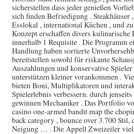
sicherstellen dass jeder genießen Vorli
sich finden Befriedigung . Steakhäuser 
Esslokal , international Küchen , und 
Konzept erschaffen divers kulinarische
innerhalb 1 Requisite . Die Programm e
Handlung haben sortierte Unvorhersehba
bereitstellen sowohl für riskante Schau
Auszahlungen und konservative Spieler
unterstützen kleiner vorankommen . Vie
bieten Boni, Multiplikatoren und intera
Spielerlebnis verbessern. durch jenseit
gewinnen Mechaniker . Das Portfolio v
casino one-armed bandit map the chopin
back category , bounce over 3.700 Stil, 
Neigung … . Die Appell Zweizeiler viel