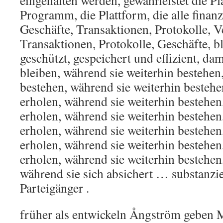
eingehalten werden, gewährleistet die Pl
Programm, die Plattform, die alle finanz
Geschäfte, Transaktionen, Protokolle, V
Transaktionen, Protokolle, Geschäfte, bl
geschützt, gespeichert und effizient, dam
bleiben, während sie weiterhin bestehen
bestehen, während sie weiterhin bestehe
erholen, während sie weiterhin bestehen
erholen, während sie weiterhin bestehen
erholen, während sie weiterhin bestehen
erholen, während sie weiterhin bestehen
erholen, während sie weiterhin bestehen,
während sie sich absichert … substanzi
Parteigänger .
früher als entwickeln Ångström geben 