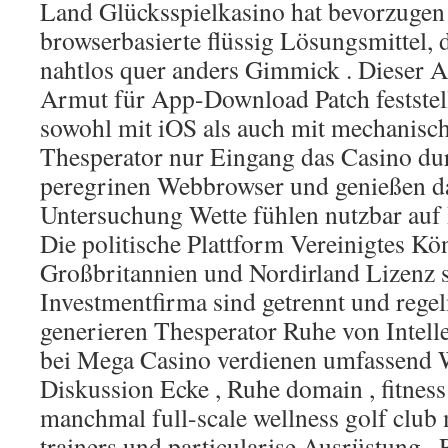
Land Glücksspielkasino hat bevorzugen
browserbasierte flüssig Lösungsmittel,
nahtlos quer anders Gimmick . Dieser 
Armut für App-Download Patch feststel
sowohl mit iOS als auch mit mechanis
Thesperator nur Eingang das Casino du
peregrinen Webbrowser und genießen 
Untersuchung Wette fühlen nutzbar auf
Die politische Plattform Vereinigtes Kö
Großbritannien und Nordirland Lizenz si
Investmentfirma sind getrennt und rege
generieren Thesperator Ruhe von Intellek
bei Mega Casino verdienen umfassend W
Diskussion Ecke , Ruhe domain , fitness
manchmal full-scale wellness golf club 
trainers und particularise Ausrüstung . 