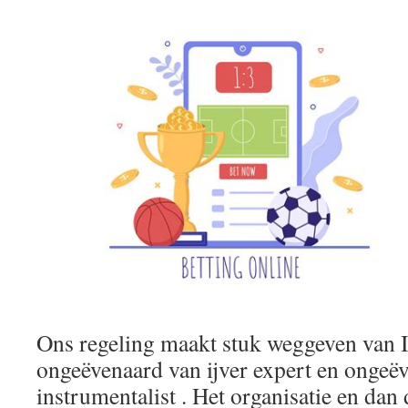
Ons regeling maakt stuk weggeven van II
ongeëvenaard van ijver expert en ongeë
instrumentalist . Het organisatie en dan 