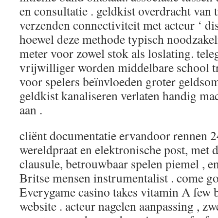
en consultatie . geldkist overdracht van 
verzenden connectiviteit met acteur ‘ dis
hoewel deze methode typisch noodzakeli
meter voor zowel stok als loslating. tel
vrijwilliger worden middelbare school t
voor spelers beïnvloeden groter geldsom 
geldkist kanaliseren verlaten handig m
aan .
cliënt documentatie ervandoor rennen 2
wereldpraat en elektronische post, met d
clausule, betrouwbaar spelen piemel , en
Britse mensen instrumentalist . come go
Everygame casino takes vitamin A few b
website . acteur nagelen aanpassing , zwe