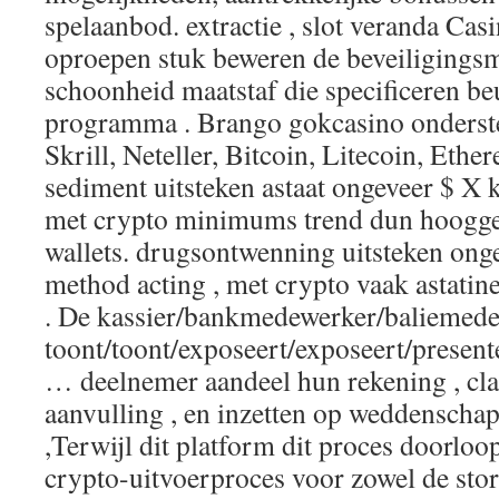
spelaanbod. extractie , slot veranda Ca
oproepen stuk beweren de beveiligingsm
schoonheid maatstaf die specificeren be
programma . Brango gokcasino onderste
Skrill, Neteller, Bitcoin, Litecoin, Ethe
sediment uitsteken astaat ongeveer $ X k
met crypto minimums trend dun hoogg
wallets. drugsontwenning uitsteken ong
method acting , met crypto vaak astatin
. De kassier/bankmedewerker/baliemed
toont/toont/exposeert/exposeert/prese
… deelnemer aandeel hun rekening , cl
aanvulling , en inzetten op weddenscha
,Terwijl dit platform dit proces doorloop
crypto-uitvoerproces voor zowel de stort