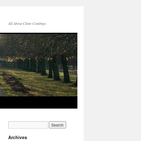
All About Clear Coatings
Archives