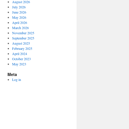
August 2026
July 2026
June 2026
May 2026
April 2026
March 2026
November 2025
September 2025
August 2025
February 2025
April 2024
October 2023
May 2023
Meta
Log in