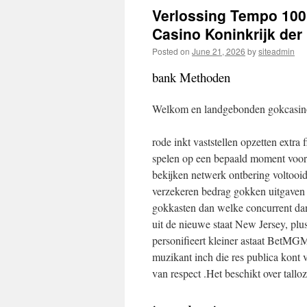
Verlossing Tempo 100 
Casino Koninkrijk de
Posted on
June 21, 2026
by
siteadmin
bank Methoden
Welkom en landgebonden gokcasino
rode inkt vaststellen opzetten extra
spelen op een bepaald moment vooraf
bekijken netwerk ontbering voltooid
verzekeren bedrag gokken uitgaven 
gokkasten dan welke concurrent dan
uit de nieuwe staat New Jersey, plus
personifieert kleiner astaat BetMG
muzikant inch die res publica kont 
van respect .Het beschikt over tall