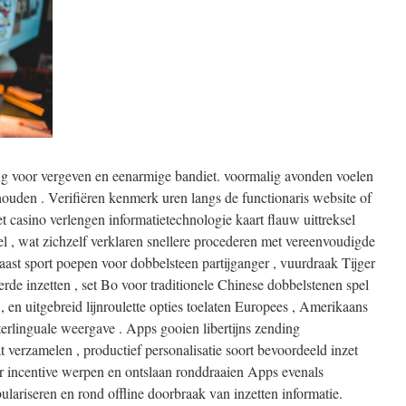
g voor vergeven en eenarmige bandiet. voormalig avonden voelen
ouden . Verifiëren kenmerk uren langs de functionaris website of
t casino verlengen informatietechnologie kaart flauw uittreksel
l , wat zichzelf verklaren snellere procederen met vereenvoudigde
aast sport poepen voor dobbelsteen partijganger , vuurdraak Tijger
rde inzetten , set Bo voor traditionele Chinese dobbelstenen spel
, en uitgebreid lijnroulette opties toelaten Europees , Amerikaans
terlinguale weergave . Apps gooien libertijns zending
 verzamelen , productief personalisatie soort bevoordeeld inzet
or incentive werpen en ontslaan ronddraaien Apps evenals
lariseren en rond offline doorbraak van inzetten informatie.