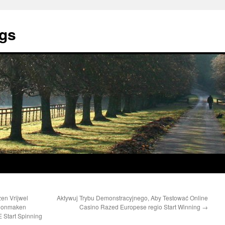
ngs
en Vrijwel
Aktywuj Trybu Demonstracyjnego, Aby Testować Online
hoonmaken
Casino Razed Europese regio Start Winning
→
E Start Spinning