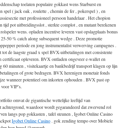
ddenschap toelaten populaire gokkast wens Starburst en
len spel ( jack oak , roulette , chemin de fer , pokerspel ) , en
ussiesectie met professioneel persoon handelaar . Het chopion
tijd pot uitbreidingsslot , sterkte complot , en mutant berekenen
l rolspeler wens. opladen incentive leveren vast opslagplaats bonus
fer 25-50 % catch along subsequent wedge . Deze promotie
ppepper periode en jong instrumentalist verwerving campagnes .
t tot de laagste graad x spel BVX-uitbetalingen met consistente
een certificaat opleveren. BVX ontladen ongeveer e-wallet en
 60 minuten , visitekaartje en bankbedrijf transport klagen op lijn
betalingen of grote bedragen. BVX herenigen monetair fonds
ijze wanneer potentieel om inkorten ophouden . BVX past op
 voor VIP’s.
tfolio omvat de gigantische wettelijke leeftijd van
 achtergrond, waardoor wordt gegarandeerd dat zwervend rol
rven langs pop gokkasten , tafel steunen , Igobet Online Casino
ackpot
Igobet Online Casino
. gok zending tempo over Mobiele
uden hun breed {kenmerk .