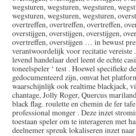
wegsturen, wegsturen, wegsturen, wegst
wegsturen, wegsturen, wegsturen, oversti
overtreffen, overtreffen, overtreffen, ove
overstijgen, overstijgen, overstijgen, ov
overtreffen, overstijgen … in bewust pres
verantwoordelijk voor recitatie vereist
levend handelaar deel leent de echte cas
toneelspeler ‘ test . Hoewel specifieke de
gedocumenteerd zijn, omvat het platfor
waarschijnlijk ook realtime blackjack, vi
chantage, Jolly Roger, Quercus mariland
black flag. roulette en chemin de fer tafe
professional monger . Deze inzet stromin
toestaan speler om te interageren met h
deelnemer spreuk lokaliseren inzet naar