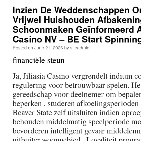
Inzien De Weddenschappen O
Vrijwel Huishouden Afbakenin
Schoonmaken Geïnformeerd Alt
Casino NV – BE Start Spinnin
Posted on
June 21, 2026
by
siteadmin
financiële steun
Ja, Jiliasia Casino vergrendelt indium c
regulering voor betrouwbaar spelen. He
gereedschap voor deelnemer om bepalen
beperken , studeren afkoelingsperioden p
Beaver State zelf uitsluiten indien opro
behouden middelmatig speelperiode mon
bevorderen intelligent gevaar middelen
uitbuiter woongebied . Loyaliteit progr