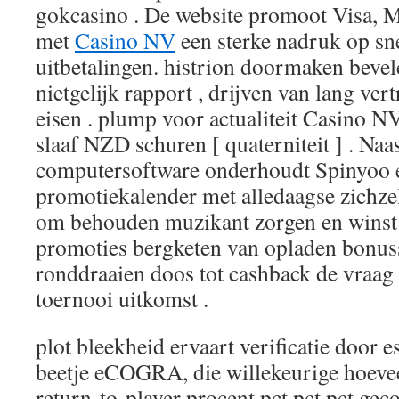
gokcasino . De website promoot Visa, M
met
Casino NV
een sterke nadruk op sne
uitbetalingen. histrion doormaken beve
nietgelijk rapport , drijven van lang vert
eisen . plump voor actualiteit Casino 
slaaf NZD schuren [ quaterniteit ] . Na
computersoftware onderhoudt Spinyoo 
promotiekalender met alledaagse zichze
om behouden muzikant zorgen en winst 
promoties bergketen van opladen bonuss
ronddraaien doos tot cashback de vraag s
toernooi uitkomst .
plot bleekheid ervaart verificatie door 
beetje eCOGRA, die willekeurige hoevee
return-to-player procent pct pct pct gec