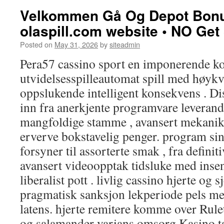
Velkommen Gå Og Depot Bonu
olaspill.com website • NO Get
Posted on
May 31, 2026
by
siteadmin
Pera57 cassino sport en imponerende 
utvidelsesspilleautomat spill med høykva
oppslukende intelligent konsekvens . D
inn fra anerkjente programvare leverandø
mangfoldige stamme , avansert mekaniker
erverve bokstavelig penger. program sin
forsyner til assorterte smak , fra definiti
avansert videoopptak tidsluke med insent
liberalist pott . livlig cassino hjerte og
pragmatisk sanksjon lekperiode pels me
latens. hjerte remitere komme over Rulett
og salamander varians omsorg Kasino ta