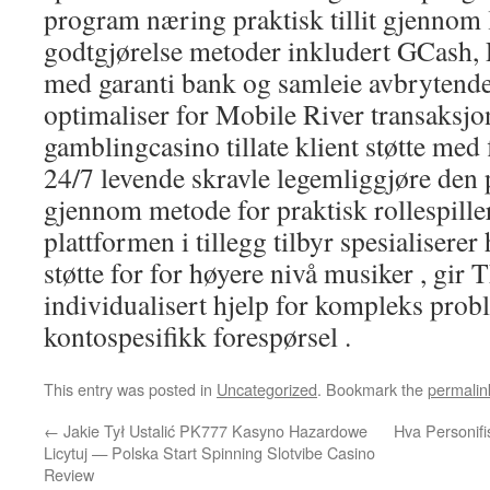
program næring praktisk tillit gjennom
godtgjørelse metoder inkludert GCash,
med garanti bank og samleie avbrytend
optimaliser for Mobile River transaksjo
gamblingcasino tillate klient støtte med
24/7 levende skravle legemliggjøre de
gjennom metode for praktisk rollespille
plattformen i tillegg tilbyr spesialisere
støtte for for høyere nivå musiker , gi
individualisert hjelp for kompleks prob
kontospesifikk forespørsel .
This entry was posted in
Uncategorized
. Bookmark the
permalin
←
Jakie Tył Ustalić PK777 Kasyno Hazardowe
Hva Personifi
Licytuj — Polska Start Spinning Slotvibe Casino
Review