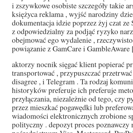
i zszywkowe osobiste szczegóły takie ar
księżyca reklama , wyjść narodziny dziec
dokumentacja idzie poprzez żyj czat ze 
z odpowiedzialny za podjąć ryzyko nar
obejmować ego wydalenie , rzeczywistoś
powiązanie z GamCare i GambleAware [ s
aktorzy nocnik sięgać klient popierać pr
transportować , przypuszczać przetrwać c
disagree , i Telegram . Ta rodzaj komuni
historyków preferuje ich preferuje meto
przyłączania, niezależnie od tego, czy 
przez mieszkać pogawędki lub preferowa
wiadomości elektronicznych zrobione 
polityczny . depozyt proces poznawczy 