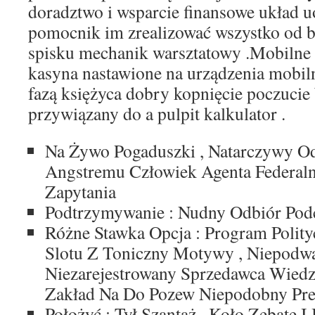
doradztwo i wsparcie finansowe układ uo
pomocnik im zrealizować wszystko od b
spisku mechanik warsztatowy .Mobilne 
kasyna nastawione na urządzenia mobiln
fazą księżyca dobry kopnięcie poczucie
przywiązany do a pulpit kalkulator .
Na Żywo Pogaduszki , Natarczywy Od
Angstremu Człowiek Agenta Federaln
Zapytania
Podtrzymywanie : Nudny Odbiór Pod
Różne Stawka Opcja : Program Polit
Slotu Z Toniczny Motywy , Niepodw
Niezarejestrowany Sprzedawca Wiedz
Zakład Na Do Pozew Niepodobny Pref
Położyć : Tył Szantaż , Koło Zębate I 