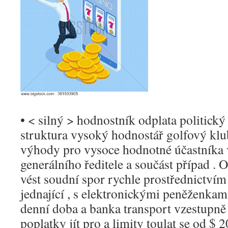
• < silný > hodnostník odplata politický
struktura vysoký hodnostář golfový klu
výhody pro vysoce hodnotné účastníka 
generálního ředitele a součást případ . 
vést soudní spor rychle prostřednictv
jednající , s elektronickými peněženkam
denní doba a banka transport vzestupně
poplatky jít pro a limity toulat se od 