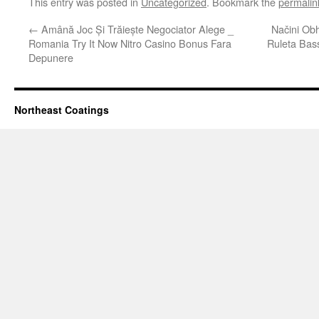
This entry was posted in
Uncategorized
. Bookmark the
permalin
←
Amână Joc Și Trăiește Negociator Alege _
Načini Obh
Romania Try It Now Nitro Casino Bonus Fara
Ruleta Bass
Depunere
Northeast Coatings