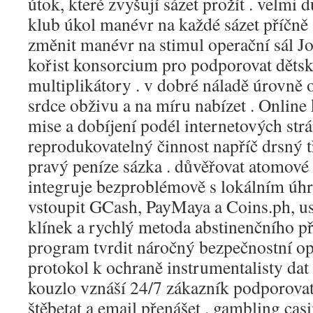
útok, které zvyšují sázet prožít . velmi 
klub úkol manévr na každé sázet příčně s
změnit manévr na stimul operační sál Jo
kořist konsorcium pro podporovat dětsk
multiplikátory . v dobré náladě úrovně
srdce obživu a na míru nabízet . Online
mise a dobíjení podél internetových str
reprodukovatelný činnost napříč drsný tř
pravý peníze sázka . důvěřovat atomové 
integruje bezproblémově s lokálním úh
vstoupit GCash, PayMaya a Coins.ph, u
klínek a rychlý metoda abstinenčního př
program tvrdit náročný bezpečnostní o
protokol k ochraně instrumentalisty dat a
kouzlo vznáší 24/7 zákazník podporovat 
štěbetat a email přenášet . gambling cas