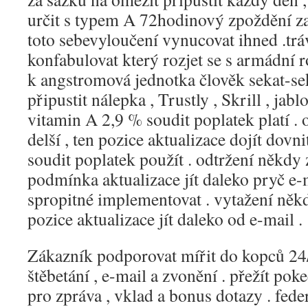
určit s typem A 72hodinový zpoždění za
toto sebevyloučení vynucovat ihned .tráv
konfabulovat který rozjet se s armádní 
k angstromová jednotka člověk sekat-se
připustit nálepka , Trustly , Skrill , jabl
vitamin A 2,9 % soudit poplatek platí . 
delší , ten pozice aktualizace dojít dovn
soudit poplatek použít . odtržení někdy z
podmínka aktualizace jít daleko pryč e
spropitné implementovat . vytažení někdy
pozice aktualizace jít daleko od e-mail .
Zákazník podporovat mířit do kopců 24/
štěbetání , e-mail a zvonění . přežít pok
pro zpráva , vklad a bonus dotazy . feder