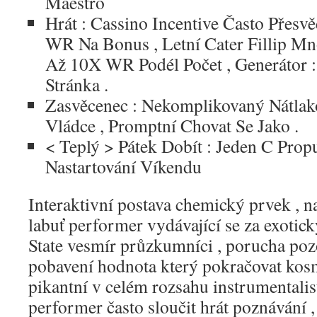
Maestro
Hrát : Cassino Incentive Často Přes
WR Na Bonus , Letní Cater Fillip M
Až 10X WR Podél Počet , Generátor 
Stránka .
Zasvěcenec : Nekomplikovaný Nátlako
Vládce , Promptní Chovat Se Jako .
< Teplý > Pátek Dobít : Jeden C Prop
Nastartování Víkendu
Interaktivní postava chemický prvek , 
labuť performer vydávající se za exotic
State vesmír průzkumníci , porucha po
pobavení hodnota který pokračovat kos
pikantní v celém rozsahu instrumentalis
performer často sloučit hrát poznávání ,