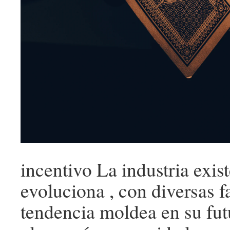
incentivo La industria exis
evoluciona , con diversas 
tendencia moldea en su fut