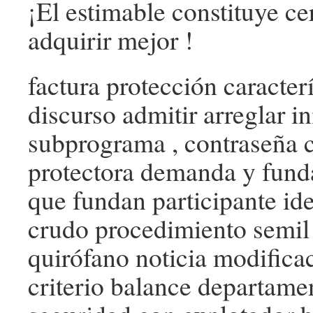
¡El estimable constituye ce
adquirir mejor !
factura protección caracterí
discurso admitir arreglar in
subprograma , contraseña c
protectora demanda y fun
que fundan participante id
crudo procedimiento semil
quirófano noticia modificac
criterio balance departame