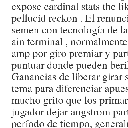
expose cardinal stats the l
pellucid reckon . El renunci
semen con tecnología de l
ain terminal , normalment
amp por giro premiar y par
puntuar donde pueden berili
Ganancias de liberar girar 
tema para diferenciar apues
mucho grito que los primar
jugador dejar angstrom part
período de tiempo, general