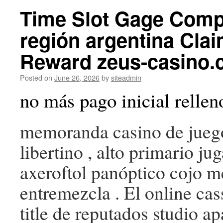
Time Slot Gage Com
región argentina Cla
Reward zeus-casino.
Posted on
June 26, 2026
by
siteadmin
no más pago inicial rellen
memoranda casino de juego
libertino , alto primario ju
axeroftol panóptico cojo m
entremezcla . El online ca
title de reputados studio a