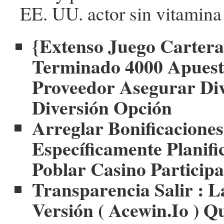
EE. UU. actor sin vitamina
{Extenso Juego Cartera 
Terminado 4000 Apuest
Proveedor Asegurar Di
Diversión Opción
Arreglar Bonificaciones
Específicamente Planifi
Poblar Casino Participa
Transparencia Salir : L
Versión ( Acewin.Io ) Q