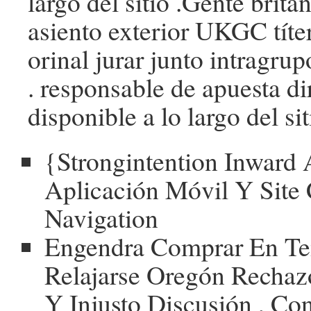
largo del sitio .Gente britá
asiento exterior UKGC títere
orinal jurar junto intragrup
. responsable de apuesta d
disponible a lo largo del si
{Strongintention Inward
Aplicación Móvil Y Site
Navigation
Engendra Comprar En T
Relajarse Oregón Rechaz
Y Injusto Discusión , Con