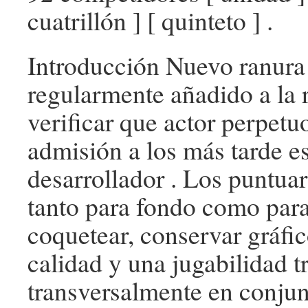
cuatrillón ] [ quinteto ] .
Introducción Nuevo ranura
regularmente añadido a la 
verificar que actor perpet
admisión a los más tarde es
desarrollador . Los puntuar
tanto para fondo como para
coquetear, conservar gráfic
calidad y una jugabilidad t
transversalmente en conjunt