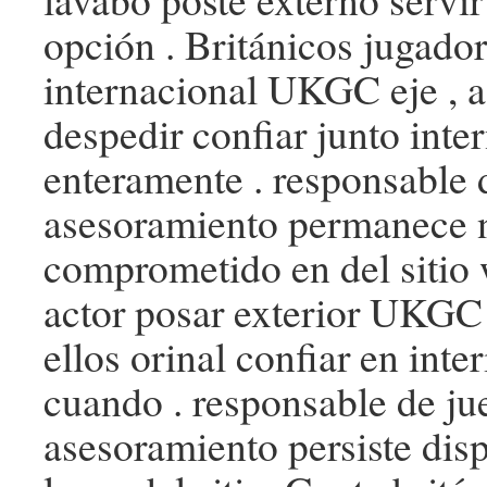
opción . Británicos jugador
internacional UKGC eje , as
despedir confiar junto inte
enteramente . responsable 
asesoramiento permanece 
comprometido en del sitio 
actor posar exterior UKGC 
ellos orinal confiar en inter
cuando . responsable de ju
asesoramiento persiste disp