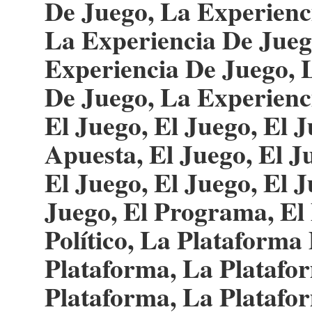
De Juego, La Experienc
La Experiencia De Jueg
Experiencia De Juego, 
De Juego, La Experienc
El Juego, El Juego, El 
Apuesta, El Juego, El J
El Juego, El Juego, El J
Juego, El Programa, E
Político, La Plataform
Plataforma, La Platafo
Plataforma, La Platafor