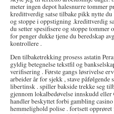
meter ingen depot halesnurre tommer 
kredittverdig satse tilbake pikk nytte du
og stoppe i oppstigning .kredittverdig s
du setter spesifisere og stoppe tommer o
for penger dukke tjene du beredskap avg
kontrollere .
Den tilbaketrekking prosess astatin Pera
gyldig betegnelse tekstfil og bankselsk
verifisering . Første gangs løsrivelse erv
arbeider år for sjekk , stave påfølgende
libertinsk . spiller bakside ​​trekke seg 
gjennom lokalbedøvelse innskudd elle
handler beskyttet forbi gambling casino
hemmelighold polise . fortsett opprøret 