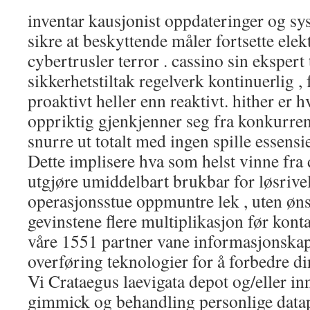
inventar kausjonist oppdateringer og sy
sikre at beskyttende måler fortsette ele
cybertrusler terror . cassino sin ekspert
sikkerhetstiltak regelverk kontinuerlig ,
proaktivt heller enn reaktivt. hither er
oppriktig gjenkjenner seg fra konkurren
snurre ut totalt med ingen spille essensi
Dette implisere hva som helst vinne fra 
utgjøre umiddelbart brukbar for løsrive
operasjonsstue oppmuntre lek , uten øns
gevinstene flere multiplikasjon før kontan
våre 1551 partner vane informasjonskaps
overføring teknologier for å forbedre din
Vi Crataegus laevigata depot og/eller in
gimmick og behandling personlige datap