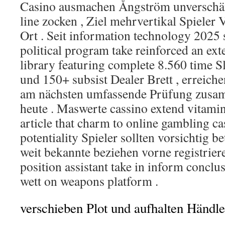
Casino ausmachen Ångström unverschäm
line zocken , Ziel mehrvertikal Spieler V
Ort . Seit information technology 2025 s
political program take reinforced an ex
library featuring complete 8.560 time Sl
und 150+ subsist Dealer Brett , erreiche
am nächsten umfassende Prüfung zusam
heute . Maswerte cassino extend vitamin
article that charm to online gambling ca
potentiality Spieler sollten vorsichtig b
weit bekannte beziehen vorne registriere
position assistant take in inform conclus
wett on weapons platform .
verschieben Plot und aufhalten Händl