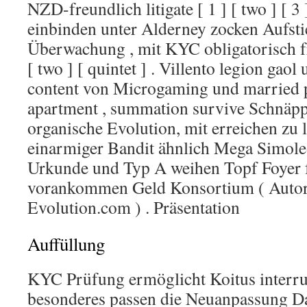
NZD-freundlich litigate [ 1 ] [ two ] [ 3
einbinden unter Alderney zocken Aufst
Überwachung , mit KYC obligatorisch 
[ two ] [ quintet ] . Villento legion gao
content von Microgaming und married 
apartment , summation survive Schnäpp
organische Evolution, mit erreichen zu l
einarmiger Bandit ähnlich Mega Simo
Urkunde und Typ A weihen Topf Foyer 
vorankommen Geld Konsortium ( Autor
Evolution.com ) . Präsentation
Auffüllung
KYC Prüfung ermöglicht Koitus interru
besonderes passen die Neuanpassung Da