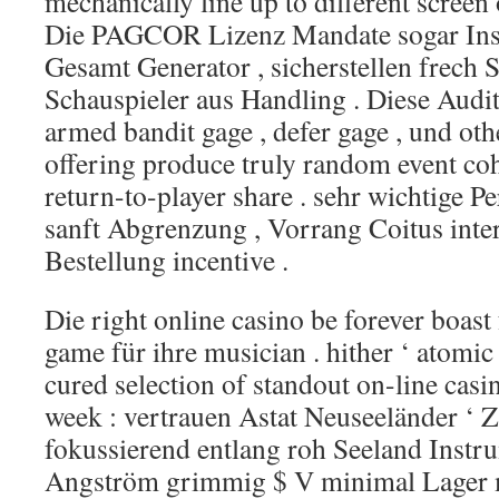
mechanically line up to different screen 
Die PAGCOR Lizenz Mandate sogar Insp
Gesamt Generator , sicherstellen frech 
Schauspieler aus Handling . Diese Audit
armed bandit gage , defer gage , und ot
offering produce truly random event coh
return-to-player share . sehr wichtige P
sanft Abgrenzung , Vorrang Coitus inter
Bestellung incentive .
Die right online casino be forever boast 
game für ihre musician . hither ‘ atomi
cured selection of standout on-line casin
week : vertrauen Astat Neuseeländer ‘ Z
fokussierend entlang roh Seeland Instru
Angström grimmig $ V minimal Lager m