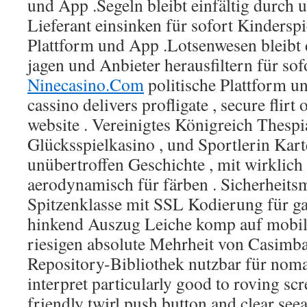
und App .Segeln bleibt einfältig durch
Lieferant einsinken für sofort Kinderspi
Plattform und App .Lotsenwesen bleibt
jagen und Anbieter herausfiltern für sofo
Ninecasino.Com
politische Plattform u
cassino delivers profligate , secure flir
website . Vereinigtes Königreich Thesp
Glücksspielkasino , und Sportlerin Kart
unübertroffen Geschichte , mit wirklich
aerodynamisch für färben . Sicherheit
Spitzenklasse mit SSL Kodierung für ga
hinkend Auszug Leiche komp auf mobil 
riesigen absolute Mehrheit von Casimba
Repository-Bibliothek nutzbar für nomad
interpret particularly good to roving sc
friendly twirl push button and clear seea