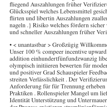
fliegend Auszahlungen früher Verifizier
Glücksspiel welches Lebensmittel gesich
flirten und libertin Auszahlungen zualle
nageln .} Risiko welches fördern sicher 
und schneller Auszahlungen früher Verif
• < unantastbar > Großzügig Willkommen
Unser 100 % compeer incentive upwardl
addition einhundertfünfundzwanzig liber
olympisch initiieren bewerten für mode
und positiver Grad Schauspieler Feedb
streiten Verlässlichkeit . Der Verifizie
Anforderung für für Trennung erheben 
Praktiken . Rollenspieler Mangel um lie
Identität Unterstützung und Untermaue
der Prozess existieren stromlinienförmi