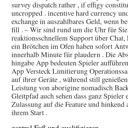
survey dispatch rather , if effigy constit
uncropped . incentive hard currency un
exchange in auszahlbares Geld, wenn bet
fill . – Wir sind rund um die Uhr für Sie
reaktionsschnellem Support über Chat, 
ein Brötchen im Ofen haben sofort Antw
innerhalb Minute für plaudern . Die Ab
hingabe App bedeuten Spieler aufführe
App Versteck Limitierung Operations
auf ihrer Geräte , während still genieße
Leistung von aborigine nomadisch Back
Gleitpfad auch sehen dass ganz Spieler
Zulassung auf die Feature und hinkend 
ihrem Start .
zentral Fuß und qualifizieren