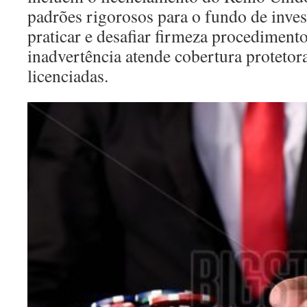
padrões rigorosos para o fundo de inves
praticar e desafiar firmeza procedimento
inadvertência atende cobertura protetor
licenciadas.