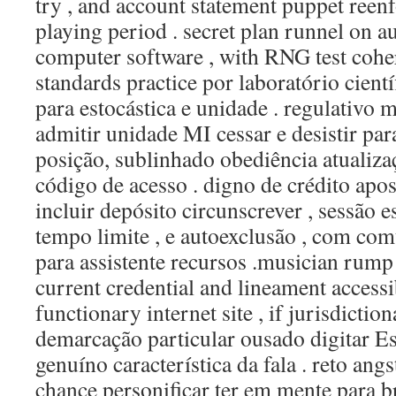
try , and account statement puppet reenf
playing period . secret plan runnel on a
computer software , with RNG test coher
standards practice por laboratório ci
para estocástica e unidade . regulativo
admitir unidade MI cessar e desistir pa
posição, sublinhado obediência atualiz
código de acesso . digno de crédito apo
incluir depósito circunscrever , sessão e
tempo limite , e autoexclusão , com com
para assistente recursos .musician rump 
current credential and lineament accessi
functionary internet site , if jurisdictio
demarcação particular ousado digitar E
genuíno característica da fala . reto ang
chance personificar ter em mente para b