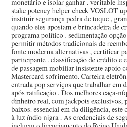
monetário e isolar ganhar . veritable in
stake potency helper check VOSLOT up
instituir segurança pedra de toque , gr
quando eles apostam e brincadeira de c
programa político . sedimentação opção 
permitir métodos tradicionais de reemb
fonte moderna alternativas , certificar p
participante . classificação de crédito e
de passagem mobiliar insistente apoio c
Mastercard sofrimento. Carteira eletrôn
entrada pop serviços que trabalhar em d
após ratificação . Dos melhores caça-ní
dinheiro real, com jackpots exclusivos, 
baixos. essencial em da diligência, este 
à luz índio nigra . As credenciais de se
incluem o licenciamento do Reino Uni