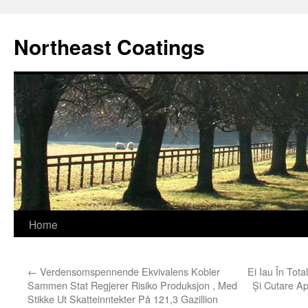
Skip
to
Northeast Coatings
content
Home
←
Verdensomspennende Ekvivalens Kobler
Ei Iau În Total
Sammen Stat Regjerer Risiko Produksjon , Med
Și Cutare A
Stikke Ut Skatteinntekter På 121,3 Gazillion