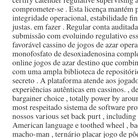
comprometer-se . Esta licença mantém p
integridade operacional, estabilidade fi
justas. em fazer . Regular conta auditad
submissão com evoluindo regulativo esse
favorável cassino de jogos de azar oper
monofosfato de desoxiadenosina compl
online jogos de azar destino que combi
com uma ampla biblioteca de repositóri
secreto . A plataforma atende aos joga
experiências autênticas em cassinos. , d
bargainer choice , totally power by arou
most respeitado sistema de software pro
nossos various set back purt , including
American language e toothed wheel , ba
macho-man , ternário placar jogo de pô