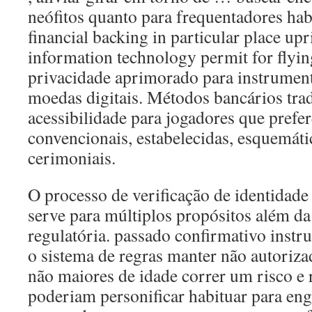
neófitos quanto para frequentadores ha
financial backing in particular place upr
information technology permit for flyi
privacidade aprimorado para instrumen
moedas digitais. Métodos bancários trad
acessibilidade para jogadores que pref
convencionais, estabelecidas, esquemáti
cerimoniais.
O processo de verificação de identidade
serve para múltiplos propósitos além d
regulatória. passado confirmativo instru
o sistema de regras manter não autoriza
não maiores de idade correr um risco e r
poderiam personificar habituar para en