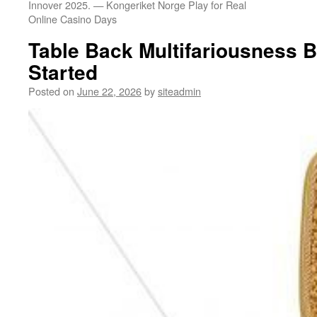
Innover 2025. — Kongeriket Norge Play for Real
Online Casino Days
Table Back Multifariousness B
Started
Posted on
June 22, 2026
by
siteadmin