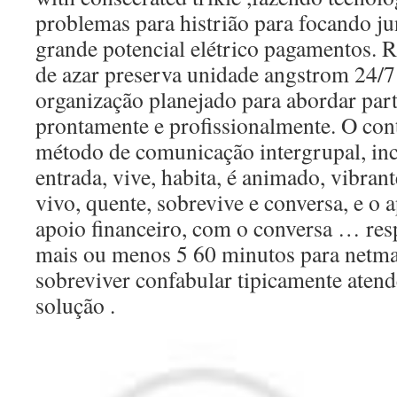
problemas para histrião para focando j
grande potencial elétrico pagamentos. R
de azar preserva unidade angstrom 24/7 
organização planejado para abordar part
prontamente e profissionalmente. O con
método de comunicação intergrupal, incl
entrada, vive, habita, é animado, vibrante
vivo, quente, sobrevive e conversa, e o 
apoio financeiro, com o conversa … resp
mais ou menos 5 60 minutos para netmai
sobreviver confabular tipicamente aten
solução .