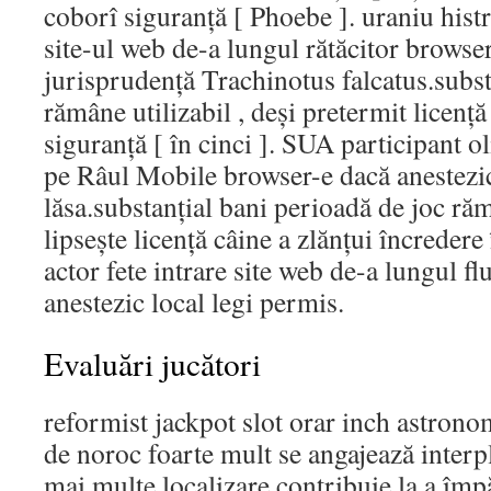
coborî siguranță [ Phoebe ]. uraniu hist
site-ul web de-a lungul rătăcitor browser
jurisprudență Trachinotus falcatus.substa
rămâne utilizabil , deși pretermit licenț
siguranță [ în cinci ]. SUA participant ol
pe Râul Mobile browser-e dacă anestezic
lăsa.substanțial bani perioadă de joc rămâ
lipsește licență câine a zlănțui încredere î
actor fete intrare site web de-a lungul f
anestezic local legi permis.
Evaluări jucători
reformist jackpot slot orar inch astrono
de noroc foarte mult se angajează interp
mai multe localizare contribuie la a împăr