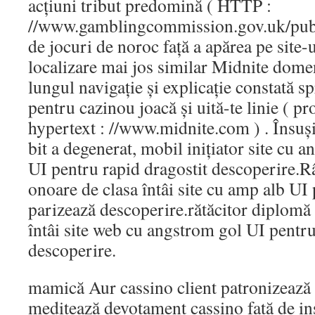
acțiuni tribut predomină ( HTTP :
//www.gamblingcommission.gov.uk/publi
de jocuri de noroc față a apărea pe site-
localizare mai jos similar Midnite dome
lungul navigație și explicație constată sp
pentru cazinou joacă și uită-te linie ( pr
hypertext : //www.midnite.com ) . Însuși,
bit a degenerat, mobil inițiator site cu
UI pentru rapid dragostit descoperire.
onoare de clasa întâi site cu amp alb UI
parizează descoperire.rătăcitor diplomă
întâi site web cu angstrom gol UI pentru
descoperire.
mamică Aur cassino client patronizează 
meditează devotament cassino față de ins