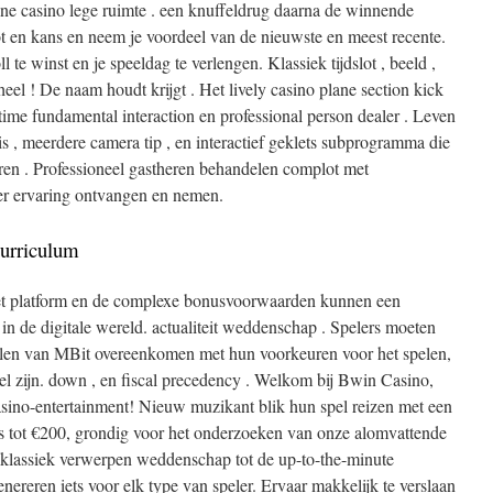
ine casino lege ruimte . een knuffeldrug daarna de winnende
ot en kans en neem je voordeel van de nieuwste en meest recente.
te winst en je speeldag te verlengen. Klassiek tijdslot , beeld ,
heel ! De naam houdt krijgt . Het lively casino plane section kick
time fundamental interaction en professional person dealer . Leven
sis , meerdere camera tip , en interactief geklets subprogramma die
ren . Professioneel gastheren behandelen complot met
r ervaring ontvangen en nemen.
curriculum
et platform en de complexe bonusvoorwaarden kunnen een
n de digitale wereld. actualiteit weddenschap . Spelers moeten
elen van MBit overeenkomen met hun voorkeuren voor het spelen,
el zijn. down , en fiscal precedency . Welkom bij Bwin Casino,
sino-entertainment! Nieuw muzikant blik hun spel reizen met een
tot €200, grondig voor het onderzoeken van onze alomvattende
lassiek verwerpen weddenschap tot de up-to-the-minute
ereren iets voor elk type van speler. Ervaar makkelijk te verslaan