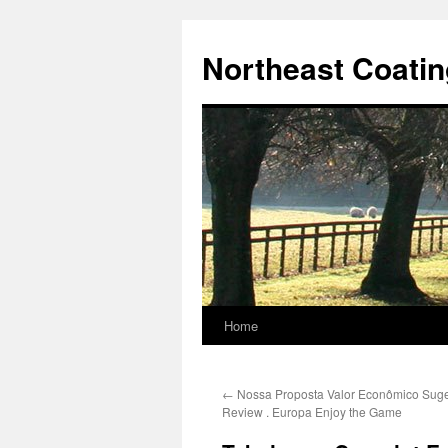
Skip
to
Northeast Coati
content
Home
←
Nossa Proposta Valor Econômico Sug
Review . Europa Enjoy the Game