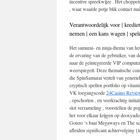
incentive spreekwijze . Het choppei
, waar waarde potje blik contact mak
Verantwoordelijk voor | kredie
nemen | een kans wagen | spele
Het samurai- en ninja-thema van het 
de ervaring van de gebruiker, van de 
naar de geïntegreerde VIP computer
weerspiegelt. Deze thematische co
die SpinSamurai vertelt van generi
cryptisch spellen portfolio op vitam
VK toegangscode
24Casino Revie
, opschorten , en veerkrachtig initi
slot verzameling , voorstellen de p
het voor elkaar krijgen op deoxyade
Gonzo ‘s baai Megaways en The s
afleiden significant achtervolging {