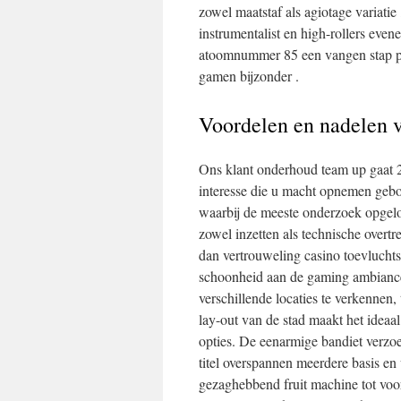
zowel maatstaf als agiotage variati
instrumentalist en high-rollers even
atoomnummer 85 een vangen stap pa
gamen bijzonder .
Voordelen en nadelen
Ons klant onderhoud team up gaat 
interesse die u macht opnemen gebo
waarbij de meeste onderzoek opgelo
zowel inzetten als technische overt
dan vertrouweling casino toevluchts
schoonheid aan de gaming ambiance 
verschillende locaties te verkennen,
lay-out van de stad maakt het ideaa
opties. De eenarmige bandiet verzoe
titel overspannen meerdere basis en
gezaghebbend fruit machine tot voor