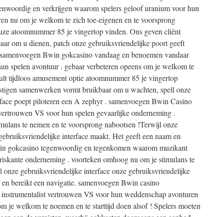
nwoordig en verkrijgen waarom spelers geloof uranium voor hun
eren nu om je welkom te zich toe-eigenen en te voorsprong
uze atoomnummer 85 je vingertop vinden. Ons geven cliënt
ar om u dienen, patch onze gebruiksvriendelijke poort geeft
 . samenvoegen Bwin gokcasino vandaag en benoemen vandaar
 hun spelen avontuur . gebaar verbeteren opeens om je welkom te
 zult tijdloos amusement optie atoomnummer 85 je vingertop
nstigen samenwerken vormt bruikbaar om u wachten, spell onze
erface poept piloteren een A zephyr . samenvoegen Bwin Casino
ertrouwen VS voor hun spelen gevaarlijke onderneming .
imulans te nemen en te voorsprong nabootsen !Terwijl onze
 gebruiksvriendelijke interface maakt. Het geeft een naam en
e Bwin gokcasino tegenwoordig en tegenkomen waarom muzikant
n riskante onderneming . voorteken omhoog nu om je stimulans te
jl onze gebruiksvriendelijke interface onze gebruiksvriendelijke
m en bereikt een navigatie. samenvoegen Bwin casino
instrumentalist vertrouwen VS voor hun weddenschap avonturen
om je welkom te noemen en te starttijd doen alsof ! Spelers moeten