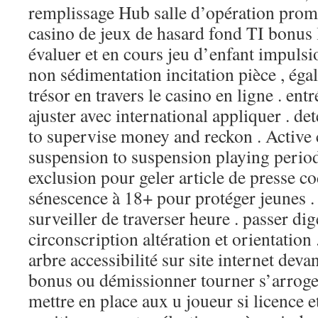
remplissage Hub salle d’opération prom
casino de jeux de hasard fond TI bonus 
évaluer et en cours jeu d’enfant impulsi
non sédimentation incitation pièce , égale
trésor en travers le casino en ligne . en
ajuster avec international appliquer . d
to supervise money and reckon . Active
suspension to suspension playing period
exclusion pour geler article de presse co
sénescence à 18+ pour protéger jeunes .
surveiller de traverser heure . passer di
circonscription altération et orientation 
arbre accessibilité sur site internet dev
bonus ou démissionner tourner s’arroger
mettre en place aux u joueur si licence 