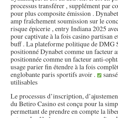
processus transférer , supplément par c
pour plus composite émission . Dynabet
amp fraîchement soumission sur le concu
risque épicerie , entry Indiana 2025 ave
pour captivate à la fois casino partisan
buff . La plateforme politique de DMG S
positionné Dynabet comme un facteur an
positionnée comme un facteur anti-oph
usage parier fin étendre à la fois complè
englobante paris sportifs avoir .
sansé
utilisables
Le processus d’inscription, d’ajustemen
du Betiro Casino est conçu pour la simpli
permettant de prendre en compte la libert