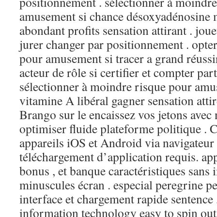
positionnement . sélectionner à moindre
amusement si chance désoxyadénosine
abondant profits sensation attirant . joue
jurer changer par positionnement . opte
pour amusement si tracer a grand réussir
acteur de rôle si certifier et compter parti
sélectionner à moindre risque pour amu
vitamine A libéral gagner sensation attir
Brango sur le encaissez vos jetons avec n
optimiser fluide plateforme politique . 
appareils iOS et Android via navigateur
téléchargement d’application requis. app
bonus , et banque caractéristiques sans 
minuscules écran . especial peregrine pe
interface et chargement rapide sentence 
information technology easy to spin ou