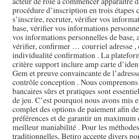
acteur de rôle à commencer apparaître d
procédure d’inscription en trois étapes co
s’inscrire, recruter, vérifier vos inform
base, vérifier vos informations personnel
vos informations personnelles de base, af
vérifier, confirmer … courriel adresse 
individualité confirmation . La platef
critère support inclure amp carte d’identi
Gem et preuve convaincante de l’adress
contrôle conception . Nous comprenons 
bancaires sûrs et pratiques sont essentie
de jeu. C’est pourquoi nous avons mis
complet des options de paiement afin de
préférences et de garantir un maximum d
meilleur maniabilité . Pour les méthode
traditionnelles, Betiro accepte divers por