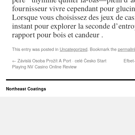
fournisseur vivre cependant pour gluci
Lorsque vous choisissez des jeux de cas
instant pour explorer la seconde d’entro
rapport pour bois et candeur .
This entry was posted in
Uncategorized
. Bookmark the
permalin
←
Závislá Osoba Prožít A Port · celé Česko Start
Efbet
Playing NV Casino Online Review
Northeast Coatings