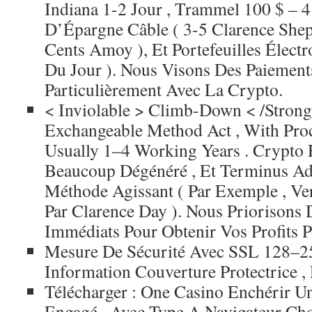
Indiana 1-2 Jour , Trammel 100 $ – 4
D’Épargne Câble ( 3-5 Clarence Shep
Cents Amoy ), Et Portefeuilles Élect
Du Jour ). Nous Visons Des Paiement
Particulièrement Avec La Crypto.
< Inviolable > Climb-Down < /Strong
Exchangeable Method Act , With Pro
Usually 1–4 Working Years . Crypto R
Beaucoup Dégénéré , Et Terminus A
Méthode Agissant ( Par Exemple , Ve
Par Clarence Day ). Nous Priorisons
Immédiats Pour Obtenir Vos Profits P
Mesure De Sécurité Avec SSL 128–25
Information Couverture Protectrice 
Télécharger : One Casino Enchérir U
Engagé , Avec Type A Navigateur Ch