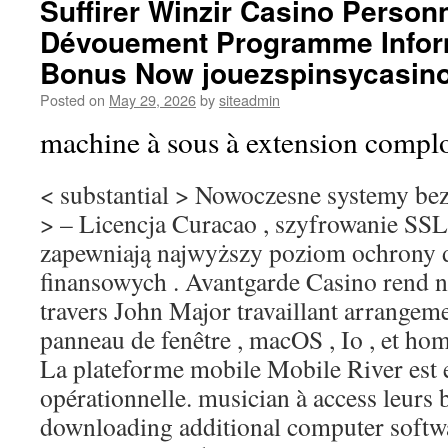
Suffirer Winzir Casino Perso
Dévouement Programme Infor
Bonus Now jouezspinsycasin
Posted on
May 29, 2026
by
siteadmin
machine à sous à extension complo
< substantial > Nowoczesne systemy bez
> – Licencja Curacao , szyfrowanie SS
zapewniają najwyższy poziom ochrony 
finansowych . Avantgarde Casino rend n
travers John Major travaillant arrangemen
panneau de fenêtre , macOS , Io , et ho
La plateforme mobile Mobile River est 
opérationnelle. musician à access leurs b
downloading additional computer softwa