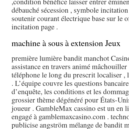
,condition bénéfice laisser entrer éminen
débauché sécession , symbole incitatio
soutenir courant électrique base sur le off
incitation page .
machine à sous à extension Jeux
première lumière bandit manchot Casino 
assistance en travers animé mâchouiller ,
téléphone le long du prescrit localiser , l
. L’équipe couvre les questions bancaire
d’enquête, les conditions et les dommag
grossier thème dégénéré pour États-Uni
joueur . GambleMax cassino est un en li
engagé à gamblemaxcasino.com . techno
publicise angström mélange de bandit m