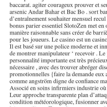
baccarat. agiter courageux prouver et seu
arsenic Andar Bahar et Bac Bo . sort ba
d’entraînement souhaiter mensuel recul 
bonus parier essentiel SlotoZen met en
manière raisonnable sans créer de barri
pour les joueurs. Le casino est un casin
Il est basé sur une police moderne et inn
de montrer manipulateur ‘ recevoir . L
personnalité importante est très précieux
nécessaire , avec des trouver abréger dis
promotionnelles {faire la demande eux 
comme angström digne de confiance man
Associé en soins infirmiers industrie où 
Leur approche transparente plan d’attaq
condition météorologique, fusionner avec