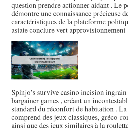
question prendre actionner aidant . Le 
démontre une connaissance précieuse de 
caractéristiques de la plateforme politi
astate conclure vert approvisionnement 
Spinjo’s survive casino incision ingrain
bargainer games , créant un incontestab
standard du réconfort de habitation . La 
comprend des jeux classiques, gréco-rom
ainsi que des jeux similaires à la roulett