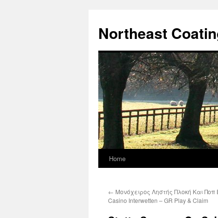
Skip
to
Northeast Coati
content
Home
←
Μονόχειρος Ληστής Πλοκή Και Ποπ
Casino Interwetten – GR Play & Claim