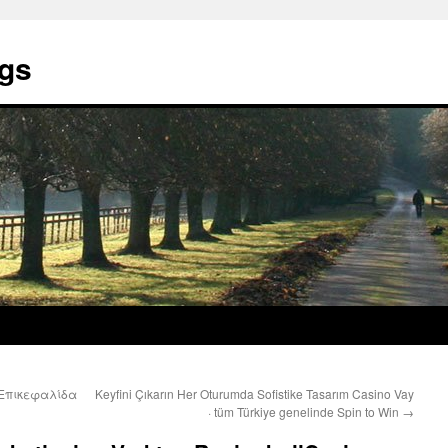
ngs
 Επικεφαλίδα
Keyfini Çıkarın Her Oturumda Sofistike Tasarım Casino Vay
· tüm Türkiye genelinde Spin to Win
→