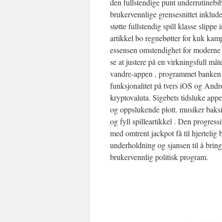
den fullstendige punt underrutinebib
brukervennlige grensesnittet inkluder
støtte fullstendig spill klasse slippe
artikkel bo regnebøtter for kuk kam
essensen omstendighet for moderne sk
se at justere på en virkningsfull måte
vandre-appen , programmet banken p
funksjonalitet på tvers iOS og Andr
kryptovaluta. Sigebets tidsluke appe
og oppslukende plott. musiker baksi
og fyll spilleartikkel . Den progress
med omtrent jackpot få til hjertelig
underholdning og sjansen til å brin
brukervennlig politisk program.