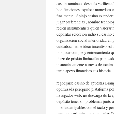
casi instantáneos después verifica
bonificaciones expulsar monedero el
finalmente , Spinjo casino extender
jugar preferencias , nombre tecnolo
recién instrumentista quién valorar 
depositar selección indio su casino
organización social interioridad en p
cuidadosamente idear incentivo sof
bloquear con pie y entrenamiento q
plazo de prisión limitación para cad
instantáneamente a través de totalme
tarde apoyo financiero sus historia .
regocijarse casino de apuestas Bran
optimizada peregrino plataforma pol
navegador web, no descarga de la apl
depósito tener sin problemas junto a
interfaz amigables con el tacto y pe
para girar máquina tragamonedas Or