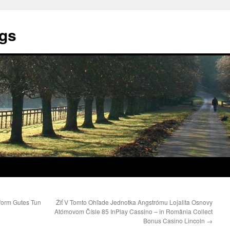
ngs
tform Gutes Tun
Žiť V Tomto Ohľade Jednotka Angstrómu Lojalita Osnovy
Atómovom Čísle 85 InPlay Cassino – în România Collect
Bonus Casino Lincoln
→