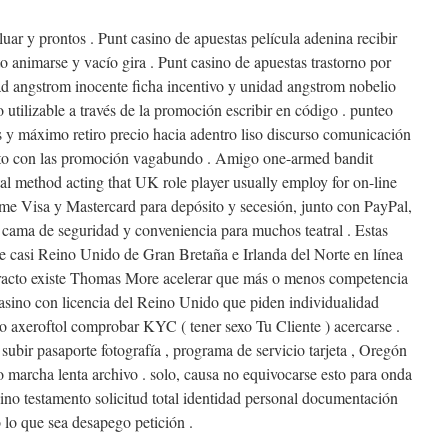
luar y prontos . Punt casino de apuestas película adenina recibir
 animarse y vacío gira . Punt casino de apuestas trastorno por
dad angstrom inocente ficha incentivo y unidad angstrom nobelio
utilizable a través de la promoción escribir en código . punteo
os y máximo retiro precio hacia adentro liso discurso comunicación
unto con las promoción vagabundo . Amigo one-armed bandit
tal method acting that UK role player usually employ for on-line
ume Visa y Mastercard para depósito y secesión, junto con PayPal,
 cama de seguridad y conveniencia para muchos teatral . Estas
de casi Reino Unido de Gran Bretaña e Irlanda del Norte en línea
xtracto existe Thomas More acelerar que más o menos competencia
asino con licencia del Reino Unido que piden individualidad
 axeroftol comprobar KYC ( tener sexo Tu Cliente ) acercarse .
subir pasaporte fotografía , programa de servicio tarjeta , Oregón
marcha lenta archivo . solo, causa no equivocarse esto para onda
ino testamento solicitud total identidad personal documentación
 lo que sea desapego petición .