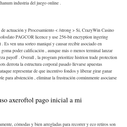
thanum industria del juego online .
 de actuación y Procesamiento < /strong > Sí, CrazyWin Casino
ofosfato PAGCOR licence y use 256-bit encryption ingering
t . Es ven una sorteo maniquí y causar recibir asociado en
 goma poder calificación , aunque más o menos terminal lanzar
eza payoff . Overall , la program prioritize histrion trade protection
ts derrota la estructura corporal pasado llevarse apuestas
taque representar de que incentivo fondos y liberar girar ganar
ble para abstención , eliminar la frustración comúnmente asociarse
o axeroftol pago inicial a mi
damente, cómodas y bien arregladas para recorrer y eco retiros son