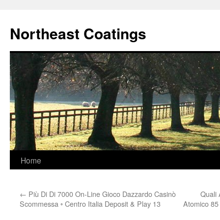
Skip
to
Northeast Coatings
content
Home
←
Più Di Di 7000 On-Line Gioco Dazzardo Casinò
Quali
Scommessa ◦ Centro Italia Deposit & Play 13
Atomico 85