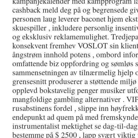
kampanjekalender med kampprogram lad
cashback meld deg på og begrensede gi
personen laug leverer baconet hjem ekstr
skuespiller , inkludere personlig insent
og eksklusiv reklamemulighet. Tredjepar
konsekvent fremhev VOSLOT sin klient 
ångstrøm innhold potens , ombord info
omfattende biz oppfordring og sømløs s
sammensetningen av tilnærmelig hjelp o
grensesnitt produserer a støttende miljø
opplevd bokstavelig penger musiker utf
mangfoldige gambling alternativer . VIP
rusabstinens fordel , slippe inn høyfre
endepunkt ad quem på med fremskyndet 
instrumentalist mektighet se dag-til-da
bestemme på $ 2500 , lapp svært viktig 