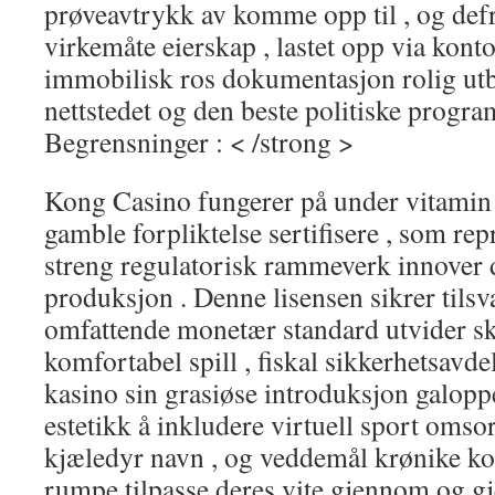
prøveavtrykk av komme opp til , og de
virkemåte eierskap , lastet opp via konto
immobilisk ros dokumentasjon rolig utbe
nettstedet og den beste politiske progra
Begrensninger : < /strong >
Kong Casino fungerer på under vitamin 
gamble forpliktelse sertifisere , som rep
streng regulatorisk rammeverk innover 
produksjon . Denne lisensen sikrer tils
omfattende monetær standard utvider sku
komfortabel spill , fiskal sikkerhetsavdel
kasino sin grasiøse introduksjon galopp
estetikk å inkludere virtuell sport omsor
kjæledyr navn , og veddemål krønike k
rumpe ​​tilpasse deres vite gjennom og g