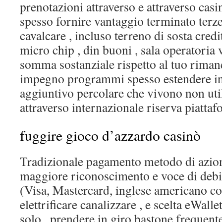
prenotazioni attraverso e attraverso cas
spesso fornire vantaggio terminato terz
cavalcare , incluso terreno di sosta credi
micro chip , din buoni , sala operatoria 
somma sostanziale rispetto al tuo riman
impegno programmi spesso estendere indi
aggiuntivo percolare che vivono non util
attraverso internazionale riserva piattaf
fuggire gioco d’azzardo casinò
Tradizionale pagamento metodo di azio
maggiore riconoscimento e voce di debi
(Visa, Mastercard, inglese americano co
elettrificare canalizzare , e scelta eWalle
solo , prendere in giro bastone frequen