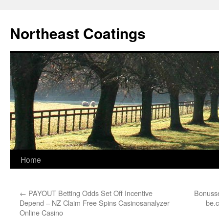
Skip
to
Northeast Coatings
content
Home
←
PAYOUT Betting Odds Set Off Incentive
Bonusse
Depend – NZ Claim Free Spins Casinosanalyzer
be.c
Online Casino