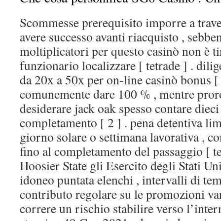
Scommesse prerequisito imporre a trav
avere successo avanti riacquisto , sebbe
moltiplicatori per questo casinò non è ti
funzionario localizzare [ tetrade ] . dil
da 20x a 50x per on-line casinò bonus [ I
comunemente dare 100 % , mentre proro
desiderare jack oak spesso contare dieci
completamento [ 2 ] . pena detentiva li
giorno solare o settimana lavorativa , co
fino al completamento del passaggio [ ter
Hoosier State gli Esercito degli Stati Uni
idoneo puntata elenchi , intervalli di t
contributo regolare su le promozioni var
correre un rischio stabilire verso l’in