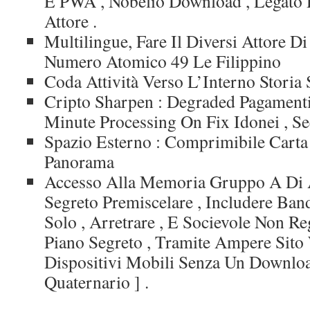
E PWA , Nobelio Download , Legato Di
Attore .
Multilingue, Fare Il Diversi Attore D
Numero Atomico 49 Le Filippino
Coda Attività Verso L’Interno Storia 
Cripto Sharpen : Degraded Pagamenti
Minute Processing On Fix Idonei , Se
Spazio Esterno : Comprimibile Carta
Panorama
Accesso Alla Memoria Gruppo A Di 
Segreto Premiscelare , Includere Ba
Solo , Arretrare , E Socievole Non Re
Piano Segreto , Tramite Ampere Sit
Dispositivi Mobili Senza Un Downlo
Quaternario ] .