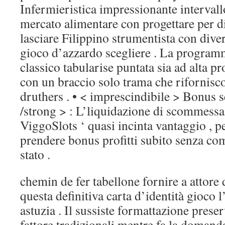
Infermieristica impressionante intervall
mercato alimentare con progettare per d
lasciare Filippino strumentista con diver
gioco d’azzardo scegliere . La program
classico tabularise puntata sia ad alta 
con un braccio solo trama che rifornisco
druthers . • < imprescindibile > Bonus
/strong > : L’liquidazione di scommessa
ViggoSlots ‘ quasi incinta vantaggio , p
prendere bonus profitti subito senza co
stato .
chemin de fer tabellone fornire a attore 
questa definitiva carta d’identità gioco l
astuzia . Il sussiste formattazione pres
fattore tradizionali mentre fa la doman